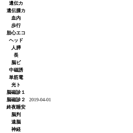
遺伝カ
遺伝腫カ
血内
歩行
胎心エコ
ヘッド
人膵
長
脳ビ
中磁誘
単筋電
光ト
脳磁診１
脳磁診２
2019-04-01
終夜睡安
脳判
遠脳
神経