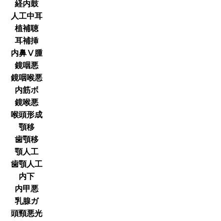
経内鼓
人工中耳
植補聴
耳補挿
内鼻Ⅴ腫
鏡咽悪
鏡咽喉悪
内筋ボ
鏡喉悪
喉頭形成
顎移
歯顎移
顎人工
歯顎人工
内下
内甲悪
乳腺ガ
頭頸悪光