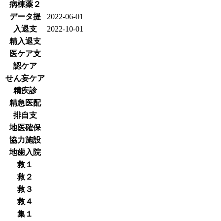
病棟薬２
データ提
2022-06-01
入退支
2022-10-01
精入退支
医ケア支
認ケア
せん妄ケア
精疾診
精急医配
排自支
地医確保
協力施設
地歯入院
救１
救２
救３
救４
集１