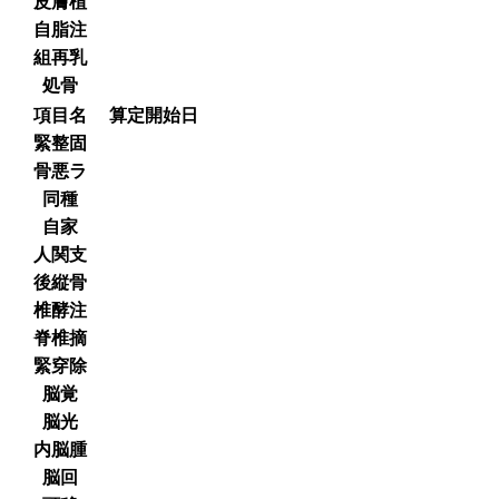
皮膚植
自脂注
組再乳
処骨
項目名
算定開始日
緊整固
骨悪ラ
同種
自家
人関支
後縦骨
椎酵注
脊椎摘
緊穿除
脳覚
脳光
内脳腫
脳回