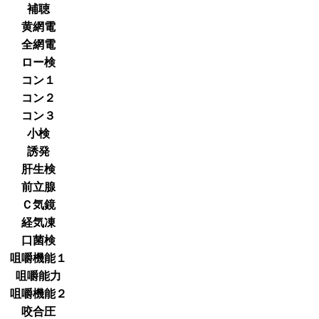
補聴
黄網電
全網電
ロー検
コン１
コン２
コン３
小検
誘発
肝生検
前立腺
Ｃ気鏡
経気凍
口菌検
咀嚼機能１
咀嚼能力
咀嚼機能２
咬合圧