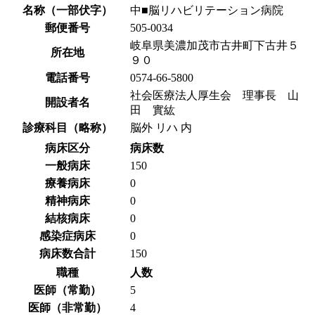
名称（一部伏字）
中■脳リハビリテーション病院
郵便番号
505-0034
岐阜県美濃加茂市古井町下古井５
所在地
９０
電話番号
0574-66-5800
社会医療法人厚生会 理事長 山
開設者名
田 實紘
診療科目（略称）
脳外 リハ 内
病床区分
病床数
一般病床
150
療養病床
0
精神病床
0
結核病床
0
感染症病床
0
病床数合計
150
職種
人数
医師（常勤）
5
医師（非常勤）
4