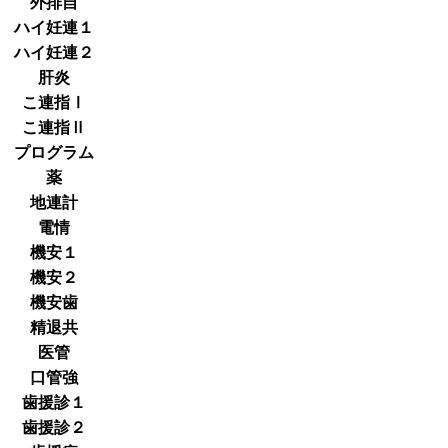
外排自
ハイ妊連１
ハイ妊連２
肝炎
こ連指Ⅰ
こ連指Ⅱ
プログラム
薬
地連計
電情
機安１
機安２
機安歯
精退共
医管
口管強
歯援診１
歯援診２