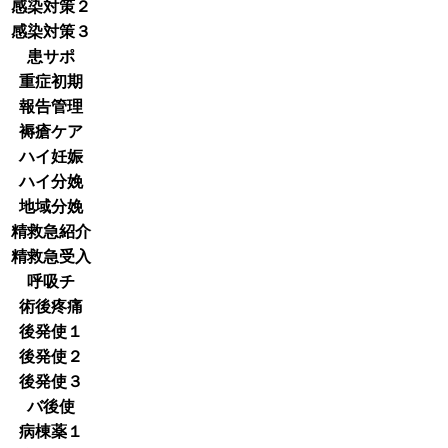
感染対策２
感染対策３
患サポ
重症初期
報告管理
褥瘡ケア
ハイ妊娠
ハイ分娩
地域分娩
精救急紹介
精救急受入
呼吸チ
術後疼痛
後発使１
後発使２
後発使３
バ後使
病棟薬１