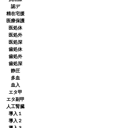
認デ
精在宅援
医療保護
医処休
医処外
医処深
歯処休
歯処外
歯処深
静圧
多血
血入
エタ甲
エタ副甲
人工腎臓
導入１
導入２
導入３