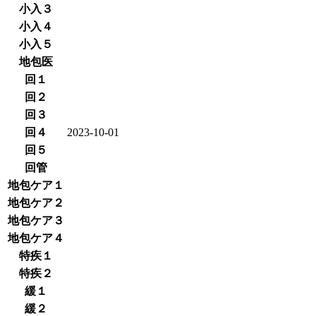
小入３
小入４
小入５
地包医
回１
回２
回３
回４
2023-10-01
回５
回管
地包ケア１
地包ケア２
地包ケア３
地包ケア４
特疾１
特疾２
緩１
緩２