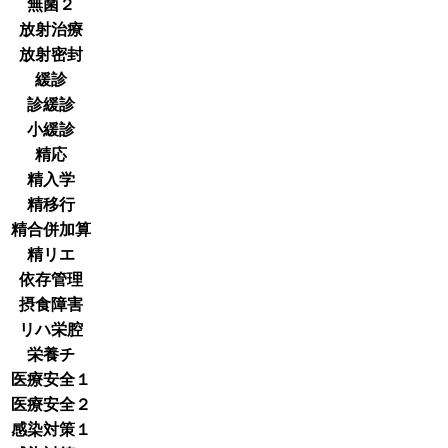
無菌２
放射治療
放射密封
緩診
診緩診
小緩診
精応
精入学
精移行
精合併加算
精リエ
依存管理
摂食障害
リハ栄腔
栄養チ
医療安全１
医療安全２
感染対策１