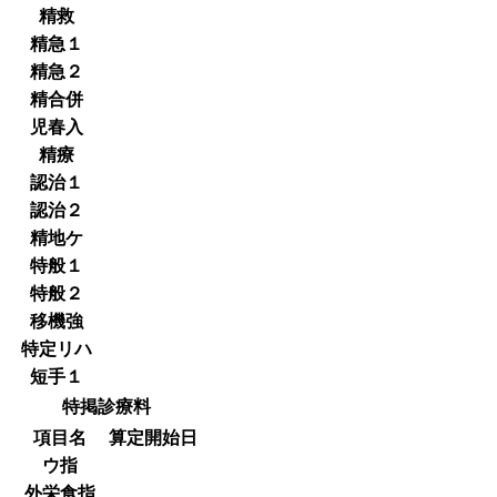
精救
精急１
精急２
精合併
児春入
精療
認治１
認治２
精地ケ
特般１
特般２
移機強
特定リハ
短手１
特掲診療料
項目名
算定開始日
ウ指
外栄食指