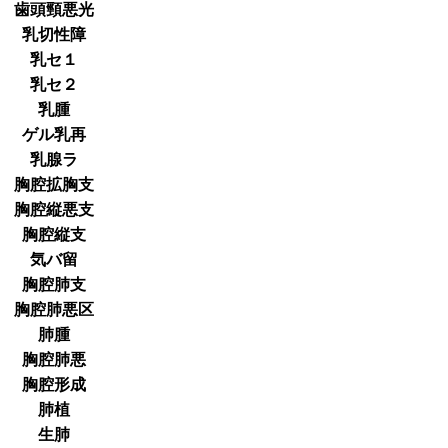
歯頭頸悪光
乳切性障
乳セ１
乳セ２
乳腫
ゲル乳再
乳腺ラ
胸腔拡胸支
胸腔縦悪支
胸腔縦支
気バ留
胸腔肺支
胸腔肺悪区
肺腫
胸腔肺悪
胸腔形成
肺植
生肺