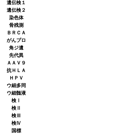
遺伝検１
遺伝検２
染色体
骨残測
ＢＲＣＡ
がんプロ
角ジ遺
先代異
ＡＡＶ９
抗ＨＬＡ
ＨＰＶ
ウ細多同
ウ細髄液
検Ⅰ
検Ⅱ
検Ⅲ
検Ⅳ
国標