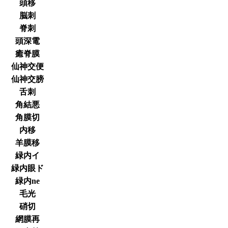
頭移
脳刺
脊刺
頭深電
癒脊膜
仙神交便
仙神交膀
舌刺
角結悪
角膜切
内移
羊膜移
緑内イ
緑内眼ド
緑内ne
毛光
硝切
網膜再