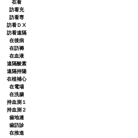
在看
訪看充
訪看専
訪看ＤⅩ
訪看遠隔
在後病
在訪褥
在血液
遠隔酸素
遠隔持陽
在植補心
在電場
在洗腸
持血測１
持血測２
歯地連
歯訪診
在推進