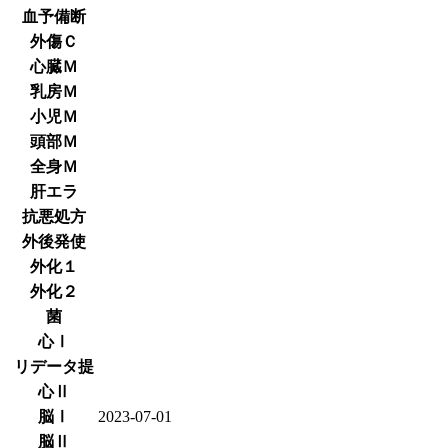
血予備断
外傷Ｃ
心臓Ｍ
乳房Ｍ
小児Ｍ
頭部Ｍ
全身Ｍ
肝エラ
抗悪処方
外後発使
外化１
外化２
菌
心Ⅰ
リデータ提
心Ⅱ
脳Ⅰ
2023-07-01
脳Ⅱ