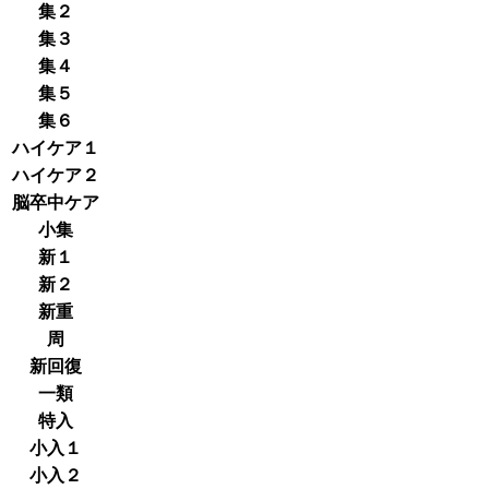
集２
集３
集４
集５
集６
ハイケア１
ハイケア２
脳卒中ケア
小集
新１
新２
新重
周
新回復
一類
特入
小入１
小入２