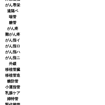
がん専栄
遠隔ペ
喘管
糖管
がん疼
難がん疼
がん指イ
がん指ロ
がん指ハ
がん指ニ
外緩
移植管臓
移植管造
糖防管
小運指管
乳腺ケア
婦特管
腎代替管