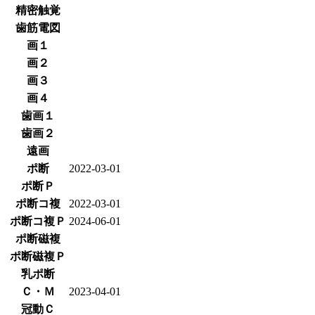
精密触覚
歯筋電図
画１
画２
画３
画４
歯画１
歯画２
遠画
ポ断
2022-03-01
ポ断Ｐ
ポ断コ複
2022-03-01
ポ断コ複Ｐ
2024-06-01
ポ断磁複
ポ断磁複Ｐ
乳ポ断
Ｃ・Ｍ
2023-04-01
冠動Ｃ