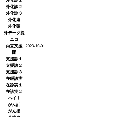
外化診１
外化診２
外化診３
外化連
外化薬
外データ提
ニコ
両立支援
2023-10-01
開
支援診１
支援診２
支援診３
在緩診実
在診実１
在診実２
ハイⅠ
がん計
がん指