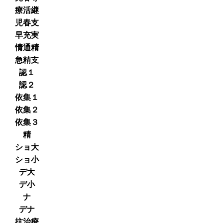
療活継
児春支
早充実
情通精
急精支
認１
認２
依集１
依集２
依集３
精
ショ大
ショ小
デ大
デ小
ナ
デナ
抗治療