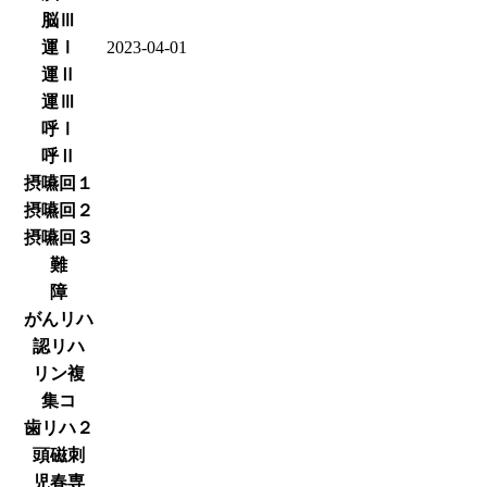
脳Ⅲ
運Ⅰ
2023-04-01
運Ⅱ
運Ⅲ
呼Ⅰ
呼Ⅱ
摂嚥回１
摂嚥回２
摂嚥回３
難
障
がんリハ
認リハ
リン複
集コ
歯リハ２
頭磁刺
児春専