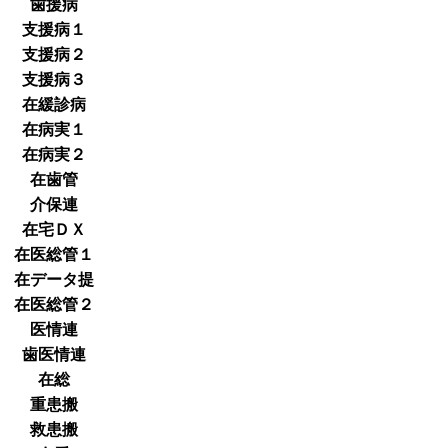
歯援病
支援病１
支援病２
支援病３
在緩診病
在病実１
在病実２
在歯管
介保連
在宅ＤＸ
在医総管１
在データ提
在医総管２
医情連
歯医情連
在総
重患搬
救患搬