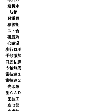
透析水
肢梢
難重尿
移後拒
スト合
磁膀刺
心遠温
歩行ロボ
手顕微加
口腔粘膜
う蝕無痛
歯技連１
歯技連２
光印象
歯ＣＡＤ
歯技工
皮セ節