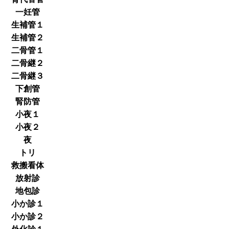
一妊管
生補管１
生補管２
二骨管１
二骨継２
二骨継３
下創管
腎防管
小夜１
小夜２
夜
トリ
救搬看体
放射診
地包診
小か診１
小か診２