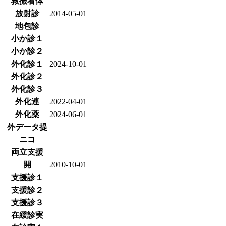
救搬看体
放射診
2014-05-01
地包診
小か診１
小か診２
外化診１
2024-10-01
外化診２
外化診３
外化連
2022-04-01
外化薬
2024-06-01
外データ提
ニコ
両立支援
開
2010-10-01
支援診１
支援診２
支援診３
在緩診実