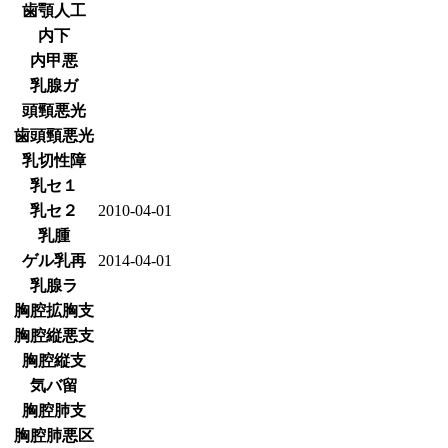
歯顎人工
内下
内甲悪
乳腺ガ
頭頸悪光
歯頭頸悪光
乳切性障
乳セ１
乳セ２
2010-04-01
乳腫
ゲル乳再
2014-04-01
乳腺ラ
胸腔拡胸支
胸腔縦悪支
胸腔縦支
気バ留
胸腔肺支
胸腔肺悪区