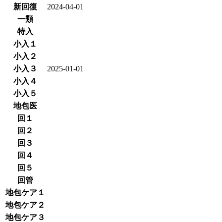
新回復
2024-04-01
一類
特入
小入１
小入２
小入３
2025-01-01
小入４
小入５
地包医
回１
回２
回３
回４
回５
回管
地包ケア１
地包ケア２
地包ケア３