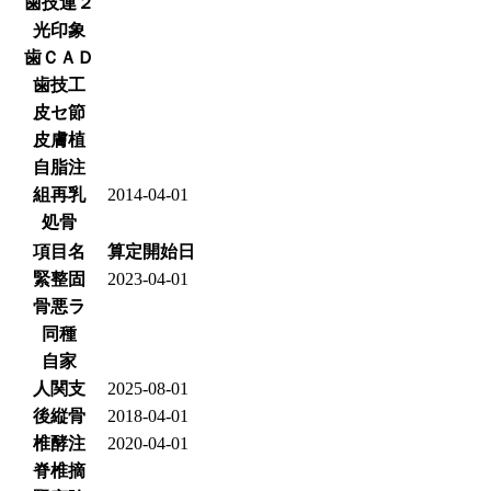
歯技連２
光印象
歯ＣＡＤ
歯技工
皮セ節
皮膚植
自脂注
組再乳
2014-04-01
処骨
項目名
算定開始日
緊整固
2023-04-01
骨悪ラ
同種
自家
人関支
2025-08-01
後縦骨
2018-04-01
椎酵注
2020-04-01
脊椎摘