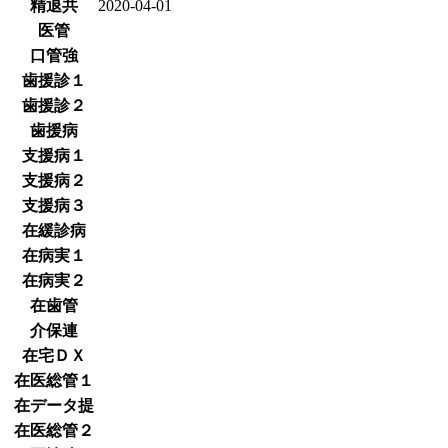
精退共
2020-04-01
医管
口管強
歯援診１
歯援診２
歯援病
支援病１
支援病２
支援病３
在緩診病
在病実１
在病実２
在歯管
介保連
在宅ＤＸ
在医総管１
在データ提
在医総管２