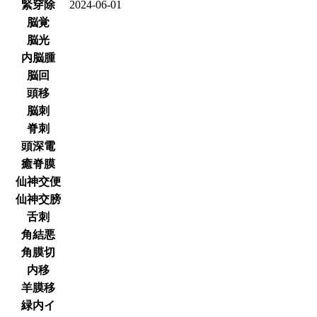
緊穿除
2024-06-01
脳覚
脳光
内脳腫
脳回
頭移
脳刺
脊刺
頭深電
癒脊膜
仙神交便
仙神交膀
舌刺
角結悪
角膜切
内移
羊膜移
緑内イ