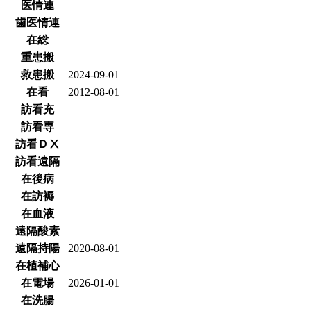
医情連
歯医情連
在総
重患搬
救患搬
2024-09-01
在看
2012-08-01
訪看充
訪看専
訪看ＤⅩ
訪看遠隔
在後病
在訪褥
在血液
遠隔酸素
遠隔持陽
2020-08-01
在植補心
在電場
2026-01-01
在洗腸