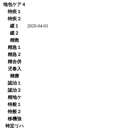
地包ケア４
特疾１
特疾２
緩１
2020-04-01
緩２
精救
精急１
精急２
精合併
児春入
精療
認治１
認治２
精地ケ
特般１
特般２
移機強
特定リハ