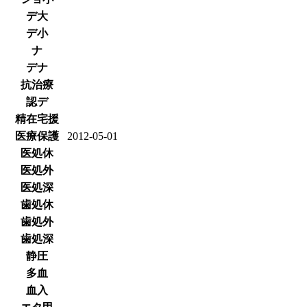
デ大
デ小
ナ
デナ
抗治療
認デ
精在宅援
医療保護
2012-05-01
医処休
医処外
医処深
歯処休
歯処外
歯処深
静圧
多血
血入