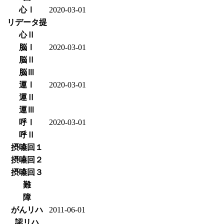
心Ⅰ
2020-03-01
リデータ提
心Ⅱ
脳Ⅰ
2020-03-01
脳Ⅱ
脳Ⅲ
運Ⅰ
2020-03-01
運Ⅱ
運Ⅲ
呼Ⅰ
2020-03-01
呼Ⅱ
摂嚥回１
摂嚥回２
摂嚥回３
難
障
がんリハ
2011-06-01
認リハ