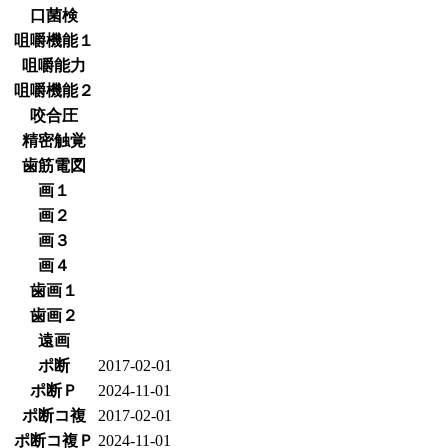
口菌検
咀嚼機能１
咀嚼能力
咀嚼機能２
咬合圧
精密触覚
歯筋電図
画１
画２
画３
画４
歯画１
歯画２
遠画
ポ断
2017-02-01
ポ断Ｐ
2024-11-01
ポ断コ複
2017-02-01
ポ断コ複Ｐ
2024-11-01