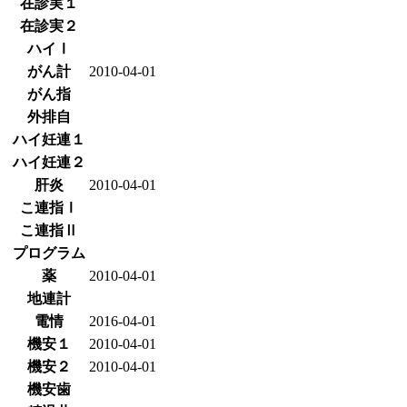
在診実１
在診実２
ハイⅠ
がん計
2010-04-01
がん指
外排自
ハイ妊連１
ハイ妊連２
肝炎
2010-04-01
こ連指Ⅰ
こ連指Ⅱ
プログラム
薬
2010-04-01
地連計
電情
2016-04-01
機安１
2010-04-01
機安２
2010-04-01
機安歯