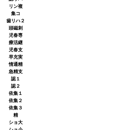
リン複
集コ
歯リハ２
頭磁刺
児春専
療活継
児春支
早充実
情通精
急精支
認１
認２
依集１
依集２
依集３
精
ショ大
ショ小