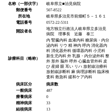
名称（一部伏字）
岐阜県立■治見病院
郵便番号
507-8522
所在地
岐阜県多治見市前畑町５－１６１
電話番号
0572-22-5311
地方独立行政法人岐阜県立多治見
開設者名
病院 理事長 近藤 泰三
内 腎臓内科 血液内科 糖尿病・内分
泌内科 リウ 精 神内 呼内 消化器内
科 消化器外科 循環器内科 小児科
新生児内科 外 乳腺・内分泌外科 整
診療科目（略称）
外 形外 脳外 呼外 心臓血管外科 皮
ひ 産婦 眼 耳い リハ 放射線治療科
放射線診断科 麻 病理診断科 臨床検
査科 救急科 緩和ケア内科
病床区分
病床数
一般病床
487
療養病床
0
精神病床
33
結核病床
13