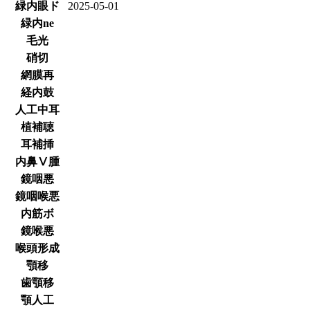
緑内眼ド
2025-05-01
緑内ne
毛光
硝切
網膜再
経内鼓
人工中耳
植補聴
耳補挿
内鼻Ⅴ腫
鏡咽悪
鏡咽喉悪
内筋ボ
鏡喉悪
喉頭形成
顎移
歯顎移
顎人工