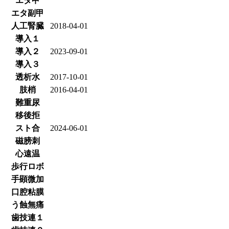
エタ甲
エタ副甲
人工腎臓
2018-04-01
導入１
導入２
2023-09-01
導入３
透析水
2017-10-01
肢梢
2016-04-01
難重尿
移後拒
スト合
2024-06-01
磁膀刺
心遠温
歩行ロボ
手顕微加
口腔粘膜
う蝕無痛
歯技連１