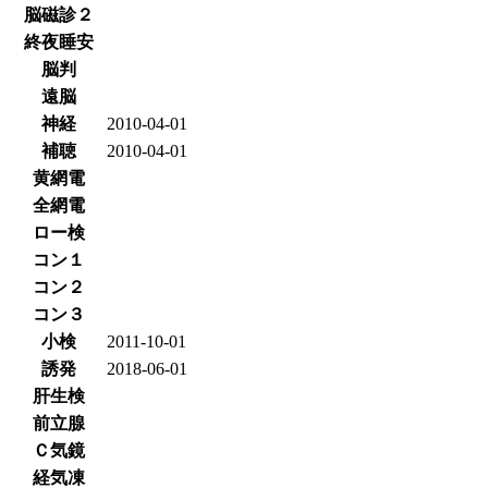
脳磁診２
終夜睡安
脳判
遠脳
神経
2010-04-01
補聴
2010-04-01
黄網電
全網電
ロー検
コン１
コン２
コン３
小検
2011-10-01
誘発
2018-06-01
肝生検
前立腺
Ｃ気鏡
経気凍