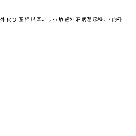
 皮 ひ 産 婦 眼 耳い リハ 放 歯外 麻 病理 緩和ケア内科