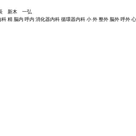
長 新木 一弘
精 脳内 呼内 消化器内科 循環器内科 小 外 整外 脳外 呼外 心外