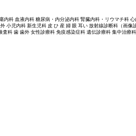
内科 血液内科 糖尿病・内分泌内科 腎臓内科・リウマチ科 心内
 脳外 小児内科 新生児科 皮 ひ 産 婦 眼 耳い 放射線診断科
検査科 歯 歯外 女性診療科 免疫感染症科 遺伝診療科 集中治療