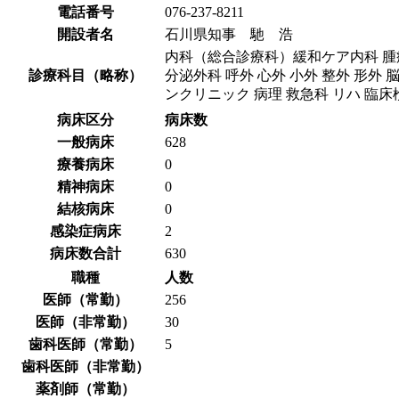
電話番号
076-237-8211
開設者名
石川県知事 馳 浩
内科（総合診療科）緩和ケア内科 腫瘍
診療科目（略称）
分泌外科 呼外 心外 小外 整外 形外
ンクリニック 病理 救急科 リハ 臨床
病床区分
病床数
一般病床
628
療養病床
0
精神病床
0
結核病床
0
感染症病床
2
病床数合計
630
職種
人数
医師（常勤）
256
医師（非常勤）
30
歯科医師（常勤）
5
歯科医師（非常勤）
薬剤師（常勤）