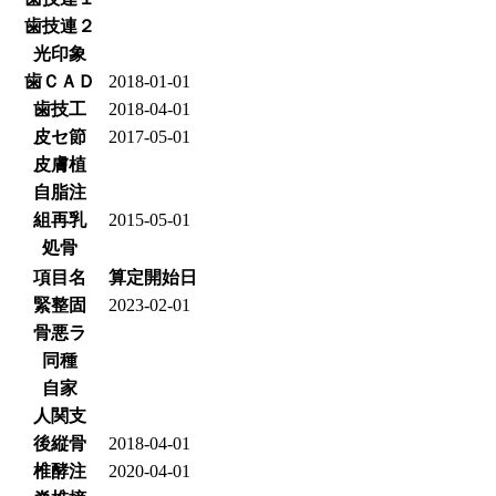
歯技連２
光印象
歯ＣＡＤ
2018-01-01
歯技工
2018-04-01
皮セ節
2017-05-01
皮膚植
自脂注
組再乳
2015-05-01
処骨
項目名
算定開始日
緊整固
2023-02-01
骨悪ラ
同種
自家
人関支
後縦骨
2018-04-01
椎酵注
2020-04-01