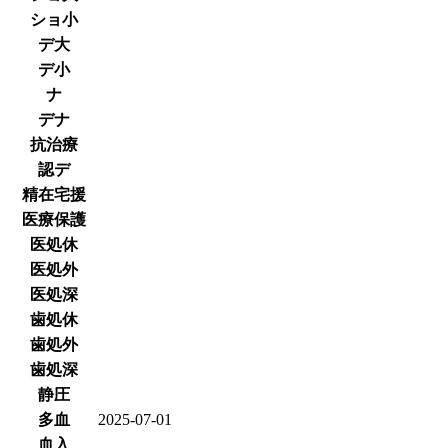
ショ小
デ大
デ小
ナ
デナ
抗治療
認デ
精在宅援
医療保護
医処休
医処外
医処深
歯処休
歯処外
歯処深
静圧
多血
2025-07-01
血入