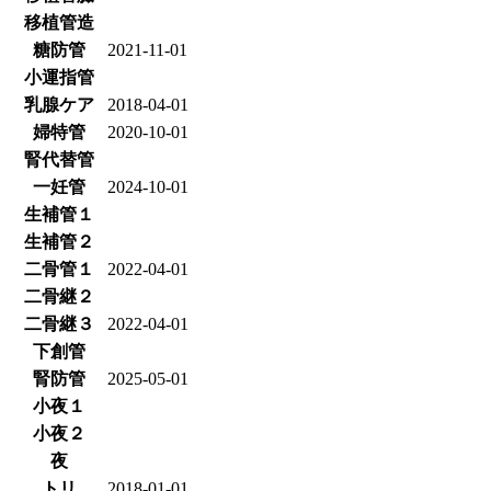
移植管造
糖防管
2021-11-01
小運指管
乳腺ケア
2018-04-01
婦特管
2020-10-01
腎代替管
一妊管
2024-10-01
生補管１
生補管２
二骨管１
2022-04-01
二骨継２
二骨継３
2022-04-01
下創管
腎防管
2025-05-01
小夜１
小夜２
夜
トリ
2018-01-01