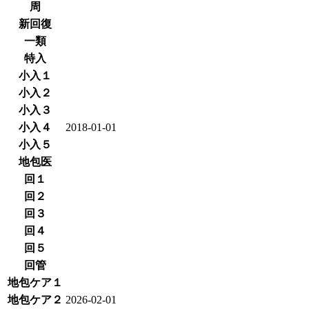
周
新回復
一類
特入
小入１
小入２
小入３
小入４
2018-01-01
小入５
地包医
回１
回２
回３
回４
回５
回管
地包ケア１
地包ケア２
2026-02-01