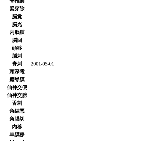
脊椎摘
緊穿除
脳覚
脳光
内脳腫
脳回
頭移
脳刺
脊刺
2001-05-01
頭深電
癒脊膜
仙神交便
仙神交膀
舌刺
角結悪
角膜切
内移
羊膜移