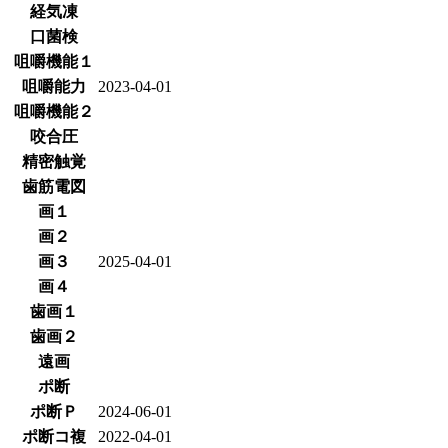
経気凍
口菌検
咀嚼機能１
咀嚼能力
2023-04-01
咀嚼機能２
咬合圧
精密触覚
歯筋電図
画１
画２
画３
2025-04-01
画４
歯画１
歯画２
遠画
ポ断
ポ断Ｐ
2024-06-01
ポ断コ複
2022-04-01