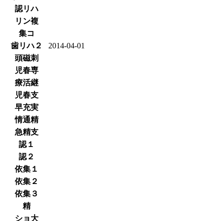
認リハ
リン複
集コ
歯リハ２
2014-04-01
頭磁刺
児春専
療活継
児春支
早充実
情通精
急精支
認１
認２
依集１
依集２
依集３
精
ショ大