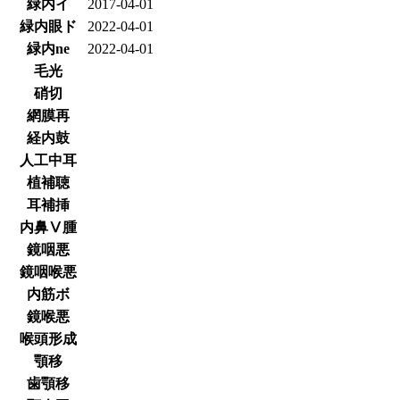
緑内イ
2017-04-01
緑内眼ド
2022-04-01
緑内ne
2022-04-01
毛光
硝切
網膜再
経内鼓
人工中耳
植補聴
耳補挿
内鼻Ⅴ腫
鏡咽悪
鏡咽喉悪
内筋ボ
鏡喉悪
喉頭形成
顎移
歯顎移