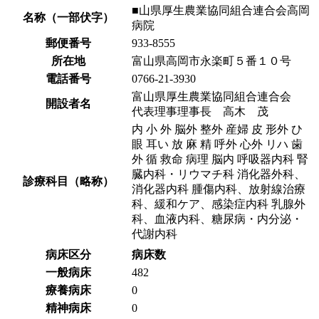
■山県厚生農業協同組合連合会高岡
名称（一部伏字）
病院
郵便番号
933-8555
所在地
富山県高岡市永楽町５番１０号
電話番号
0766-21-3930
富山県厚生農業協同組合連合会
開設者名
代表理事理事長 高木 茂
内 小 外 脳外 整外 産婦 皮 形外 ひ
眼 耳い 放 麻 精 呼外 心外 リハ 歯
外 循 救命 病理 脳内 呼吸器内科 腎
臓内科・リウマチ科 消化器外科、
診療科目（略称）
消化器内科 腫傷内科、放射線治療
科、緩和ケア、感染症内科 乳腺外
科、血液内科、糖尿病・内分泌・
代謝内科
病床区分
病床数
一般病床
482
療養病床
0
精神病床
0