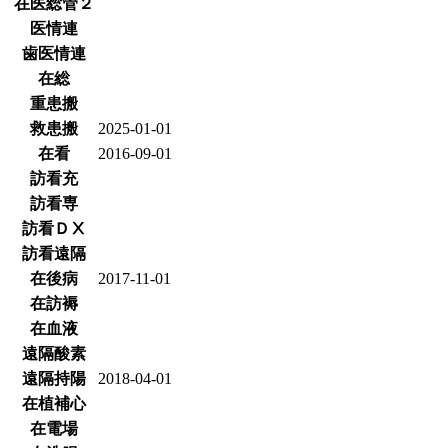
在医総管２
医情連
歯医情連
在総
重患搬
救患搬
2025-01-01
在看
2016-09-01
訪看充
訪看専
訪看ＤⅩ
訪看遠隔
在後病
2017-11-01
在訪褥
在血液
遠隔酸素
遠隔持陽
2018-04-01
在植補心
在電場