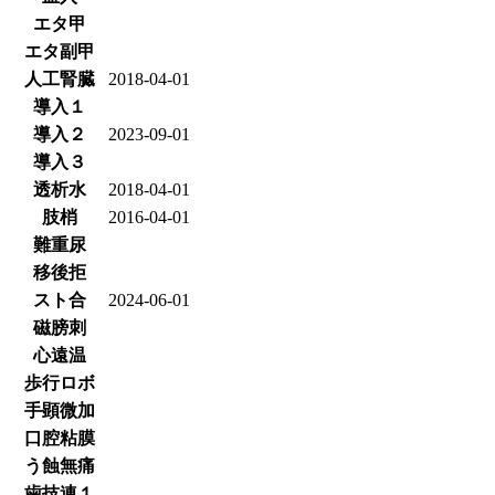
エタ甲
エタ副甲
人工腎臓
2018-04-01
導入１
導入２
2023-09-01
導入３
透析水
2018-04-01
肢梢
2016-04-01
難重尿
移後拒
スト合
2024-06-01
磁膀刺
心遠温
歩行ロボ
手顕微加
口腔粘膜
う蝕無痛
歯技連１