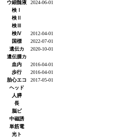
ウ細髄液
2024-06-01
検Ⅰ
検Ⅱ
検Ⅲ
検Ⅳ
2012-04-01
国標
2022-07-01
遺伝カ
2020-10-01
遺伝腫カ
血内
2016-04-01
歩行
2016-04-01
胎心エコ
2017-05-01
ヘッド
人膵
長
脳ビ
中磁誘
単筋電
光ト