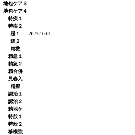
地包ケア３
地包ケア４
特疾１
特疾２
緩１
2025-10-01
緩２
精救
精急１
精急２
精合併
児春入
精療
認治１
認治２
精地ケ
特般１
特般２
移機強