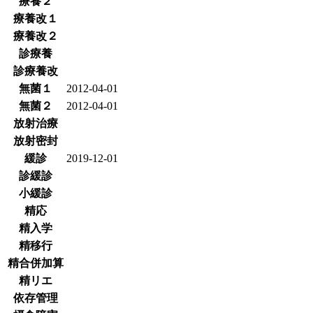
療養２
療養改１
療養改２
診療養
診療養改
無菌１
2012-04-01
無菌２
2012-04-01
放射治療
放射密封
緩診
2019-12-01
診緩診
小緩診
精応
精入学
精移行
精合併加算
精リエ
依存管理