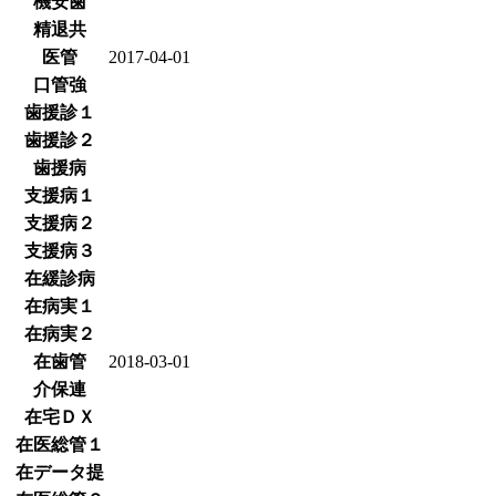
機安歯
精退共
医管
2017-04-01
口管強
歯援診１
歯援診２
歯援病
支援病１
支援病２
支援病３
在緩診病
在病実１
在病実２
在歯管
2018-03-01
介保連
在宅ＤＸ
在医総管１
在データ提