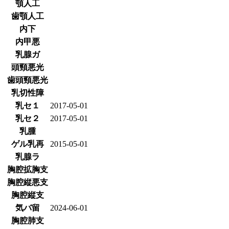
顎人工
歯顎人工
内下
内甲悪
乳腺ガ
頭頸悪光
歯頭頸悪光
乳切性障
乳セ１
2017-05-01
乳セ２
2017-05-01
乳腫
ゲル乳再
2015-05-01
乳腺ラ
胸腔拡胸支
胸腔縦悪支
胸腔縦支
気バ留
2024-06-01
胸腔肺支