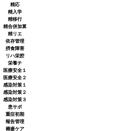
精応
精入学
精移行
精合併加算
精リエ
依存管理
摂食障害
リハ栄腔
栄養チ
医療安全１
医療安全２
感染対策１
感染対策２
感染対策３
患サポ
重症初期
報告管理
褥瘡ケア