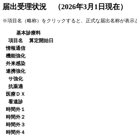
届出受理状況 （2026年3月1日現在）
※項目名（略称）をクリックすると、正式な届出名称が表
基本診療料
項目名
算定開始日
情報通信
機能強化
外来感染
連携強化
サ強化
抗薬適
医療ＤＸ
看遠診
時間外１
時間外２
時間外３
時間外４