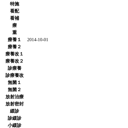
特施
看配
看補
療
重
療養１
2014-10-01
療養２
療養改１
療養改２
診療養
診療養改
無菌１
無菌２
放射治療
放射密封
緩診
診緩診
小緩診