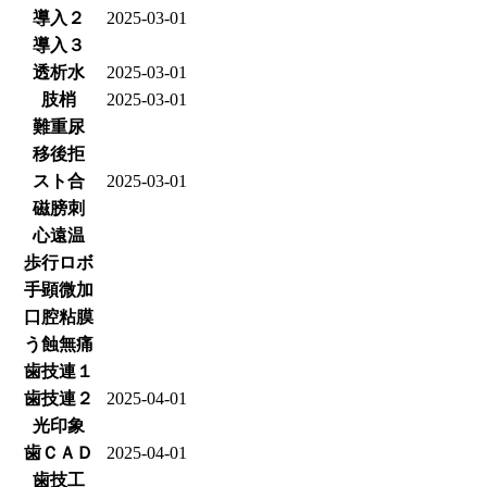
導入２
2025-03-01
導入３
透析水
2025-03-01
肢梢
2025-03-01
難重尿
移後拒
スト合
2025-03-01
磁膀刺
心遠温
歩行ロボ
手顕微加
口腔粘膜
う蝕無痛
歯技連１
歯技連２
2025-04-01
光印象
歯ＣＡＤ
2025-04-01
歯技工