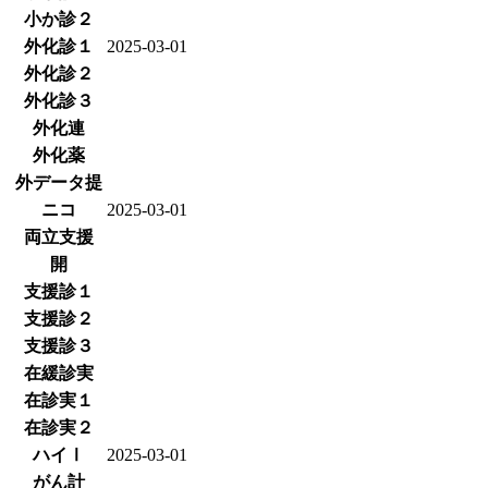
小か診２
外化診１
2025-03-01
外化診２
外化診３
外化連
外化薬
外データ提
ニコ
2025-03-01
両立支援
開
支援診１
支援診２
支援診３
在緩診実
在診実１
在診実２
ハイⅠ
2025-03-01
がん計