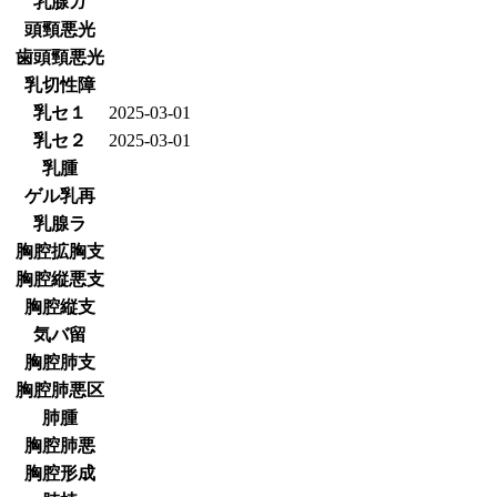
乳腺ガ
頭頸悪光
歯頭頸悪光
乳切性障
乳セ１
2025-03-01
乳セ２
2025-03-01
乳腫
ゲル乳再
乳腺ラ
胸腔拡胸支
胸腔縦悪支
胸腔縦支
気バ留
胸腔肺支
胸腔肺悪区
肺腫
胸腔肺悪
胸腔形成