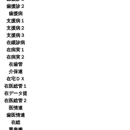
歯援診２
歯援病
支援病１
支援病２
支援病３
在緩診病
在病実１
在病実２
在歯管
介保連
在宅ＤＸ
在医総管１
在データ提
在医総管２
医情連
歯医情連
在総
重患搬