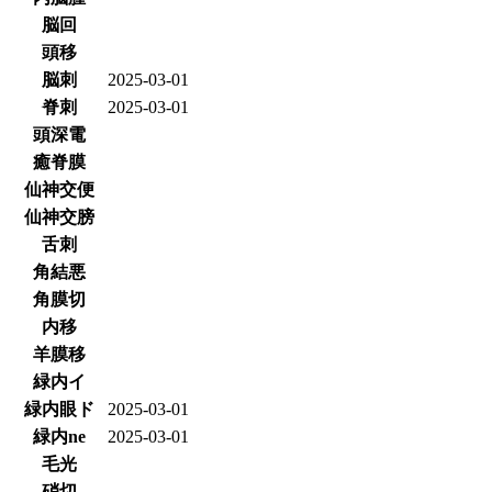
脳回
頭移
脳刺
2025-03-01
脊刺
2025-03-01
頭深電
癒脊膜
仙神交便
仙神交膀
舌刺
角結悪
角膜切
内移
羊膜移
緑内イ
緑内眼ド
2025-03-01
緑内ne
2025-03-01
毛光
硝切