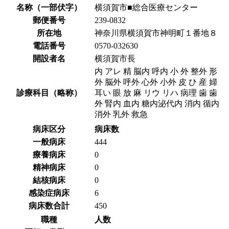
名称（一部伏字）
横須賀市■総合医療センター
郵便番号
239-0832
所在地
神奈川県横須賀市神明町１番地８
電話番号
0570-032630
開設者名
横須賀市長
内 アレ 精 脳内 呼内 小 外 整外 形
外 脳外 呼外 心外 小外 皮 ひ 産 婦
診療科目（略称）
耳い 眼 放 麻 リウ リハ 病理 歯 歯
外 腎内 血内 糖内泌代内 消内 循内
消外 乳外 救急
病床区分
病床数
一般病床
444
療養病床
0
精神病床
0
結核病床
0
感染症病床
6
病床数合計
450
職種
人数