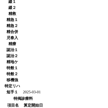
緩１
緩２
精救
精急１
精急２
精合併
児春入
精療
認治１
認治２
精地ケ
特般１
特般２
移機強
特定リハ
短手１
2025-03-01
特掲診療料
項目名
算定開始日