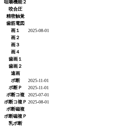
咀嚼機能２
咬合圧
精密触覚
歯筋電図
画１
2025-08-01
画２
画３
画４
歯画１
歯画２
遠画
ポ断
2025-11-01
ポ断Ｐ
2025-11-01
ポ断コ複
2025-07-01
ポ断コ複Ｐ
2025-08-01
ポ断磁複
ポ断磁複Ｐ
乳ポ断