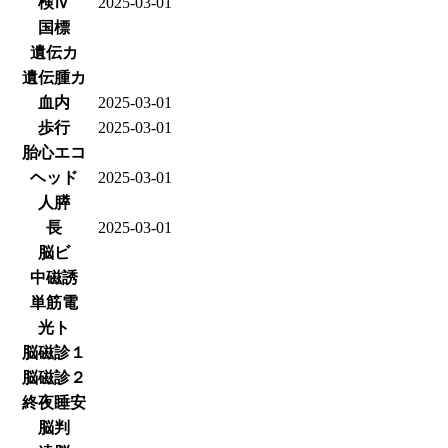
検Ⅳ
2025-03-01
国標
遺伝カ
遺伝腫カ
血内
2025-03-01
歩行
2025-03-01
胎心エコ
ヘッド
2025-03-01
人膵
長
2025-03-01
脳ビ
中磁誘
単筋電
光ト
脳磁診１
脳磁診２
終夜睡安
脳判