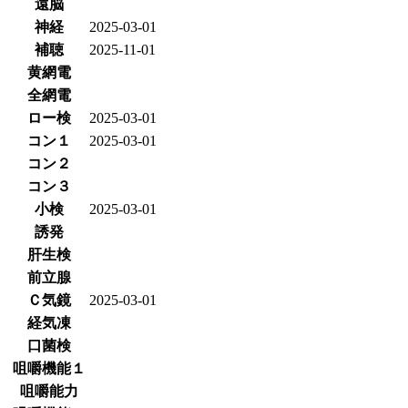
遠脳
神経
2025-03-01
補聴
2025-11-01
黄網電
全網電
ロー検
2025-03-01
コン１
2025-03-01
コン２
コン３
小検
2025-03-01
誘発
肝生検
前立腺
Ｃ気鏡
2025-03-01
経気凍
口菌検
咀嚼機能１
咀嚼能力