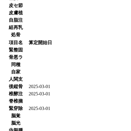
皮セ節
皮膚植
自脂注
組再乳
処骨
項目名
算定開始日
緊整固
骨悪ラ
同種
自家
人関支
後縦骨
2025-03-01
椎酵注
2025-03-01
脊椎摘
緊穿除
2025-03-01
脳覚
脳光
内脳腫