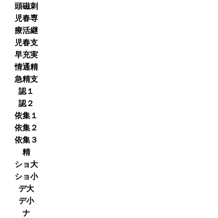
頭磁刺
児春専
療活継
児春支
早充実
情通精
急精支
認１
認２
依集１
依集２
依集３
精
ショ大
ショ小
デ大
デ小
ナ