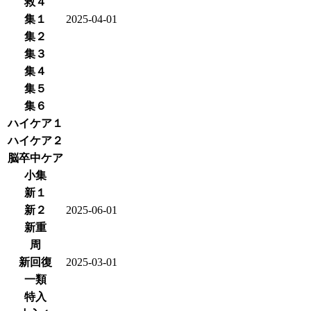
救４
集１
2025-04-01
集２
集３
集４
集５
集６
ハイケア１
ハイケア２
脳卒中ケア
小集
新１
新２
2025-06-01
新重
周
新回復
2025-03-01
一類
特入