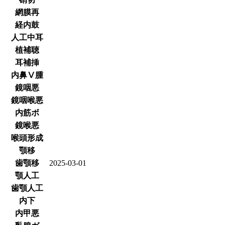
網膜再
経内鼓
人工中耳
植補聴
耳補挿
内鼻Ⅴ腫
鏡咽悪
鏡咽喉悪
内筋ボ
鏡喉悪
喉頭形成
顎移
歯顎移
2025-03-01
顎人工
歯顎人工
内下
内甲悪