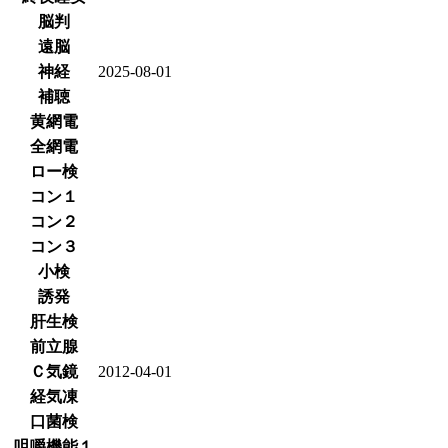
脳判
遠脳
神経
2025-08-01
補聴
黄網電
全網電
ロー検
コン１
コン２
コン３
小検
誘発
肝生検
前立腺
Ｃ気鏡
2012-04-01
経気凍
口菌検
咀嚼機能１