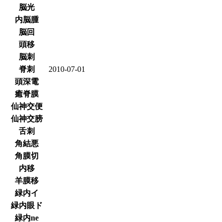
脳光
内脳腫
脳回
頭移
脳刺
脊刺
2010-07-01
頭深電
癒脊膜
仙神交便
仙神交膀
舌刺
角結悪
角膜切
内移
羊膜移
緑内イ
緑内眼ド
緑内ne