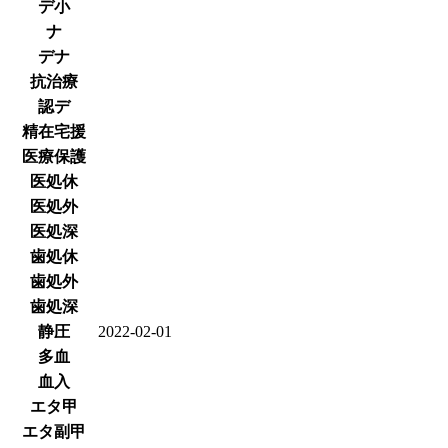
デ小
ナ
デナ
抗治療
認デ
精在宅援
医療保護
医処休
医処外
医処深
歯処休
歯処外
歯処深
静圧
2022-02-01
多血
血入
エタ甲
エタ副甲