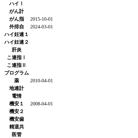
ハイⅠ
がん計
がん指
2015-10-01
外排自
2024-03-01
ハイ妊連１
ハイ妊連２
肝炎
こ連指Ⅰ
こ連指Ⅱ
プログラム
薬
2010-04-01
地連計
電情
機安１
2008-04-01
機安２
機安歯
精退共
医管