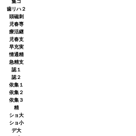
集コ
歯リハ２
頭磁刺
児春専
療活継
児春支
早充実
情通精
急精支
認１
認２
依集１
依集２
依集３
精
ショ大
ショ小
デ大