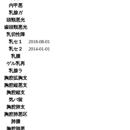
内甲悪
乳腺ガ
頭頸悪光
歯頭頸悪光
乳切性障
乳セ１
2018-08-01
乳セ２
2014-01-01
乳腫
ゲル乳再
乳腺ラ
胸腔拡胸支
胸腔縦悪支
胸腔縦支
気バ留
胸腔肺支
胸腔肺悪区
肺腫
胸腔肺悪