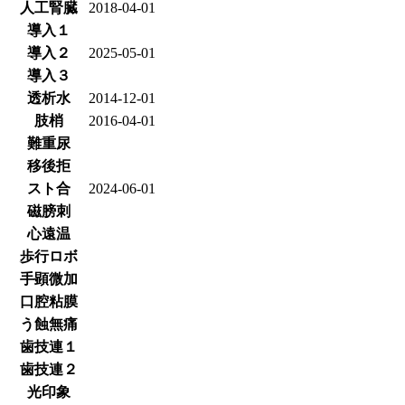
人工腎臓
2018-04-01
導入１
導入２
2025-05-01
導入３
透析水
2014-12-01
肢梢
2016-04-01
難重尿
移後拒
スト合
2024-06-01
磁膀刺
心遠温
歩行ロボ
手顕微加
口腔粘膜
う蝕無痛
歯技連１
歯技連２
光印象