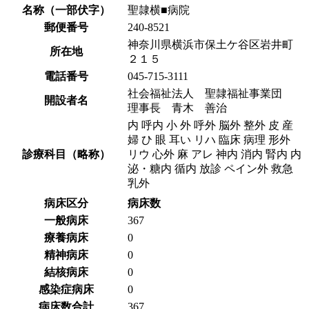
名称（一部伏字）
聖隷横■病院
郵便番号
240-8521
神奈川県横浜市保土ケ谷区岩井町
所在地
２１５
電話番号
045-715-3111
社会福祉法人 聖隷福祉事業団
開設者名
理事長 青木 善治
内 呼内 小 外 呼外 脳外 整外 皮 産
婦 ひ 眼 耳い リハ 臨床 病理 形外
診療科目（略称）
リウ 心外 麻 アレ 神内 消内 腎内 内
泌・糖内 循内 放診 ペイン外 救急
乳外
病床区分
病床数
一般病床
367
療養病床
0
精神病床
0
結核病床
0
感染症病床
0
病床数合計
367