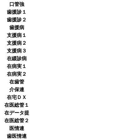
口管強
歯援診１
歯援診２
歯援病
支援病１
支援病２
支援病３
在緩診病
在病実１
在病実２
在歯管
介保連
在宅ＤＸ
在医総管１
在データ提
在医総管２
医情連
歯医情連