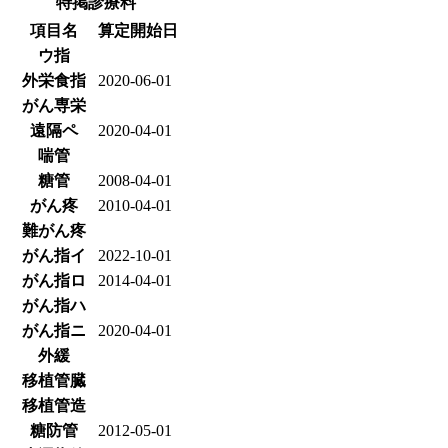
特掲診療料
項目名
算定開始日
ウ指
外栄食指
2020-06-01
がん専栄
遠隔ペ
2020-04-01
喘管
糖管
2008-04-01
がん疼
2010-04-01
難がん疼
がん指イ
2022-10-01
がん指ロ
2014-04-01
がん指ハ
がん指ニ
2020-04-01
外緩
移植管臓
移植管造
糖防管
2012-05-01