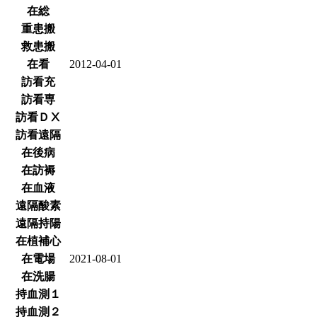
在総
重患搬
救患搬
在看
2012-04-01
訪看充
訪看専
訪看ＤⅩ
訪看遠隔
在後病
在訪褥
在血液
遠隔酸素
遠隔持陽
在植補心
在電場
2021-08-01
在洗腸
持血測１
持血測２