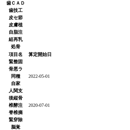
歯ＣＡＤ
歯技工
皮セ節
皮膚植
自脂注
組再乳
処骨
項目名
算定開始日
緊整固
骨悪ラ
同種
2022-05-01
自家
人関支
後縦骨
椎酵注
2020-07-01
脊椎摘
緊穿除
脳覚