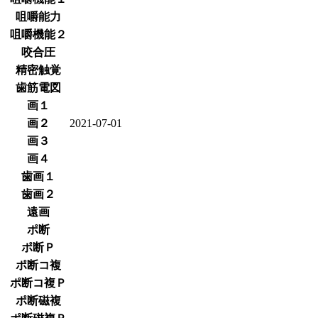
咀嚼能力
咀嚼機能２
咬合圧
精密触覚
歯筋電図
画１
画２
2021-07-01
画３
画４
歯画１
歯画２
遠画
ポ断
ポ断Ｐ
ポ断コ複
ポ断コ複Ｐ
ポ断磁複