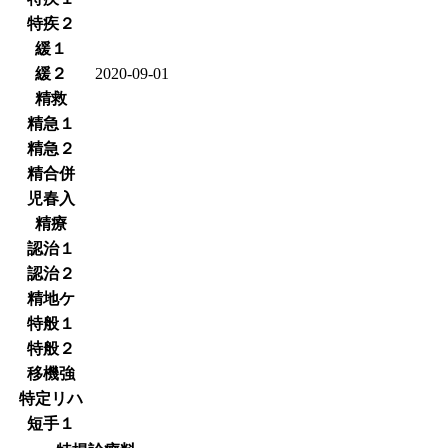
特疾２
緩１
緩２
2020-09-01
精救
精急１
精急２
精合併
児春入
精療
認治１
認治２
精地ケ
特般１
特般２
移機強
特定リハ
短手１