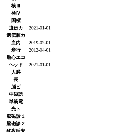
検Ⅲ
検Ⅳ
国標
遺伝カ
2021-01-01
遺伝腫カ
血内
2019-05-01
歩行
2012-04-01
胎心エコ
ヘッド
2021-01-01
人膵
長
脳ビ
中磁誘
単筋電
光ト
脳磁診１
脳磁診２
終夜睡安