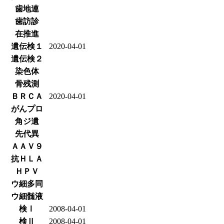
歯地連
歯訪診
在推進
遺伝検１
2020-04-01
遺伝検２
染色体
骨残測
ＢＲＣＡ
2020-04-01
がんプロ
角ジ遺
先代異
ＡＡＶ９
抗ＨＬＡ
ＨＰＶ
ウ細多同
ウ細髄液
検Ⅰ
2008-04-01
検Ⅱ
2008-04-01