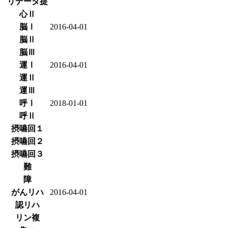
リデータ提
心Ⅱ
脳Ⅰ
2016-04-01
脳Ⅱ
脳Ⅲ
運Ⅰ
2016-04-01
運Ⅱ
運Ⅲ
呼Ⅰ
2018-01-01
呼Ⅱ
摂嚥回１
摂嚥回２
摂嚥回３
難
障
がんリハ
2016-04-01
認リハ
リン複