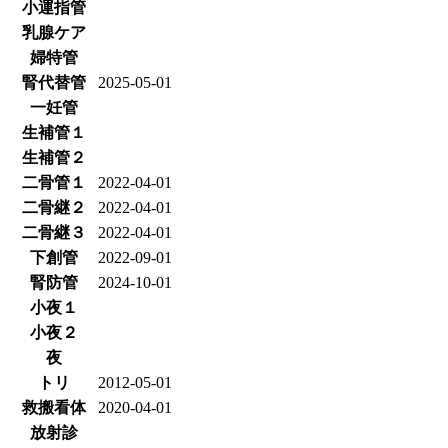
小運指管
乳腺ケア
婦特管
腎代替管
2025-05-01
一妊管
生補管１
生補管２
二骨管１
2022-04-01
二骨継２
2022-04-01
二骨継３
2022-04-01
下創管
2022-09-01
腎防管
2024-10-01
小夜１
小夜２
夜
トリ
2012-05-01
救搬看体
2020-04-01
放射診