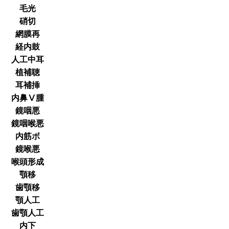
毛光
硝切
網膜再
経内鼓
人工中耳
植補聴
耳補挿
内鼻Ⅴ腫
鏡咽悪
鏡咽喉悪
内筋ボ
鏡喉悪
喉頭形成
顎移
歯顎移
顎人工
歯顎人工
内下