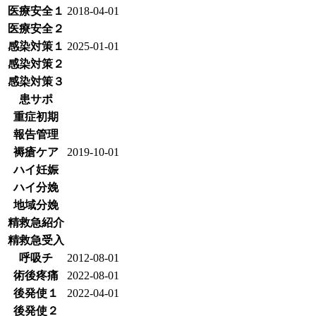
医療安全１
2018-04-01
医療安全２
感染対策１
2025-01-01
感染対策２
感染対策３
患サポ
重症初期
報告管理
褥瘡ケア
2019-10-01
ハイ妊娠
ハイ分娩
地域分娩
精救急紹介
精救急受入
呼吸チ
2012-08-01
術後疼痛
2022-08-01
後発使１
2022-04-01
後発使２