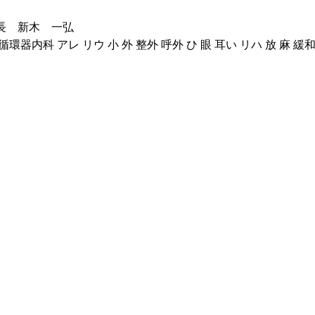
長 新木 一弘
循環器内科 アレ リウ 小 外 整外 呼外 ひ 眼 耳い リハ 放 麻 