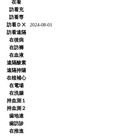
在看
訪看充
訪看専
訪看ＤⅩ
2024-08-01
訪看遠隔
在後病
在訪褥
在血液
遠隔酸素
遠隔持陽
在植補心
在電場
在洗腸
持血測１
持血測２
歯地連
歯訪診
在推進