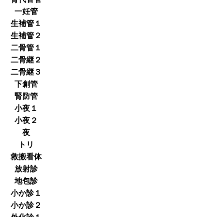
一妊管
生補管１
生補管２
二骨管１
二骨継２
二骨継３
下創管
腎防管
小夜１
小夜２
夜
トリ
救搬看体
放射診
地包診
小か診１
小か診２