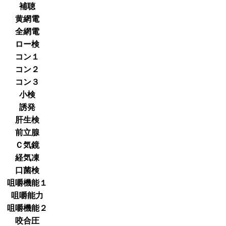
補聴
黄網電
全網電
ロー検
コン１
コン２
コン３
小検
誘発
肝生検
前立腺
Ｃ気鏡
経気凍
口菌検
咀嚼機能１
咀嚼能力
咀嚼機能２
咬合圧