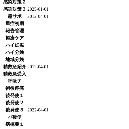
感染対策２
感染対策３
2025-01-01
患サポ
2012-04-01
重症初期
報告管理
褥瘡ケア
ハイ妊娠
ハイ分娩
地域分娩
精救急紹介
2012-04-01
精救急受入
呼吸チ
術後疼痛
後発使１
後発使２
後発使３
2022-04-01
バ後使
病棟薬１