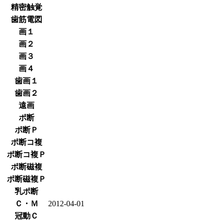
精密触覚
歯筋電図
画１
画２
画３
画４
歯画１
歯画２
遠画
ポ断
ポ断Ｐ
ポ断コ複
ポ断コ複Ｐ
ポ断磁複
ポ断磁複Ｐ
乳ポ断
Ｃ・Ｍ
2012-04-01
冠動Ｃ