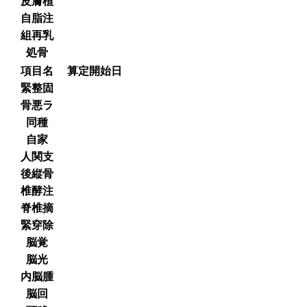
皮膚植
自脂注
組再乳
処骨
項目名
算定開始日
緊整固
骨悪ラ
同種
自家
人関支
後縦骨
椎酵注
脊椎摘
緊穿除
脳覚
脳光
内脳腫
脳回