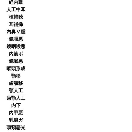
経内鼓
人工中耳
植補聴
耳補挿
内鼻Ⅴ腫
鏡咽悪
鏡咽喉悪
内筋ボ
鏡喉悪
喉頭形成
顎移
歯顎移
顎人工
歯顎人工
内下
内甲悪
乳腺ガ
頭頸悪光