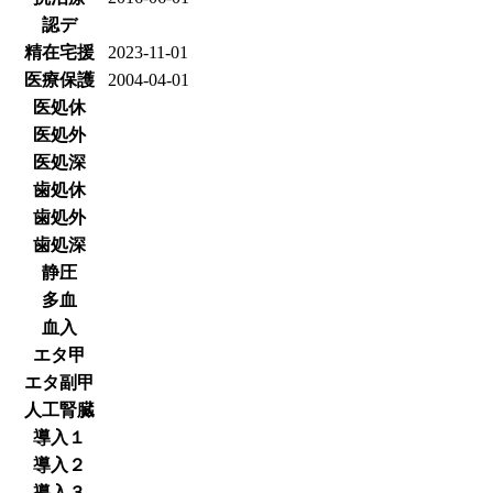
認デ
精在宅援
2023-11-01
医療保護
2004-04-01
医処休
医処外
医処深
歯処休
歯処外
歯処深
静圧
多血
血入
エタ甲
エタ副甲
人工腎臓
導入１
導入２
導入３