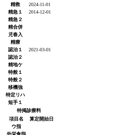
精救
2024-11-01
精急１
2014-12-01
精急２
精合併
児春入
精療
認治１
2021-03-01
認治２
精地ケ
特般１
特般２
移機強
特定リハ
短手１
特掲診療料
項目名
算定開始日
ウ指
外栄食指