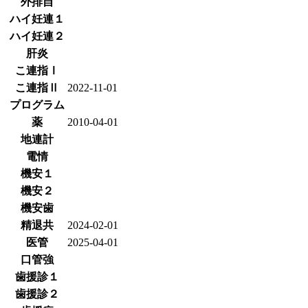
外排自
ハイ妊連１
ハイ妊連２
肝炎
こ連指Ⅰ
こ連指Ⅱ
2022-11-01
プログラム
薬
2010-04-01
地連計
電情
機安１
機安２
機安歯
精退共
2024-02-01
医管
2025-04-01
口管強
歯援診１
歯援診２