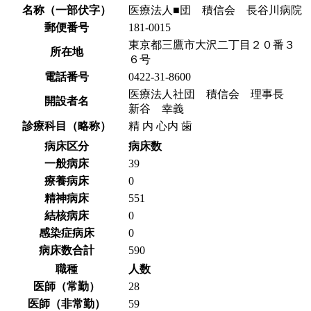
名称（一部伏字）
医療法人■団 積信会 長谷川病院
郵便番号
181-0015
東京都三鷹市大沢二丁目２０番３
所在地
６号
電話番号
0422-31-8600
医療法人社団 積信会 理事長
開設者名
新谷 幸義
診療科目（略称）
精 内 心内 歯
病床区分
病床数
一般病床
39
療養病床
0
精神病床
551
結核病床
0
感染症病床
0
病床数合計
590
職種
人数
医師（常勤）
28
医師（非常勤）
59