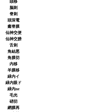
頭移
脳刺
脊刺
頭深電
癒脊膜
仙神交便
仙神交膀
舌刺
角結悪
角膜切
内移
羊膜移
緑内イ
緑内眼ド
緑内ne
毛光
硝切
網膜再