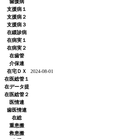
歯援病
支援病１
支援病２
支援病３
在緩診病
在病実１
在病実２
在歯管
介保連
在宅ＤＸ
2024-08-01
在医総管１
在データ提
在医総管２
医情連
歯医情連
在総
重患搬
救患搬