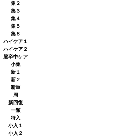
集２
集３
集４
集５
集６
ハイケア１
ハイケア２
脳卒中ケア
小集
新１
新２
新重
周
新回復
一類
特入
小入１
小入２