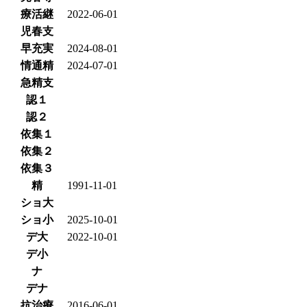
療活継
2022-06-01
児春支
早充実
2024-08-01
情通精
2024-07-01
急精支
認１
認２
依集１
依集２
依集３
精
1991-11-01
ショ大
ショ小
2025-10-01
デ大
2022-10-01
デ小
ナ
デナ
抗治療
2016-06-01