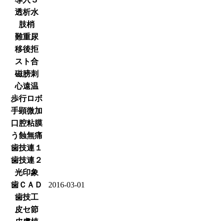
透析水
肢梢
難重尿
移後拒
スト合
磁膀刺
心遠温
歩行ロボ
手顕微加
口腔粘膜
う蝕無痛
歯技連１
歯技連２
光印象
歯ＣＡＤ
2016-03-01
歯技工
皮セ節