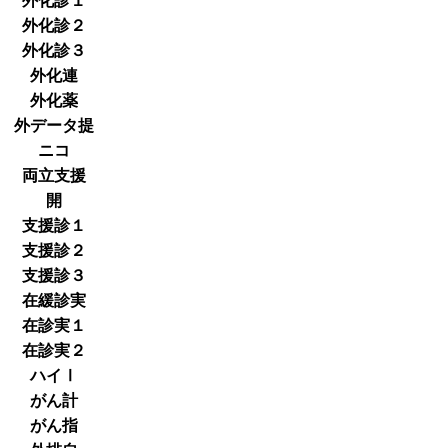
外化診１
外化診２
外化診３
外化連
外化薬
外データ提
ニコ
両立支援
開
支援診１
支援診２
支援診３
在緩診実
在診実１
在診実２
ハイⅠ
がん計
がん指