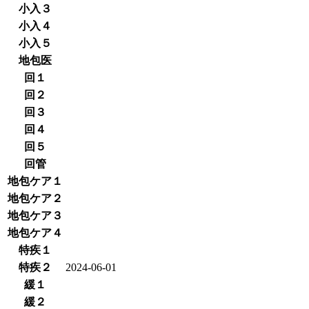
小入３
小入４
小入５
地包医
回１
回２
回３
回４
回５
回管
地包ケア１
地包ケア２
地包ケア３
地包ケア４
特疾１
特疾２
2024-06-01
緩１
緩２