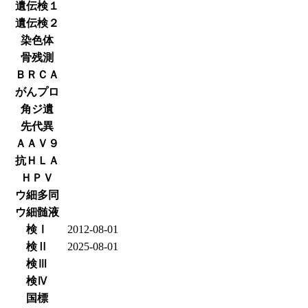
遺伝検１
遺伝検２
染色体
骨残測
ＢＲＣＡ
がんプロ
角ジ遺
先代異
ＡＡＶ９
抗ＨＬＡ
ＨＰＶ
ウ細多同
ウ細髄液
検Ⅰ
2012-08-01
検Ⅱ
2025-08-01
検Ⅲ
検Ⅳ
国標