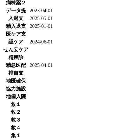
病棟薬２
データ提
2023-04-01
入退支
2025-05-01
精入退支
2025-01-01
医ケア支
認ケア
2024-06-01
せん妄ケア
精疾診
精急医配
2025-04-01
排自支
地医確保
協力施設
地歯入院
救１
救２
救３
救４
集１