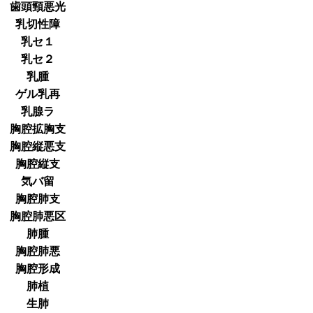
歯頭頸悪光
乳切性障
乳セ１
乳セ２
乳腫
ゲル乳再
乳腺ラ
胸腔拡胸支
胸腔縦悪支
胸腔縦支
気バ留
胸腔肺支
胸腔肺悪区
肺腫
胸腔肺悪
胸腔形成
肺植
生肺