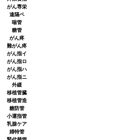
がん専栄
遠隔ペ
喘管
糖管
がん疼
難がん疼
がん指イ
がん指ロ
がん指ハ
がん指ニ
外緩
移植管臓
移植管造
糖防管
小運指管
乳腺ケア
婦特管
腎代替管