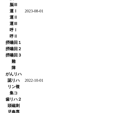
脳Ⅲ
運Ⅰ
2023-08-01
運Ⅱ
運Ⅲ
呼Ⅰ
呼Ⅱ
摂嚥回１
摂嚥回２
摂嚥回３
難
障
がんリハ
認リハ
2022-10-01
リン複
集コ
歯リハ２
頭磁刺
児春専