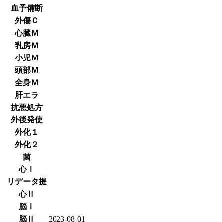
血予備断
外傷Ｃ
心臓Ｍ
乳房Ｍ
小児Ｍ
頭部Ｍ
全身Ｍ
肝エラ
抗悪処方
外後発使
外化１
外化２
菌
心Ⅰ
リデータ提
心Ⅱ
脳Ⅰ
脳Ⅱ
2023-08-01