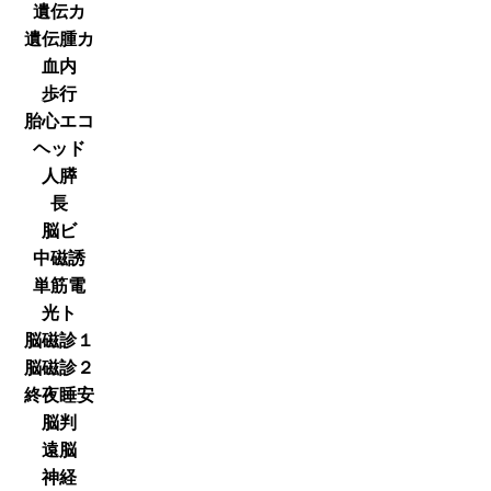
遺伝カ
遺伝腫カ
血内
歩行
胎心エコ
ヘッド
人膵
長
脳ビ
中磁誘
単筋電
光ト
脳磁診１
脳磁診２
終夜睡安
脳判
遠脳
神経