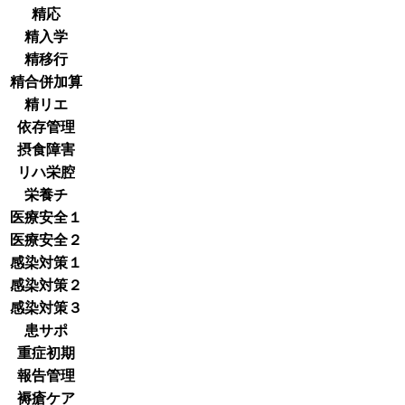
精応
精入学
精移行
精合併加算
精リエ
依存管理
摂食障害
リハ栄腔
栄養チ
医療安全１
医療安全２
感染対策１
感染対策２
感染対策３
患サポ
重症初期
報告管理
褥瘡ケア