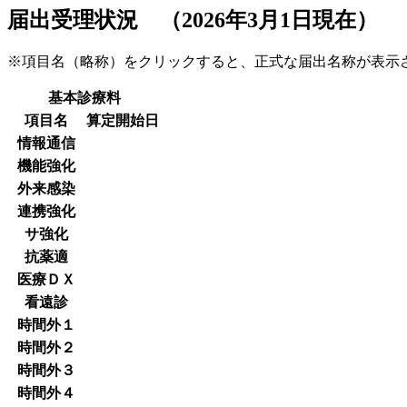
届出受理状況 （2026年3月1日現在）
※項目名（略称）をクリックすると、正式な届出名称が表
基本診療料
項目名
算定開始日
情報通信
機能強化
外来感染
連携強化
サ強化
抗薬適
医療ＤＸ
看遠診
時間外１
時間外２
時間外３
時間外４