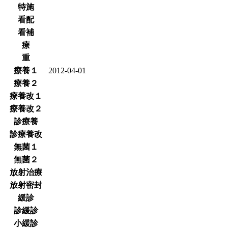
特施
看配
看補
療
重
療養１
2012-04-01
療養２
療養改１
療養改２
診療養
診療養改
無菌１
無菌２
放射治療
放射密封
緩診
診緩診
小緩診