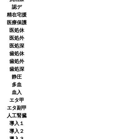
認デ
精在宅援
医療保護
医処休
医処外
医処深
歯処休
歯処外
歯処深
静圧
多血
血入
エタ甲
エタ副甲
人工腎臓
導入１
導入２
導入３