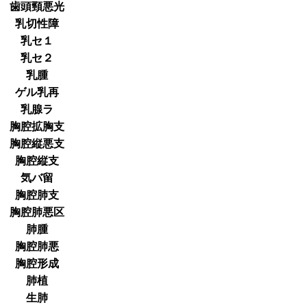
歯頭頸悪光
乳切性障
乳セ１
乳セ２
乳腫
ゲル乳再
乳腺ラ
胸腔拡胸支
胸腔縦悪支
胸腔縦支
気バ留
胸腔肺支
胸腔肺悪区
肺腫
胸腔肺悪
胸腔形成
肺植
生肺