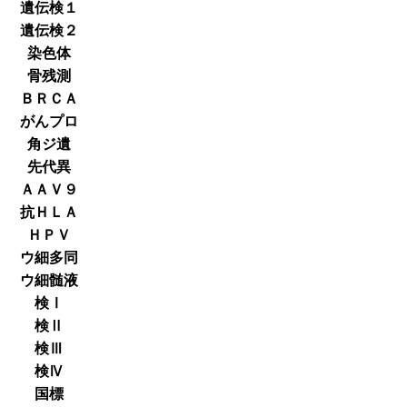
遺伝検１
遺伝検２
染色体
骨残測
ＢＲＣＡ
がんプロ
角ジ遺
先代異
ＡＡＶ９
抗ＨＬＡ
ＨＰＶ
ウ細多同
ウ細髄液
検Ⅰ
検Ⅱ
検Ⅲ
検Ⅳ
国標