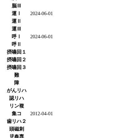
脳Ⅲ
運Ⅰ
2024-06-01
運Ⅱ
運Ⅲ
呼Ⅰ
2024-06-01
呼Ⅱ
摂嚥回１
摂嚥回２
摂嚥回３
難
障
がんリハ
認リハ
リン複
集コ
2012-04-01
歯リハ２
頭磁刺
児春専