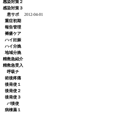
感染対策２
感染対策３
患サポ
2012-04-01
重症初期
報告管理
褥瘡ケア
ハイ妊娠
ハイ分娩
地域分娩
精救急紹介
精救急受入
呼吸チ
術後疼痛
後発使１
後発使２
後発使３
バ後使
病棟薬１