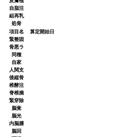
皮膚植
自脂注
組再乳
処骨
項目名
算定開始日
緊整固
骨悪ラ
同種
自家
人関支
後縦骨
椎酵注
脊椎摘
緊穿除
脳覚
脳光
内脳腫
脳回