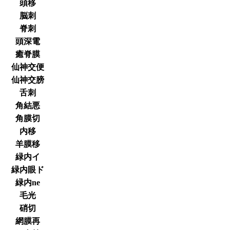
頭移
脳刺
脊刺
頭深電
癒脊膜
仙神交便
仙神交膀
舌刺
角結悪
角膜切
内移
羊膜移
緑内イ
緑内眼ド
緑内ne
毛光
硝切
網膜再