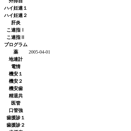
外排自
ハイ妊連１
ハイ妊連２
肝炎
こ連指Ⅰ
こ連指Ⅱ
プログラム
薬
2005-04-01
地連計
電情
機安１
機安２
機安歯
精退共
医管
口管強
歯援診１
歯援診２