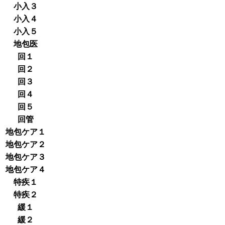
小入３
小入４
小入５
地包医
回１
回２
回３
回４
回５
回管
地包ケア１
地包ケア２
地包ケア３
地包ケア４
特疾１
特疾２
緩１
緩２