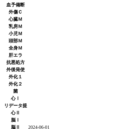
血予備断
外傷Ｃ
心臓Ｍ
乳房Ｍ
小児Ｍ
頭部Ｍ
全身Ｍ
肝エラ
抗悪処方
外後発使
外化１
外化２
菌
心Ⅰ
リデータ提
心Ⅱ
脳Ⅰ
脳Ⅱ
2024-06-01