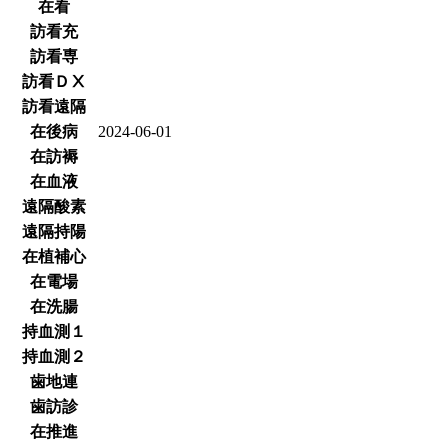
在看
訪看充
訪看専
訪看ＤⅩ
訪看遠隔
在後病
2024-06-01
在訪褥
在血液
遠隔酸素
遠隔持陽
在植補心
在電場
在洗腸
持血測１
持血測２
歯地連
歯訪診
在推進