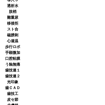
透析水
肢梢
難重尿
移後拒
スト合
磁膀刺
心遠温
歩行ロボ
手顕微加
口腔粘膜
う蝕無痛
歯技連１
歯技連２
光印象
歯ＣＡＤ
歯技工
皮セ節