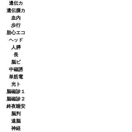
遺伝カ
遺伝腫カ
血内
歩行
胎心エコ
ヘッド
人膵
長
脳ビ
中磁誘
単筋電
光ト
脳磁診１
脳磁診２
終夜睡安
脳判
遠脳
神経