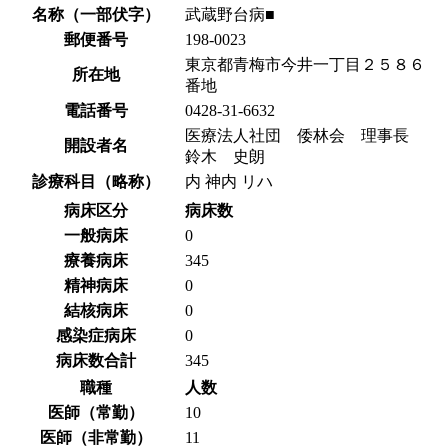
名称（一部伏字）
武蔵野台病■
郵便番号
198-0023
東京都青梅市今井一丁目２５８６
所在地
番地
電話番号
0428-31-6632
医療法人社団 倭林会 理事長
開設者名
鈴木 史朗
診療科目（略称）
内 神内 リハ
病床区分
病床数
一般病床
0
療養病床
345
精神病床
0
結核病床
0
感染症病床
0
病床数合計
345
職種
人数
医師（常勤）
10
医師（非常勤）
11