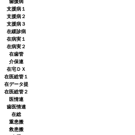
歯援病
支援病１
支援病２
支援病３
在緩診病
在病実１
在病実２
在歯管
介保連
在宅ＤＸ
在医総管１
在データ提
在医総管２
医情連
歯医情連
在総
重患搬
救患搬