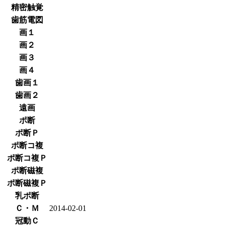
精密触覚
歯筋電図
画１
画２
画３
画４
歯画１
歯画２
遠画
ポ断
ポ断Ｐ
ポ断コ複
ポ断コ複Ｐ
ポ断磁複
ポ断磁複Ｐ
乳ポ断
Ｃ・Ｍ
2014-02-01
冠動Ｃ