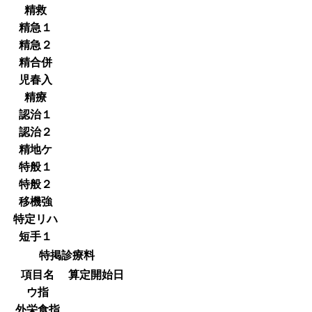
精救
精急１
精急２
精合併
児春入
精療
認治１
認治２
精地ケ
特般１
特般２
移機強
特定リハ
短手１
特掲診療料
項目名
算定開始日
ウ指
外栄食指