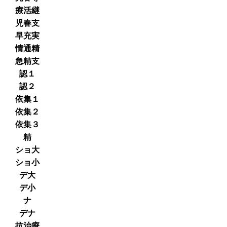
療活継
児春支
早充実
情通精
急精支
認１
認２
依集１
依集２
依集３
精
ショ大
ショ小
デ大
デ小
ナ
デナ
抗治療