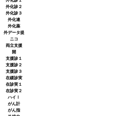
外化診１
外化診２
外化診３
外化連
外化薬
外データ提
ニコ
両立支援
開
支援診１
支援診２
支援診３
在緩診実
在診実１
在診実２
ハイⅠ
がん計
がん指