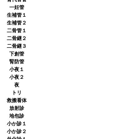
一妊管
生補管１
生補管２
二骨管１
二骨継２
二骨継３
下創管
腎防管
小夜１
小夜２
夜
トリ
救搬看体
放射診
地包診
小か診１
小か診２