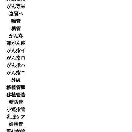
がん専栄
遠隔ペ
喘管
糖管
がん疼
難がん疼
がん指イ
がん指ロ
がん指ハ
がん指ニ
外緩
移植管臓
移植管造
糖防管
小運指管
乳腺ケア
婦特管
腎代替管