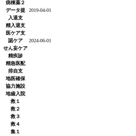
病棟薬２
データ提
2019-04-01
入退支
精入退支
医ケア支
認ケア
2024-06-01
せん妄ケア
精疾診
精急医配
排自支
地医確保
協力施設
地歯入院
救１
救２
救３
救４
集１