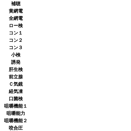
補聴
黄網電
全網電
ロー検
コン１
コン２
コン３
小検
誘発
肝生検
前立腺
Ｃ気鏡
経気凍
口菌検
咀嚼機能１
咀嚼能力
咀嚼機能２
咬合圧