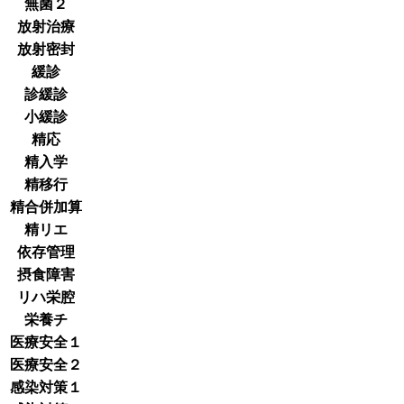
無菌２
放射治療
放射密封
緩診
診緩診
小緩診
精応
精入学
精移行
精合併加算
精リエ
依存管理
摂食障害
リハ栄腔
栄養チ
医療安全１
医療安全２
感染対策１