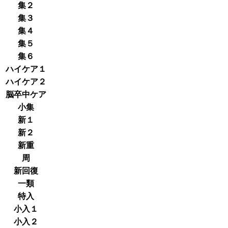
集２
集３
集４
集５
集６
ハイケア１
ハイケア２
脳卒中ケア
小集
新１
新２
新重
周
新回復
一類
特入
小入１
小入２