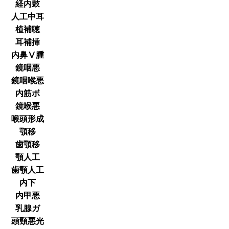
経内鼓
人工中耳
植補聴
耳補挿
内鼻Ⅴ腫
鏡咽悪
鏡咽喉悪
内筋ボ
鏡喉悪
喉頭形成
顎移
歯顎移
顎人工
歯顎人工
内下
内甲悪
乳腺ガ
頭頸悪光