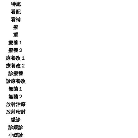
特施
看配
看補
療
重
療養１
療養２
療養改１
療養改２
診療養
診療養改
無菌１
無菌２
放射治療
放射密封
緩診
診緩診
小緩診