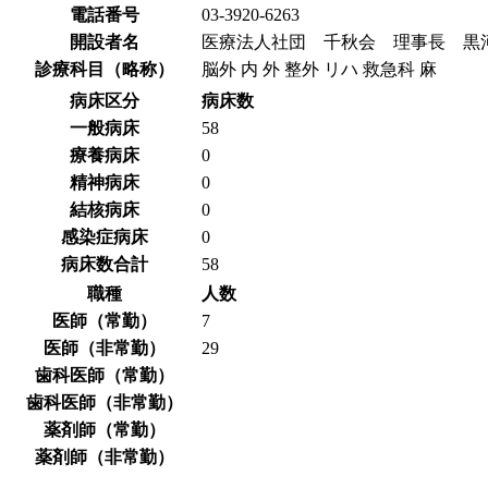
電話番号
03-3920-6263
開設者名
医療法人社団 千秋会 理事長 黒
診療科目（略称）
脳外 内 外 整外 リハ 救急科 麻
病床区分
病床数
一般病床
58
療養病床
0
精神病床
0
結核病床
0
感染症病床
0
病床数合計
58
職種
人数
医師（常勤）
7
医師（非常勤）
29
歯科医師（常勤）
歯科医師（非常勤）
薬剤師（常勤）
薬剤師（非常勤）