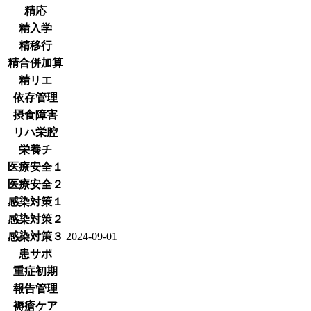
精応
精入学
精移行
精合併加算
精リエ
依存管理
摂食障害
リハ栄腔
栄養チ
医療安全１
医療安全２
感染対策１
感染対策２
感染対策３
2024-09-01
患サポ
重症初期
報告管理
褥瘡ケア