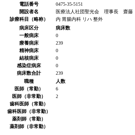
電話番号
0475-35-5151
開設者名
医療法人社団聖光会 理事長 齋藤
診療科目（略称）
内 胃腸内科 リハ 整外
病床区分
病床数
一般病床
0
療養病床
239
精神病床
0
結核病床
0
感染症病床
0
病床数合計
239
職種
人数
医師（常勤）
6
医師（非常勤）
2
歯科医師（常勤）
歯科医師（非常勤）
薬剤師（常勤）
薬剤師（非常勤）