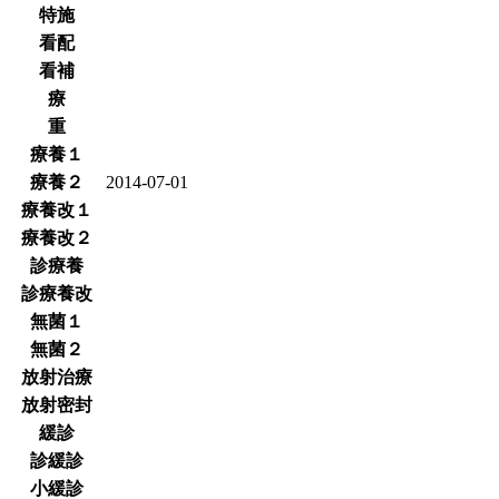
特施
看配
看補
療
重
療養１
療養２
2014-07-01
療養改１
療養改２
診療養
診療養改
無菌１
無菌２
放射治療
放射密封
緩診
診緩診
小緩診