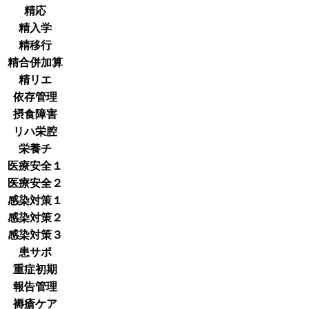
精応
精入学
精移行
精合併加算
精リエ
依存管理
摂食障害
リハ栄腔
栄養チ
医療安全１
医療安全２
感染対策１
感染対策２
感染対策３
患サポ
重症初期
報告管理
褥瘡ケア