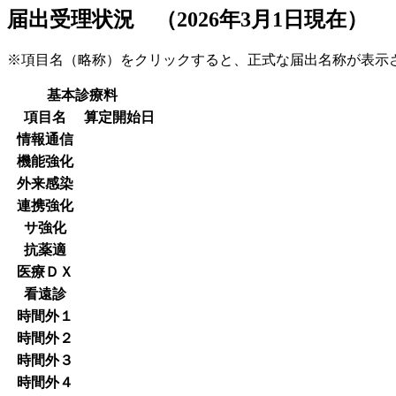
届出受理状況 （2026年3月1日現在）
※項目名（略称）をクリックすると、正式な届出名称が表
基本診療料
項目名
算定開始日
情報通信
機能強化
外来感染
連携強化
サ強化
抗薬適
医療ＤＸ
看遠診
時間外１
時間外２
時間外３
時間外４