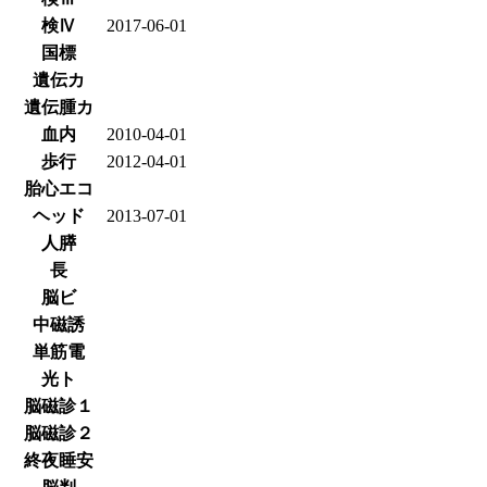
検Ⅳ
2017-06-01
国標
遺伝カ
遺伝腫カ
血内
2010-04-01
歩行
2012-04-01
胎心エコ
ヘッド
2013-07-01
人膵
長
脳ビ
中磁誘
単筋電
光ト
脳磁診１
脳磁診２
終夜睡安