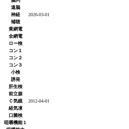
脳判
遠脳
神経
2026-03-01
補聴
黄網電
全網電
ロー検
コン１
コン２
コン３
小検
誘発
肝生検
前立腺
Ｃ気鏡
2012-04-01
経気凍
口菌検
咀嚼機能１