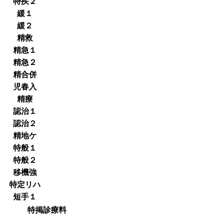
特疾２
緩１
緩２
精救
精急１
精急２
精合併
児春入
精療
認治１
認治２
精地ケ
特般１
特般２
移機強
特定リハ
短手１
特掲診療料