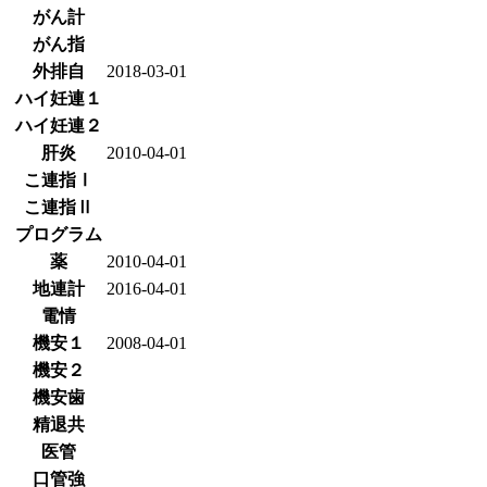
がん計
がん指
外排自
2018-03-01
ハイ妊連１
ハイ妊連２
肝炎
2010-04-01
こ連指Ⅰ
こ連指Ⅱ
プログラム
薬
2010-04-01
地連計
2016-04-01
電情
機安１
2008-04-01
機安２
機安歯
精退共
医管
口管強