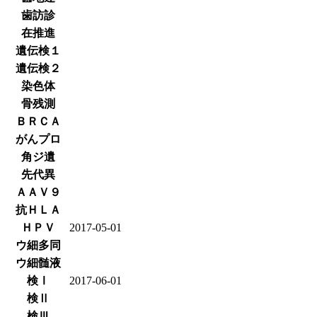
歯訪診
在推進
遺伝検１
遺伝検２
染色体
骨残測
ＢＲＣＡ
がんプロ
角ジ遺
先代異
ＡＡＶ９
抗ＨＬＡ
ＨＰＶ
2017-05-01
ウ細多同
ウ細髄液
検Ⅰ
2017-06-01
検Ⅱ
検Ⅲ