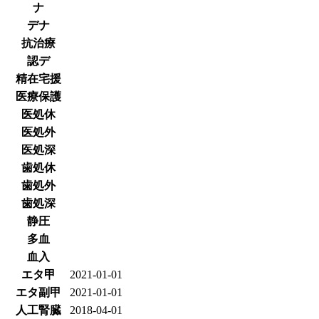
ナ
デナ
抗治療
認デ
精在宅援
医療保護
医処休
医処外
医処深
歯処休
歯処外
歯処深
静圧
多血
血入
エタ甲
2021-01-01
エタ副甲
2021-01-01
人工腎臓
2018-04-01