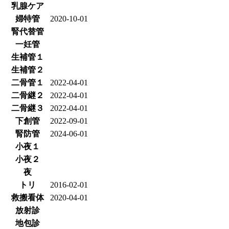
乳腺ケア
婦特管
2020-10-01
腎代替管
一妊管
生補管１
生補管２
二骨管１
2022-04-01
二骨継２
2022-04-01
二骨継３
2022-04-01
下創管
2022-09-01
腎防管
2024-06-01
小夜１
小夜２
夜
トリ
2016-02-01
救搬看体
2020-04-01
放射診
地包診