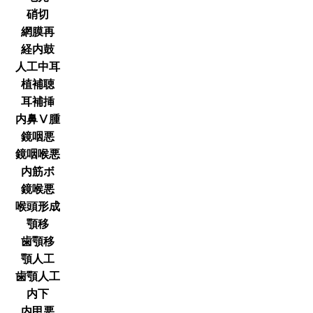
硝切
網膜再
経内鼓
人工中耳
植補聴
耳補挿
内鼻Ⅴ腫
鏡咽悪
鏡咽喉悪
内筋ボ
鏡喉悪
喉頭形成
顎移
歯顎移
顎人工
歯顎人工
内下
内甲悪