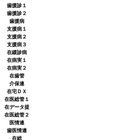
歯援診１
歯援診２
歯援病
支援病１
支援病２
支援病３
在緩診病
在病実１
在病実２
在歯管
介保連
在宅ＤＸ
在医総管１
在データ提
在医総管２
医情連
歯医情連
在総