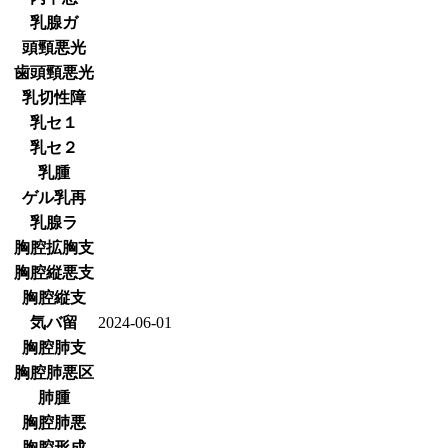
乳腺ガ
頭頸悪光
歯頭頸悪光
乳切性障
乳セ１
乳セ２
乳腫
ゲル乳再
乳腺ラ
胸腔拡胸支
胸腔縦悪支
胸腔縦支
気バ留
2024-06-01
胸腔肺支
胸腔肺悪区
肺腫
胸腔肺悪
胸腔形成