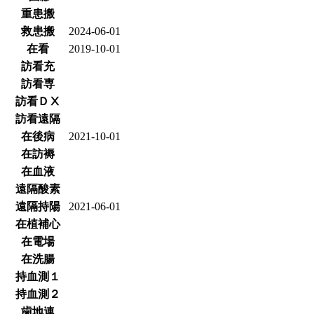
重患搬
救患搬
2024-06-01
在看
2019-10-01
訪看充
訪看専
訪看ＤⅩ
訪看遠隔
在後病
2021-10-01
在訪褥
在血液
遠隔酸素
遠隔持陽
2021-06-01
在植補心
在電場
在洗腸
持血測１
持血測２
歯地連