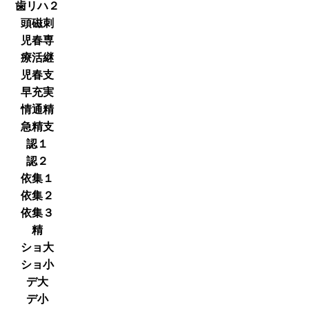
歯リハ２
頭磁刺
児春専
療活継
児春支
早充実
情通精
急精支
認１
認２
依集１
依集２
依集３
精
ショ大
ショ小
デ大
デ小