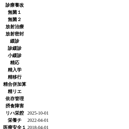
診療養改
無菌１
無菌２
放射治療
放射密封
緩診
診緩診
小緩診
精応
精入学
精移行
精合併加算
精リエ
依存管理
摂食障害
リハ栄腔
2025-10-01
栄養チ
2022-04-01
医療安全１
2018-04-01