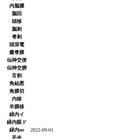
内脳腫
脳回
頭移
脳刺
脊刺
頭深電
癒脊膜
仙神交便
仙神交膀
舌刺
角結悪
角膜切
内移
羊膜移
緑内イ
緑内眼ド
緑内ne
2022-09-01
毛光