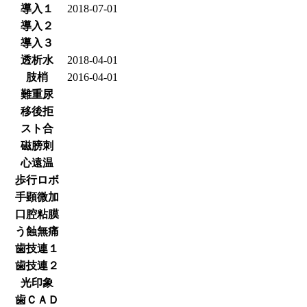
導入１
2018-07-01
導入２
導入３
透析水
2018-04-01
肢梢
2016-04-01
難重尿
移後拒
スト合
磁膀刺
心遠温
歩行ロボ
手顕微加
口腔粘膜
う蝕無痛
歯技連１
歯技連２
光印象
歯ＣＡＤ