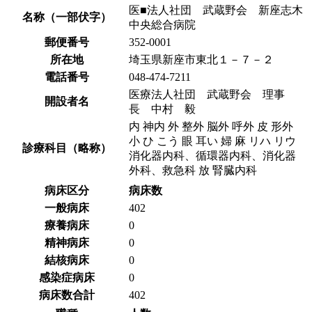
医■法人社団 武蔵野会 新座志木
名称（一部伏字）
中央総合病院
郵便番号
352-0001
所在地
埼玉県新座市東北１－７－２
電話番号
048-474-7211
医療法人社団 武蔵野会 理事
開設者名
長 中村 毅
内 神内 外 整外 脳外 呼外 皮 形外
小 ひ こう 眼 耳い 婦 麻 リハ リウ
診療科目（略称）
消化器内科、循環器内科、消化器
外科、救急科 放 腎臓内科
病床区分
病床数
一般病床
402
療養病床
0
精神病床
0
結核病床
0
感染症病床
0
病床数合計
402