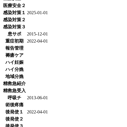
医療安全２
感染対策１
2025-01-01
感染対策２
感染対策３
患サポ
2015-12-01
重症初期
2022-04-01
報告管理
褥瘡ケア
ハイ妊娠
ハイ分娩
地域分娩
精救急紹介
精救急受入
呼吸チ
2013-06-01
術後疼痛
後発使１
2022-04-01
後発使２
後発使３