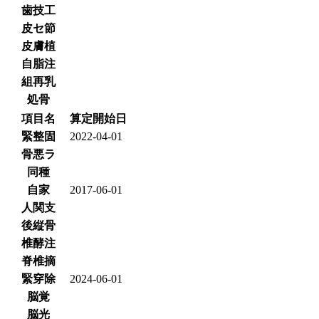
歯技工
皮セ節
皮膚植
自脂注
組再乳
処骨
項目名
算定開始日
緊整固
2022-04-01
骨悪ラ
同種
自家
2017-06-01
人関支
後縦骨
椎酵注
脊椎摘
緊穿除
2024-06-01
脳覚
脳光