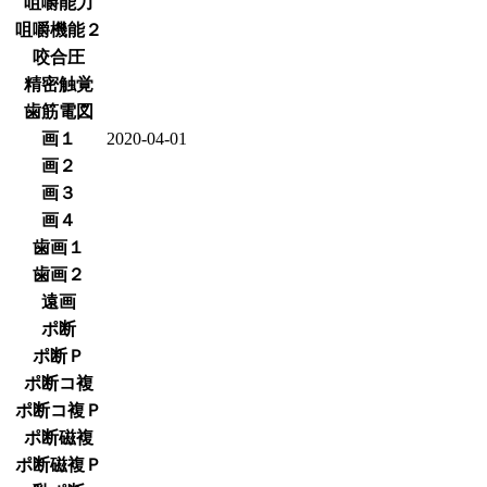
咀嚼能力
咀嚼機能２
咬合圧
精密触覚
歯筋電図
画１
2020-04-01
画２
画３
画４
歯画１
歯画２
遠画
ポ断
ポ断Ｐ
ポ断コ複
ポ断コ複Ｐ
ポ断磁複
ポ断磁複Ｐ