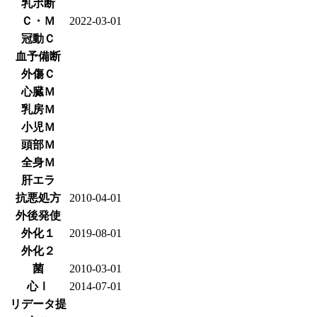
乳ポ断
Ｃ・Ｍ
2022-03-01
冠動Ｃ
血予備断
外傷Ｃ
心臓Ｍ
乳房Ｍ
小児Ｍ
頭部Ｍ
全身Ｍ
肝エラ
抗悪処方
2010-04-01
外後発使
外化１
2019-08-01
外化２
菌
2010-03-01
心Ⅰ
2014-07-01
リデータ提