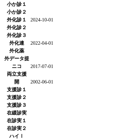
小か診１
小か診２
外化診１
2024-10-01
外化診２
外化診３
外化連
2022-04-01
外化薬
外データ提
ニコ
2017-07-01
両立支援
開
2002-06-01
支援診１
支援診２
支援診３
在緩診実
在診実１
在診実２
ハイⅠ