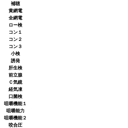
補聴
黄網電
全網電
ロー検
コン１
コン２
コン３
小検
誘発
肝生検
前立腺
Ｃ気鏡
経気凍
口菌検
咀嚼機能１
咀嚼能力
咀嚼機能２
咬合圧