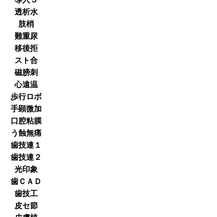
透析水
肢梢
難重尿
移後拒
スト合
磁膀刺
心遠温
歩行ロボ
手顕微加
口腔粘膜
う蝕無痛
歯技連１
歯技連２
光印象
歯ＣＡＤ
歯技工
皮セ節