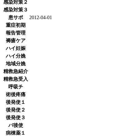
感染対策２
感染対策３
患サポ
2012-04-01
重症初期
報告管理
褥瘡ケア
ハイ妊娠
ハイ分娩
地域分娩
精救急紹介
精救急受入
呼吸チ
術後疼痛
後発使１
後発使２
後発使３
バ後使
病棟薬１