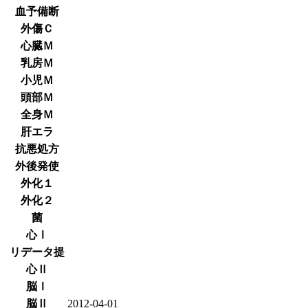
血予備断
外傷Ｃ
心臓Ｍ
乳房Ｍ
小児Ｍ
頭部Ｍ
全身Ｍ
肝エラ
抗悪処方
外後発使
外化１
外化２
菌
心Ⅰ
リデータ提
心Ⅱ
脳Ⅰ
脳Ⅱ
2012-04-01