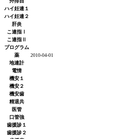
外排自
ハイ妊連１
ハイ妊連２
肝炎
こ連指Ⅰ
こ連指Ⅱ
プログラム
薬
2010-04-01
地連計
電情
機安１
機安２
機安歯
精退共
医管
口管強
歯援診１
歯援診２