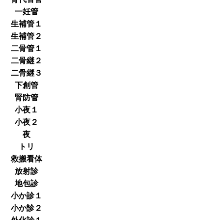
一妊管
生補管１
生補管２
二骨管１
二骨継２
二骨継３
下創管
腎防管
小夜１
小夜２
夜
トリ
救搬看体
放射診
地包診
小か診１
小か診２