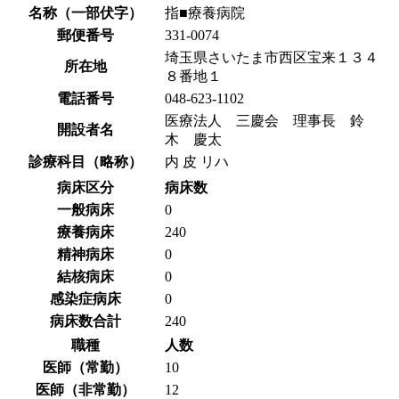
名称（一部伏字）
指■療養病院
郵便番号
331-0074
埼玉県さいたま市西区宝来１３４
所在地
８番地１
電話番号
048-623-1102
医療法人 三慶会 理事長 鈴
開設者名
木 慶太
診療科目（略称）
内 皮 リハ
病床区分
病床数
一般病床
0
療養病床
240
精神病床
0
結核病床
0
感染症病床
0
病床数合計
240
職種
人数
医師（常勤）
10
医師（非常勤）
12