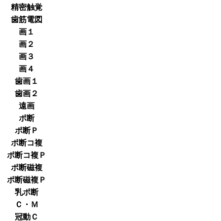
精密触覚
歯筋電図
画１
画２
画３
画４
歯画１
歯画２
遠画
ポ断
ポ断Ｐ
ポ断コ複
ポ断コ複Ｐ
ポ断磁複
ポ断磁複Ｐ
乳ポ断
Ｃ・Ｍ
冠動Ｃ