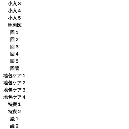
小入３
小入４
小入５
地包医
回１
回２
回３
回４
回５
回管
地包ケア１
地包ケア２
地包ケア３
地包ケア４
特疾１
特疾２
緩１
緩２