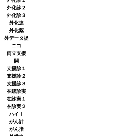
外化診１
外化診２
外化診３
外化連
外化薬
外データ提
ニコ
両立支援
開
支援診１
支援診２
支援診３
在緩診実
在診実１
在診実２
ハイⅠ
がん計
がん指