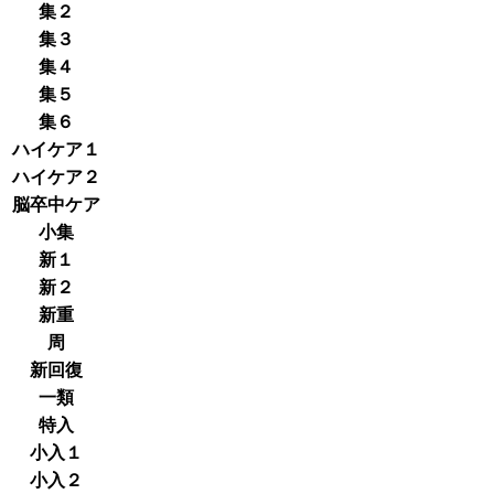
集２
集３
集４
集５
集６
ハイケア１
ハイケア２
脳卒中ケア
小集
新１
新２
新重
周
新回復
一類
特入
小入１
小入２