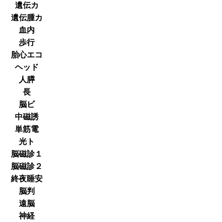
遺伝カ
遺伝腫カ
血内
歩行
胎心エコ
ヘッド
人膵
長
脳ビ
中磁誘
単筋電
光ト
脳磁診１
脳磁診２
終夜睡安
脳判
遠脳
神経