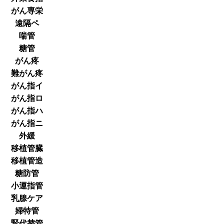
がん専栄
遠隔ペ
喘管
糖管
がん疼
難がん疼
がん指イ
がん指ロ
がん指ハ
がん指ニ
外緩
移植管臓
移植管造
糖防管
小運指管
乳腺ケア
婦特管
腎代替管