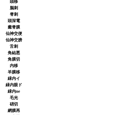
頭移
脳刺
脊刺
頭深電
癒脊膜
仙神交便
仙神交膀
舌刺
角結悪
角膜切
内移
羊膜移
緑内イ
緑内眼ド
緑内ne
毛光
硝切
網膜再