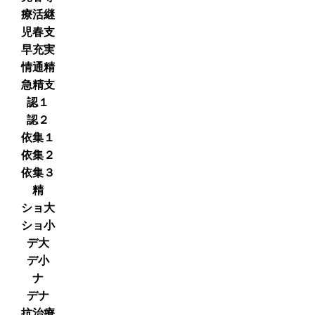
療活継
児春支
早充実
情通精
急精支
認１
認２
依集１
依集２
依集３
精
ショ大
ショ小
デ大
デ小
ナ
デナ
抗治療