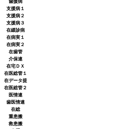
歯援病
支援病１
支援病２
支援病３
在緩診病
在病実１
在病実２
在歯管
介保連
在宅ＤＸ
在医総管１
在データ提
在医総管２
医情連
歯医情連
在総
重患搬
救患搬