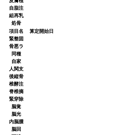
皮膚植
自脂注
組再乳
処骨
項目名
算定開始日
緊整固
骨悪ラ
同種
自家
人関支
後縦骨
椎酵注
脊椎摘
緊穿除
脳覚
脳光
内脳腫
脳回