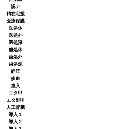
認デ
精在宅援
医療保護
医処休
医処外
医処深
歯処休
歯処外
歯処深
静圧
多血
血入
エタ甲
エタ副甲
人工腎臓
導入１
導入２
導入３