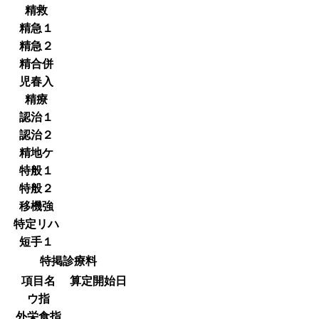
精救
精急１
精急２
精合併
児春入
精療
認治１
認治２
精地ケ
特般１
特般２
移機強
特定リハ
短手１
特掲診療料
項目名
算定開始日
ウ指
外栄食指