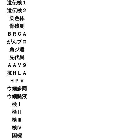
遺伝検１
遺伝検２
染色体
骨残測
ＢＲＣＡ
がんプロ
角ジ遺
先代異
ＡＡＶ９
抗ＨＬＡ
ＨＰＶ
ウ細多同
ウ細髄液
検Ⅰ
検Ⅱ
検Ⅲ
検Ⅳ
国標