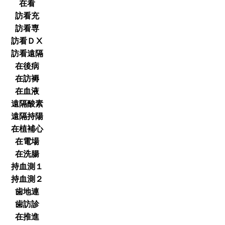
在看
訪看充
訪看専
訪看ＤⅩ
訪看遠隔
在後病
在訪褥
在血液
遠隔酸素
遠隔持陽
在植補心
在電場
在洗腸
持血測１
持血測２
歯地連
歯訪診
在推進