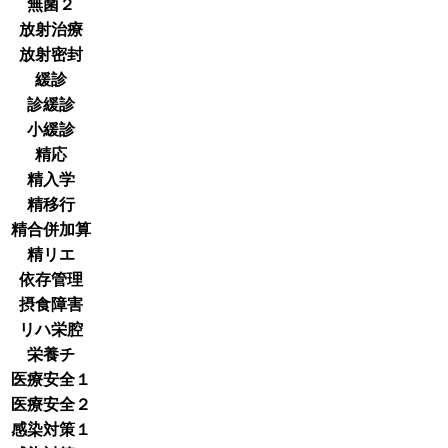
無菌２
放射治療
放射密封
緩診
診緩診
小緩診
精応
精入学
精移行
精合併加算
精リエ
依存管理
摂食障害
リハ栄腔
栄養チ
医療安全１
医療安全２
感染対策１