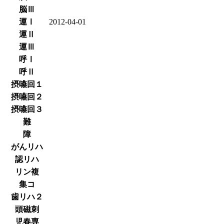
脳Ⅲ
運Ⅰ
2012-04-01
運Ⅱ
運Ⅲ
呼Ⅰ
呼Ⅱ
摂嚥回１
摂嚥回２
摂嚥回３
難
障
がんリハ
認リハ
リン複
集コ
歯リハ２
頭磁刺
児春専