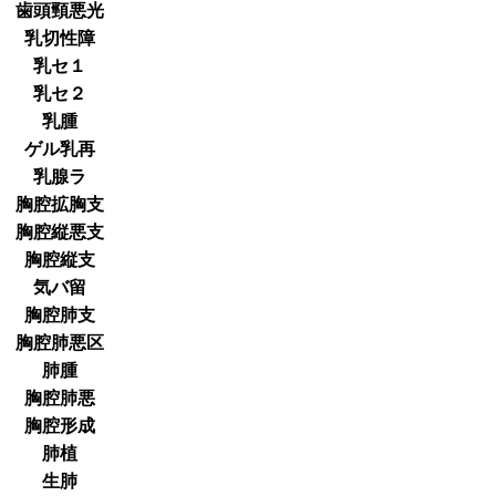
歯頭頸悪光
乳切性障
乳セ１
乳セ２
乳腫
ゲル乳再
乳腺ラ
胸腔拡胸支
胸腔縦悪支
胸腔縦支
気バ留
胸腔肺支
胸腔肺悪区
肺腫
胸腔肺悪
胸腔形成
肺植
生肺