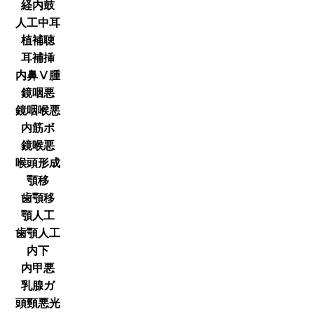
経内鼓
人工中耳
植補聴
耳補挿
内鼻Ⅴ腫
鏡咽悪
鏡咽喉悪
内筋ボ
鏡喉悪
喉頭形成
顎移
歯顎移
顎人工
歯顎人工
内下
内甲悪
乳腺ガ
頭頸悪光