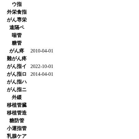
ウ指
外栄食指
がん専栄
遠隔ペ
喘管
糖管
がん疼
2010-04-01
難がん疼
がん指イ
2022-10-01
がん指ロ
2014-04-01
がん指ハ
がん指ニ
外緩
移植管臓
移植管造
糖防管
小運指管
乳腺ケア