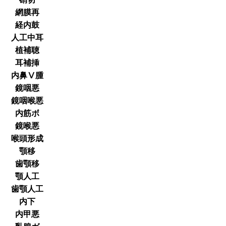
網膜再
経内鼓
人工中耳
植補聴
耳補挿
内鼻Ⅴ腫
鏡咽悪
鏡咽喉悪
内筋ボ
鏡喉悪
喉頭形成
顎移
歯顎移
顎人工
歯顎人工
内下
内甲悪