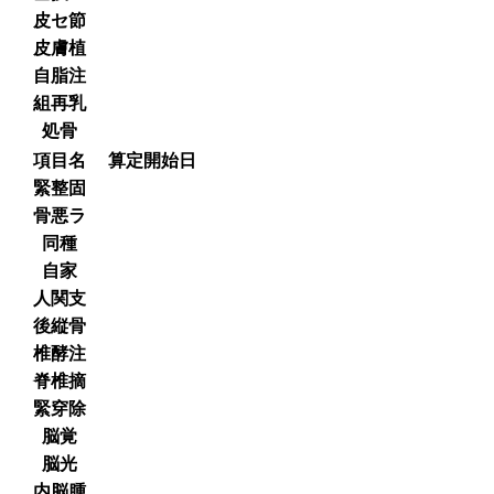
皮セ節
皮膚植
自脂注
組再乳
処骨
項目名
算定開始日
緊整固
骨悪ラ
同種
自家
人関支
後縦骨
椎酵注
脊椎摘
緊穿除
脳覚
脳光
内脳腫