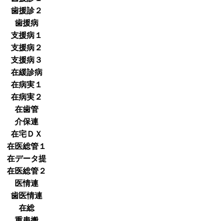
歯援診２
歯援病
支援病１
支援病２
支援病３
在緩診病
在病実１
在病実２
在歯管
介保連
在宅ＤＸ
在医総管１
在データ提
在医総管２
医情連
歯医情連
在総
重患搬