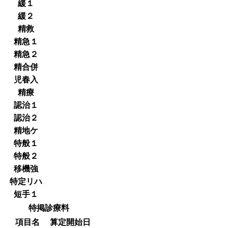
緩１
緩２
精救
精急１
精急２
精合併
児春入
精療
認治１
認治２
精地ケ
特般１
特般２
移機強
特定リハ
短手１
特掲診療料
項目名
算定開始日