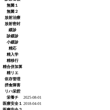
無菌１
無菌２
放射治療
放射密封
緩診
診緩診
小緩診
精応
精入学
精移行
精合併加算
精リエ
依存管理
摂食障害
リハ栄腔
栄養チ
2025-08-01
医療安全１
2018-04-01
医療安全２