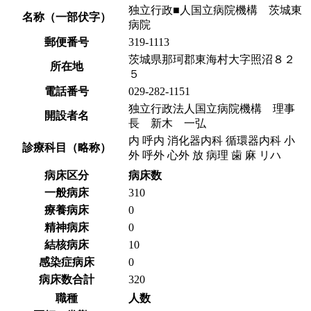
独立行政■人国立病院機構 茨城東
名称（一部伏字）
病院
郵便番号
319-1113
茨城県那珂郡東海村大字照沼８２
所在地
５
電話番号
029-282-1151
独立行政法人国立病院機構 理事
開設者名
長 新木 一弘
内 呼内 消化器内科 循環器内科 小
診療科目（略称）
外 呼外 心外 放 病理 歯 麻 リハ
病床区分
病床数
一般病床
310
療養病床
0
精神病床
0
結核病床
10
感染症病床
0
病床数合計
320
職種
人数