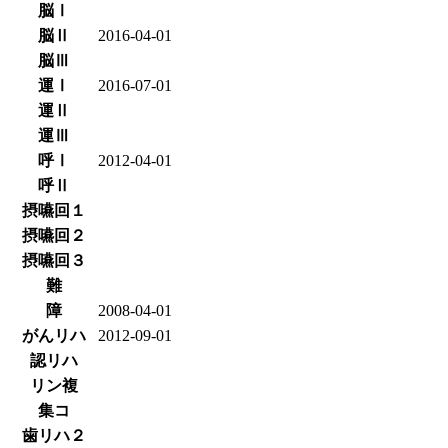
脳Ⅰ
脳Ⅱ
2016-04-01
脳Ⅲ
運Ⅰ
2016-07-01
運Ⅱ
運Ⅲ
呼Ⅰ
2012-04-01
呼Ⅱ
摂嚥回１
摂嚥回２
摂嚥回３
難
障
2008-04-01
がんリハ
2012-09-01
認リハ
リン複
集コ
歯リハ２