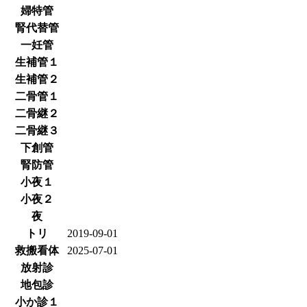
婦特管
腎代替管
一妊管
生補管１
生補管２
二骨管１
二骨継２
二骨継３
下創管
腎防管
小夜１
小夜２
夜
トリ
2019-09-01
救搬看体
2025-07-01
放射診
地包診
小か診１