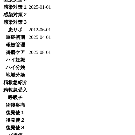
感染対策１
2025-01-01
感染対策２
感染対策３
患サポ
2012-06-01
重症初期
2025-04-01
報告管理
褥瘡ケア
2025-08-01
ハイ妊娠
ハイ分娩
地域分娩
精救急紹介
精救急受入
呼吸チ
術後疼痛
後発使１
後発使２
後発使３