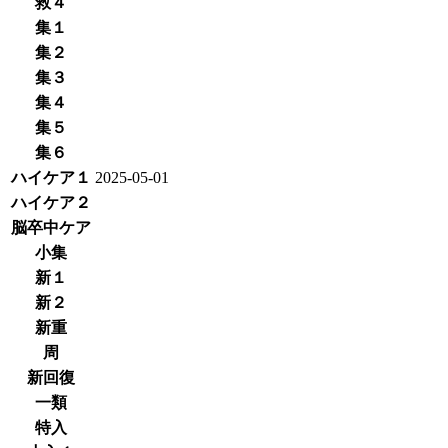
救４
集１
集２
集３
集４
集５
集６
ハイケア１
2025-05-01
ハイケア２
脳卒中ケア
小集
新１
新２
新重
周
新回復
一類
特入