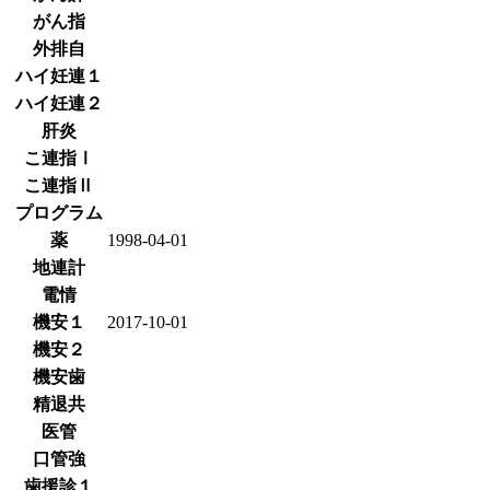
がん指
外排自
ハイ妊連１
ハイ妊連２
肝炎
こ連指Ⅰ
こ連指Ⅱ
プログラム
薬
1998-04-01
地連計
電情
機安１
2017-10-01
機安２
機安歯
精退共
医管
口管強
歯援診１