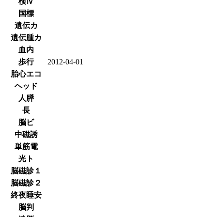
検Ⅳ
国標
遺伝カ
遺伝腫カ
血内
歩行
2012-04-01
胎心エコ
ヘッド
人膵
長
脳ビ
中磁誘
単筋電
光ト
脳磁診１
脳磁診２
終夜睡安
脳判