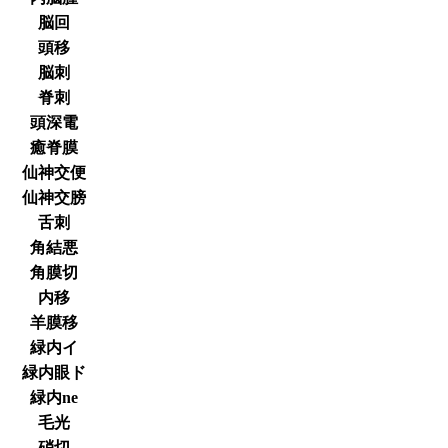
脳回
頭移
脳刺
脊刺
頭深電
癒脊膜
仙神交便
仙神交膀
舌刺
角結悪
角膜切
内移
羊膜移
緑内イ
緑内眼ド
緑内ne
毛光
硝切