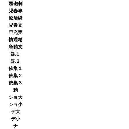
頭磁刺
児春専
療活継
児春支
早充実
情通精
急精支
認１
認２
依集１
依集２
依集３
精
ショ大
ショ小
デ大
デ小
ナ