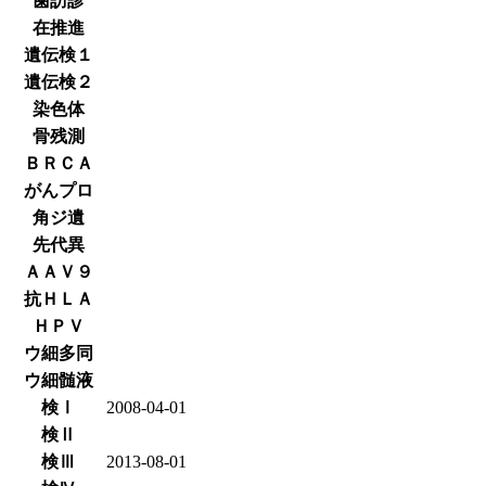
歯訪診
在推進
遺伝検１
遺伝検２
染色体
骨残測
ＢＲＣＡ
がんプロ
角ジ遺
先代異
ＡＡＶ９
抗ＨＬＡ
ＨＰＶ
ウ細多同
ウ細髄液
検Ⅰ
2008-04-01
検Ⅱ
検Ⅲ
2013-08-01