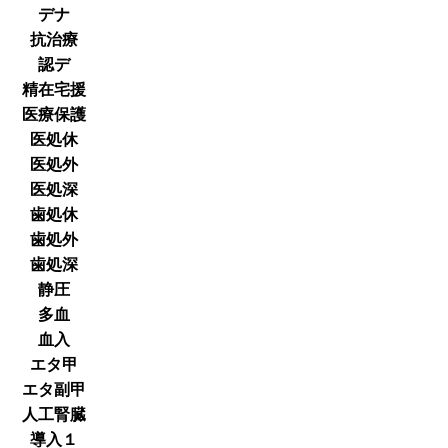
デナ
抗治療
認デ
精在宅援
医療保護
医処休
医処外
医処深
歯処休
歯処外
歯処深
静圧
多血
血入
エタ甲
エタ副甲
人工腎臓
導入１