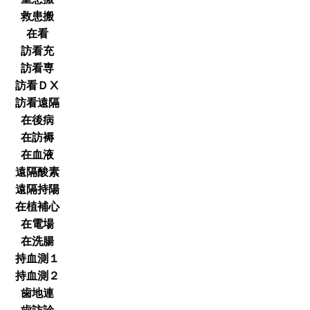
救患搬
在看
訪看充
訪看専
訪看ＤⅩ
訪看遠隔
在後病
在訪褥
在血液
遠隔酸素
遠隔持陽
在植補心
在電場
在洗腸
持血測１
持血測２
歯地連