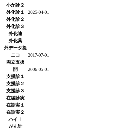
小か診２
外化診１
2025-04-01
外化診２
外化診３
外化連
外化薬
外データ提
ニコ
2017-07-01
両立支援
開
2006-05-01
支援診１
支援診２
支援診３
在緩診実
在診実１
在診実２
ハイⅠ
がん計