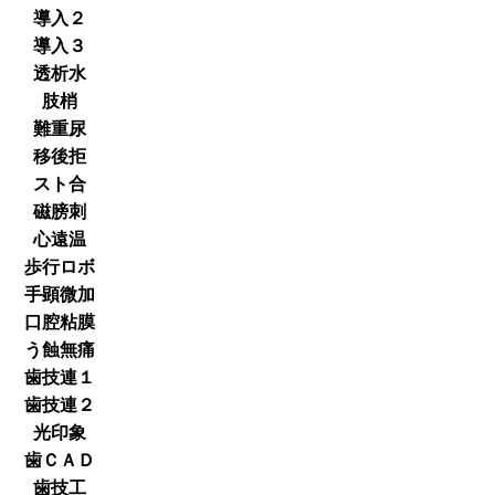
導入２
導入３
透析水
肢梢
難重尿
移後拒
スト合
磁膀刺
心遠温
歩行ロボ
手顕微加
口腔粘膜
う蝕無痛
歯技連１
歯技連２
光印象
歯ＣＡＤ
歯技工