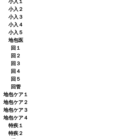
小入１
小入２
小入３
小入４
小入５
地包医
回１
回２
回３
回４
回５
回管
地包ケア１
地包ケア２
地包ケア３
地包ケア４
特疾１
特疾２