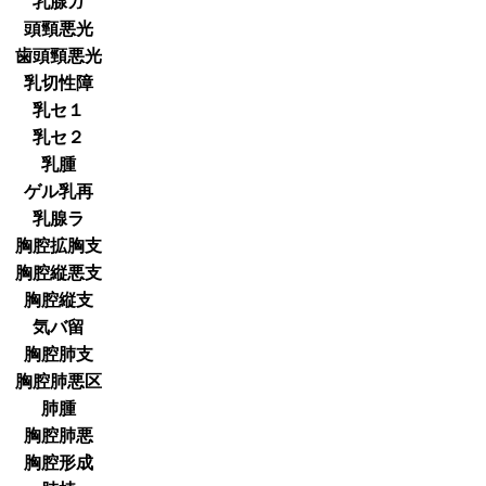
乳腺ガ
頭頸悪光
歯頭頸悪光
乳切性障
乳セ１
乳セ２
乳腫
ゲル乳再
乳腺ラ
胸腔拡胸支
胸腔縦悪支
胸腔縦支
気バ留
胸腔肺支
胸腔肺悪区
肺腫
胸腔肺悪
胸腔形成