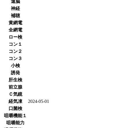
遠脳
神経
補聴
黄網電
全網電
ロー検
コン１
コン２
コン３
小検
誘発
肝生検
前立腺
Ｃ気鏡
経気凍
2024-05-01
口菌検
咀嚼機能１
咀嚼能力