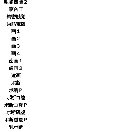
咀嚼機能２
咬合圧
精密触覚
歯筋電図
画１
画２
画３
画４
歯画１
歯画２
遠画
ポ断
ポ断Ｐ
ポ断コ複
ポ断コ複Ｐ
ポ断磁複
ポ断磁複Ｐ
乳ポ断