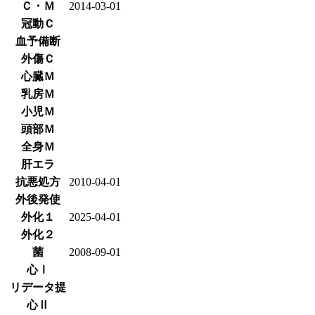
Ｃ・Ｍ
2014-03-01
冠動Ｃ
血予備断
外傷Ｃ
心臓Ｍ
乳房Ｍ
小児Ｍ
頭部Ｍ
全身Ｍ
肝エラ
抗悪処方
2010-04-01
外後発使
外化１
2025-04-01
外化２
菌
2008-09-01
心Ⅰ
リデータ提
心Ⅱ