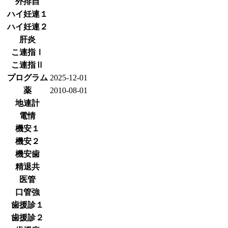
外排自
ハイ妊連１
ハイ妊連２
肝炎
こ連指Ⅰ
こ連指Ⅱ
プログラム
2025-12-01
薬
2010-08-01
地連計
電情
機安１
機安２
機安歯
精退共
医管
口管強
歯援診１
歯援診２