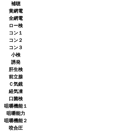
補聴
黄網電
全網電
ロー検
コン１
コン２
コン３
小検
誘発
肝生検
前立腺
Ｃ気鏡
経気凍
口菌検
咀嚼機能１
咀嚼能力
咀嚼機能２
咬合圧