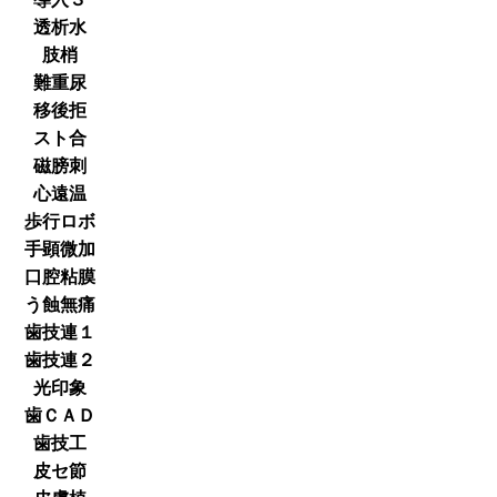
透析水
肢梢
難重尿
移後拒
スト合
磁膀刺
心遠温
歩行ロボ
手顕微加
口腔粘膜
う蝕無痛
歯技連１
歯技連２
光印象
歯ＣＡＤ
歯技工
皮セ節