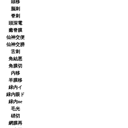
頭移
脳刺
脊刺
頭深電
癒脊膜
仙神交便
仙神交膀
舌刺
角結悪
角膜切
内移
羊膜移
緑内イ
緑内眼ド
緑内ne
毛光
硝切
網膜再