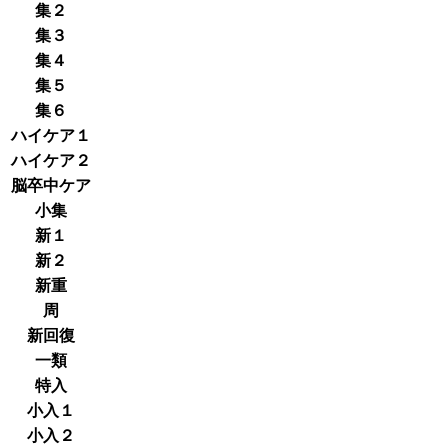
集２
集３
集４
集５
集６
ハイケア１
ハイケア２
脳卒中ケア
小集
新１
新２
新重
周
新回復
一類
特入
小入１
小入２