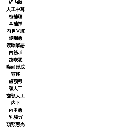
経内鼓
人工中耳
植補聴
耳補挿
内鼻Ⅴ腫
鏡咽悪
鏡咽喉悪
内筋ボ
鏡喉悪
喉頭形成
顎移
歯顎移
顎人工
歯顎人工
内下
内甲悪
乳腺ガ
頭頸悪光