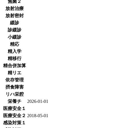
無菌２
放射治療
放射密封
緩診
診緩診
小緩診
精応
精入学
精移行
精合併加算
精リエ
依存管理
摂食障害
リハ栄腔
栄養チ
2026-01-01
医療安全１
医療安全２
2018-05-01
感染対策１