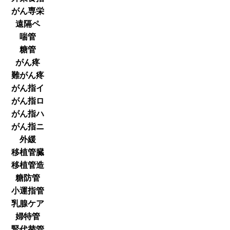
がん専栄
遠隔ペ
喘管
糖管
がん疼
難がん疼
がん指イ
がん指ロ
がん指ハ
がん指ニ
外緩
移植管臓
移植管造
糖防管
小運指管
乳腺ケア
婦特管
腎代替管