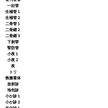
一妊管
生補管１
生補管２
二骨管１
二骨継２
二骨継３
下創管
腎防管
小夜１
小夜２
夜
トリ
救搬看体
放射診
地包診
小か診１
小か診２