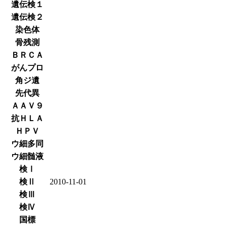
遺伝検１
遺伝検２
染色体
骨残測
ＢＲＣＡ
がんプロ
角ジ遺
先代異
ＡＡＶ９
抗ＨＬＡ
ＨＰＶ
ウ細多同
ウ細髄液
検Ⅰ
検Ⅱ
2010-11-01
検Ⅲ
検Ⅳ
国標