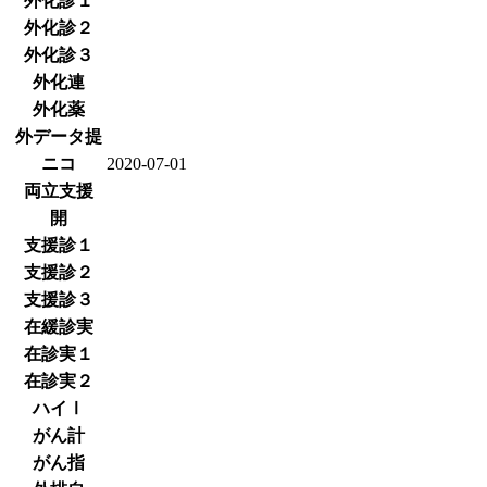
外化診１
外化診２
外化診３
外化連
外化薬
外データ提
ニコ
2020-07-01
両立支援
開
支援診１
支援診２
支援診３
在緩診実
在診実１
在診実２
ハイⅠ
がん計
がん指