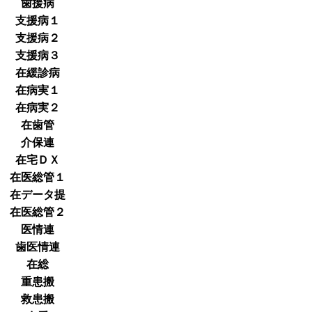
歯援病
支援病１
支援病２
支援病３
在緩診病
在病実１
在病実２
在歯管
介保連
在宅ＤＸ
在医総管１
在データ提
在医総管２
医情連
歯医情連
在総
重患搬
救患搬