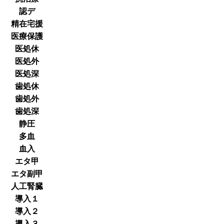
認デ
精在宅援
医療保護
医処休
医処外
医処深
歯処休
歯処外
歯処深
静圧
多血
血入
エタ甲
エタ副甲
人工腎臓
導入１
導入２
導入３