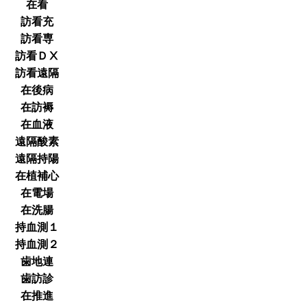
在看
訪看充
訪看専
訪看ＤⅩ
訪看遠隔
在後病
在訪褥
在血液
遠隔酸素
遠隔持陽
在植補心
在電場
在洗腸
持血測１
持血測２
歯地連
歯訪診
在推進