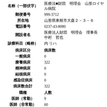
医療法■財団 明理会 山形ロイヤ
名称（一部伏字）
ル病院
郵便番号
999-3712
所在地
山形県東根市大森２－３－６
電話番号
0237-43-8080
医療法人財団 明理会 理事長
開設者名
中村 哲也
診療科目（略称）
内 リハ
病床区分
病床数
一般病床
0
療養病床
322
精神病床
0
結核病床
0
感染症病床
0
病床数合計
322
職種
人数
医師（常勤）
9
医師（非常勤）
60