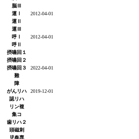
脳Ⅲ
運Ⅰ
2012-04-01
運Ⅱ
運Ⅲ
呼Ⅰ
2012-04-01
呼Ⅱ
摂嚥回１
摂嚥回２
摂嚥回３
2022-04-01
難
障
がんリハ
2019-12-01
認リハ
リン複
集コ
歯リハ２
頭磁刺
児春専