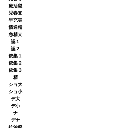
療活継
児春支
早充実
情通精
急精支
認１
認２
依集１
依集２
依集３
精
ショ大
ショ小
デ大
デ小
ナ
デナ
抗治療