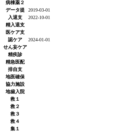
病棟薬２
データ提
2019-03-01
入退支
2022-10-01
精入退支
医ケア支
認ケア
2024-01-01
せん妄ケア
精疾診
精急医配
排自支
地医確保
協力施設
地歯入院
救１
救２
救３
救４
集１