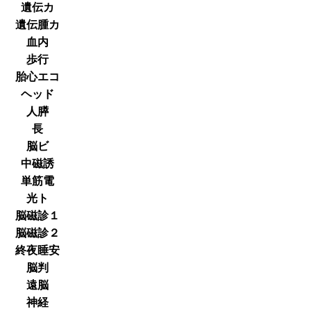
遺伝カ
遺伝腫カ
血内
歩行
胎心エコ
ヘッド
人膵
長
脳ビ
中磁誘
単筋電
光ト
脳磁診１
脳磁診２
終夜睡安
脳判
遠脳
神経