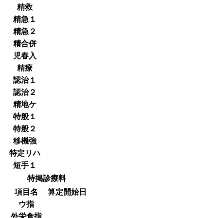
精救
精急１
精急２
精合併
児春入
精療
認治１
認治２
精地ケ
特般１
特般２
移機強
特定リハ
短手１
特掲診療料
項目名
算定開始日
ウ指
外栄食指