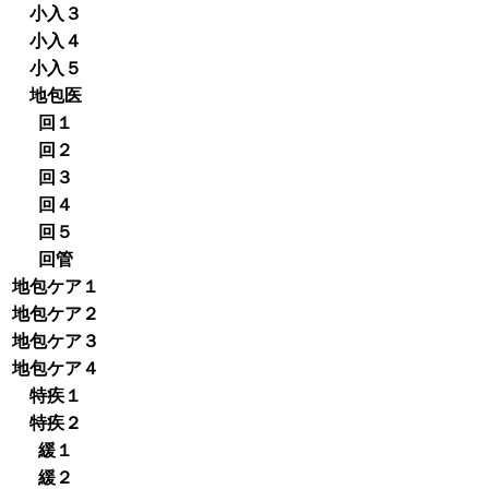
小入３
小入４
小入５
地包医
回１
回２
回３
回４
回５
回管
地包ケア１
地包ケア２
地包ケア３
地包ケア４
特疾１
特疾２
緩１
緩２