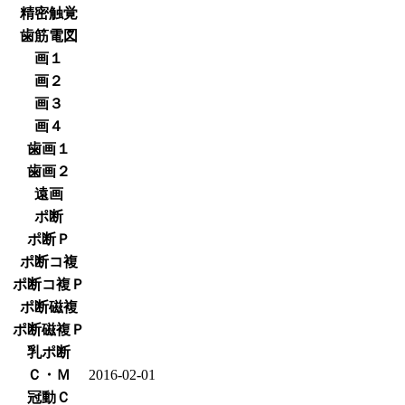
精密触覚
歯筋電図
画１
画２
画３
画４
歯画１
歯画２
遠画
ポ断
ポ断Ｐ
ポ断コ複
ポ断コ複Ｐ
ポ断磁複
ポ断磁複Ｐ
乳ポ断
Ｃ・Ｍ
2016-02-01
冠動Ｃ