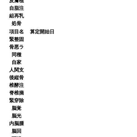
皮膚植
自脂注
組再乳
処骨
項目名
算定開始日
緊整固
骨悪ラ
同種
自家
人関支
後縦骨
椎酵注
脊椎摘
緊穿除
脳覚
脳光
内脳腫
脳回