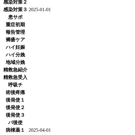
感染対策２
感染対策３
2025-01-01
患サポ
重症初期
報告管理
褥瘡ケア
ハイ妊娠
ハイ分娩
地域分娩
精救急紹介
精救急受入
呼吸チ
術後疼痛
後発使１
後発使２
後発使３
バ後使
病棟薬１
2025-04-01