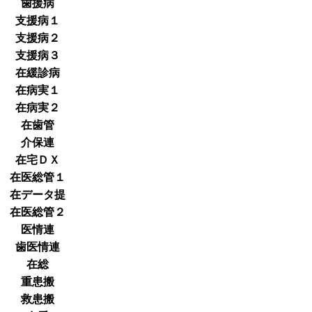
歯援病
支援病１
支援病２
支援病３
在緩診病
在病実１
在病実２
在歯管
介保連
在宅ＤＸ
在医総管１
在データ提
在医総管２
医情連
歯医情連
在総
重患搬
救患搬