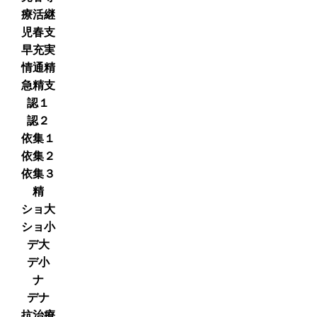
療活継
児春支
早充実
情通精
急精支
認１
認２
依集１
依集２
依集３
精
ショ大
ショ小
デ大
デ小
ナ
デナ
抗治療