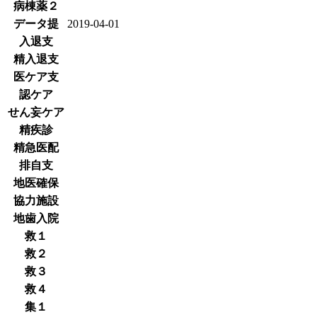
病棟薬２
データ提
2019-04-01
入退支
精入退支
医ケア支
認ケア
せん妄ケア
精疾診
精急医配
排自支
地医確保
協力施設
地歯入院
救１
救２
救３
救４
集１