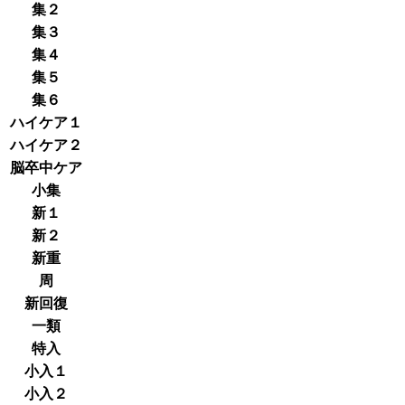
集２
集３
集４
集５
集６
ハイケア１
ハイケア２
脳卒中ケア
小集
新１
新２
新重
周
新回復
一類
特入
小入１
小入２