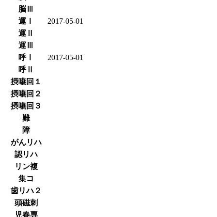
脳Ⅲ
運Ⅰ
2017-05-01
運Ⅱ
運Ⅲ
呼Ⅰ
2017-05-01
呼Ⅱ
摂嚥回１
摂嚥回２
摂嚥回３
難
障
がんリハ
認リハ
リン複
集コ
歯リハ２
頭磁刺
児春専