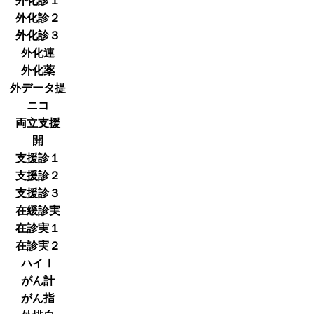
外化診１
外化診２
外化診３
外化連
外化薬
外データ提
ニコ
両立支援
開
支援診１
支援診２
支援診３
在緩診実
在診実１
在診実２
ハイⅠ
がん計
がん指