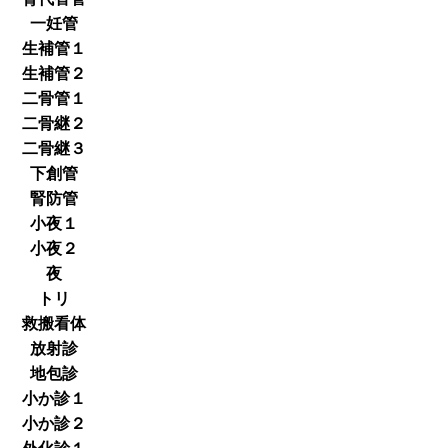
一妊管
生補管１
生補管２
二骨管１
二骨継２
二骨継３
下創管
腎防管
小夜１
小夜２
夜
トリ
救搬看体
放射診
地包診
小か診１
小か診２