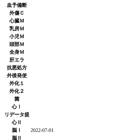
血予備断
外傷Ｃ
心臓Ｍ
乳房Ｍ
小児Ｍ
頭部Ｍ
全身Ｍ
肝エラ
抗悪処方
外後発使
外化１
外化２
菌
心Ⅰ
リデータ提
心Ⅱ
脳Ⅰ
2022-07-01
脳Ⅱ