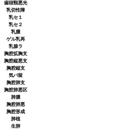
歯頭頸悪光
乳切性障
乳セ１
乳セ２
乳腫
ゲル乳再
乳腺ラ
胸腔拡胸支
胸腔縦悪支
胸腔縦支
気バ留
胸腔肺支
胸腔肺悪区
肺腫
胸腔肺悪
胸腔形成
肺植
生肺