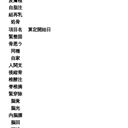
皮膚植
自脂注
組再乳
処骨
項目名
算定開始日
緊整固
骨悪ラ
同種
自家
人関支
後縦骨
椎酵注
脊椎摘
緊穿除
脳覚
脳光
内脳腫
脳回