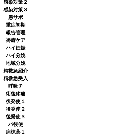
感染対策２
感染対策３
患サポ
重症初期
報告管理
褥瘡ケア
ハイ妊娠
ハイ分娩
地域分娩
精救急紹介
精救急受入
呼吸チ
術後疼痛
後発使１
後発使２
後発使３
バ後使
病棟薬１