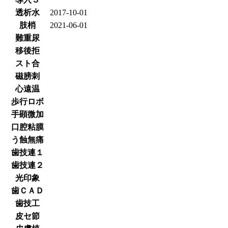
透析水
2017-10-01
肢梢
2021-06-01
難重尿
移後拒
スト合
磁膀刺
心遠温
歩行ロボ
手顕微加
口腔粘膜
う蝕無痛
歯技連１
歯技連２
光印象
歯ＣＡＤ
歯技工
皮セ節