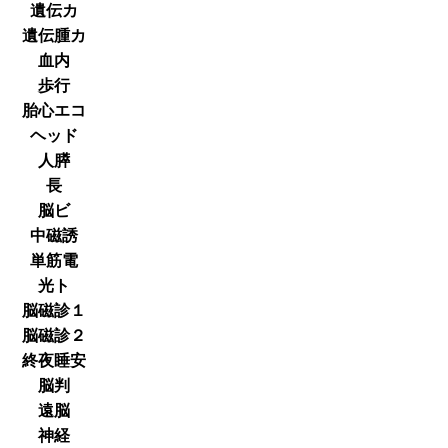
遺伝カ
遺伝腫カ
血内
歩行
胎心エコ
ヘッド
人膵
長
脳ビ
中磁誘
単筋電
光ト
脳磁診１
脳磁診２
終夜睡安
脳判
遠脳
神経