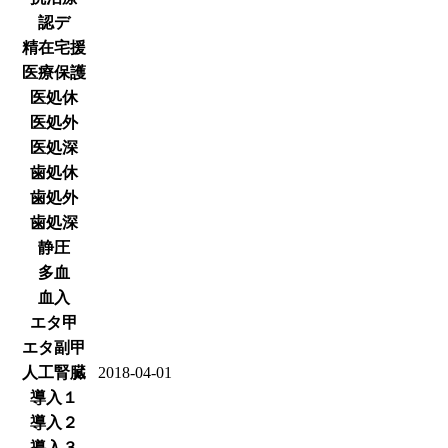
認デ
精在宅援
医療保護
医処休
医処外
医処深
歯処休
歯処外
歯処深
静圧
多血
血入
エタ甲
エタ副甲
人工腎臓
2018-04-01
導入１
導入２
導入３