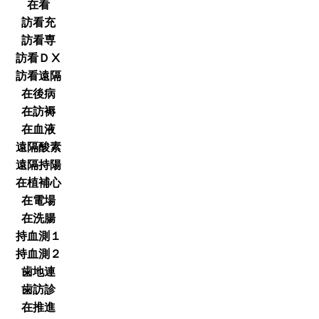
在看
訪看充
訪看専
訪看ＤⅩ
訪看遠隔
在後病
在訪褥
在血液
遠隔酸素
遠隔持陽
在植補心
在電場
在洗腸
持血測１
持血測２
歯地連
歯訪診
在推進