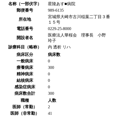
名称（一部伏字）
星陵あす■病院
郵便番号
989-6135
宮城県大崎市古川稲葉二丁目３番
所在地
１５号
電話番号
0229-25-8000
医療法人華桜会 理事長 小野
開設者名
玲子
診療科目（略称）
内 透析 リハ
病床区分
病床数
一般病床
0
療養病床
300
精神病床
0
結核病床
0
感染症病床
0
病床数合計
300
職種
人数
医師（常勤）
2
医師（非常勤）
41