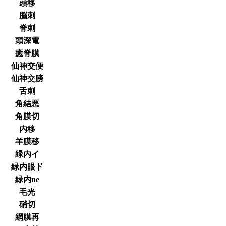
頭移
脳刺
脊刺
頭深電
癒脊膜
仙神交便
仙神交膀
舌刺
角結悪
角膜切
内移
羊膜移
緑内イ
緑内眼ド
緑内ne
毛光
硝切
網膜再