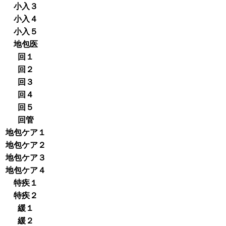
小入３
小入４
小入５
地包医
回１
回２
回３
回４
回５
回管
地包ケア１
地包ケア２
地包ケア３
地包ケア４
特疾１
特疾２
緩１
緩２