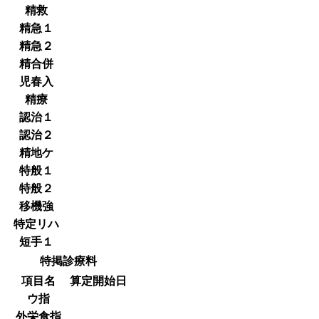
精救
精急１
精急２
精合併
児春入
精療
認治１
認治２
精地ケ
特般１
特般２
移機強
特定リハ
短手１
特掲診療料
項目名
算定開始日
ウ指
外栄食指