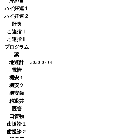
外排自
ハイ妊連１
ハイ妊連２
肝炎
こ連指Ⅰ
こ連指Ⅱ
プログラム
薬
地連計
2020-07-01
電情
機安１
機安２
機安歯
精退共
医管
口管強
歯援診１
歯援診２