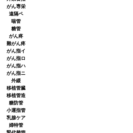
がん専栄
遠隔ペ
喘管
糖管
がん疼
難がん疼
がん指イ
がん指ロ
がん指ハ
がん指ニ
外緩
移植管臓
移植管造
糖防管
小運指管
乳腺ケア
婦特管
腎代替管