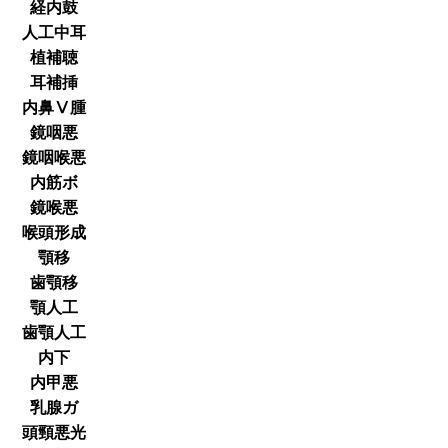
経内鼓
人工中耳
植補聴
耳補挿
内鼻Ⅴ腫
鏡咽悪
鏡咽喉悪
内筋ボ
鏡喉悪
喉頭形成
顎移
歯顎移
顎人工
歯顎人工
内下
内甲悪
乳腺ガ
頭頸悪光