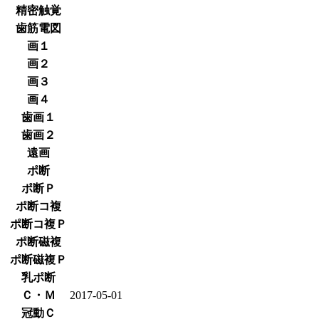
精密触覚
歯筋電図
画１
画２
画３
画４
歯画１
歯画２
遠画
ポ断
ポ断Ｐ
ポ断コ複
ポ断コ複Ｐ
ポ断磁複
ポ断磁複Ｐ
乳ポ断
Ｃ・Ｍ
2017-05-01
冠動Ｃ