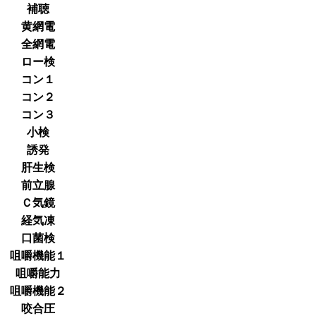
補聴
黄網電
全網電
ロー検
コン１
コン２
コン３
小検
誘発
肝生検
前立腺
Ｃ気鏡
経気凍
口菌検
咀嚼機能１
咀嚼能力
咀嚼機能２
咬合圧