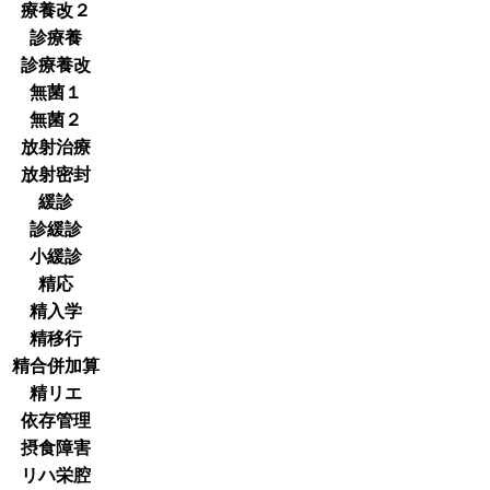
療養改２
診療養
診療養改
無菌１
無菌２
放射治療
放射密封
緩診
診緩診
小緩診
精応
精入学
精移行
精合併加算
精リエ
依存管理
摂食障害
リハ栄腔