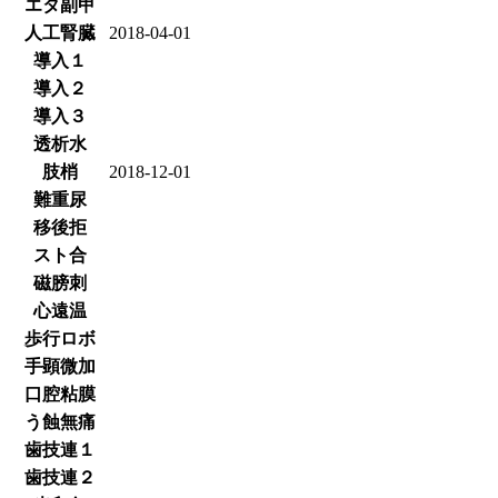
エタ副甲
人工腎臓
2018-04-01
導入１
導入２
導入３
透析水
肢梢
2018-12-01
難重尿
移後拒
スト合
磁膀刺
心遠温
歩行ロボ
手顕微加
口腔粘膜
う蝕無痛
歯技連１
歯技連２