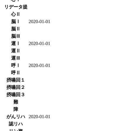
リデータ提
心Ⅱ
脳Ⅰ
2020-01-01
脳Ⅱ
脳Ⅲ
運Ⅰ
2020-01-01
運Ⅱ
運Ⅲ
呼Ⅰ
2020-01-01
呼Ⅱ
摂嚥回１
摂嚥回２
摂嚥回３
難
障
がんリハ
2020-01-01
認リハ