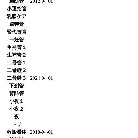
糖防管
2012-04-01
小運指管
乳腺ケア
婦特管
腎代替管
一妊管
生補管１
生補管２
二骨管１
二骨継２
二骨継３
2024-04-01
下創管
腎防管
小夜１
小夜２
夜
トリ
救搬看体
2018-04-01