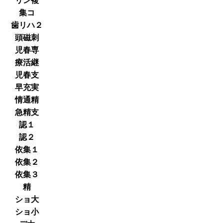
リン複
集コ
歯リハ２
頭磁刺
児春専
療活継
児春支
早充実
情通精
急精支
認１
認２
依集１
依集２
依集３
精
ショ大
ショ小