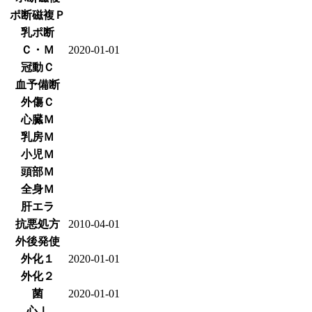
ポ断磁複Ｐ
乳ポ断
Ｃ・Ｍ
2020-01-01
冠動Ｃ
血予備断
外傷Ｃ
心臓Ｍ
乳房Ｍ
小児Ｍ
頭部Ｍ
全身Ｍ
肝エラ
抗悪処方
2010-04-01
外後発使
外化１
2020-01-01
外化２
菌
2020-01-01
心Ⅰ