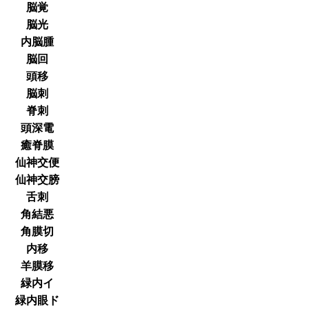
脳覚
脳光
内脳腫
脳回
頭移
脳刺
脊刺
頭深電
癒脊膜
仙神交便
仙神交膀
舌刺
角結悪
角膜切
内移
羊膜移
緑内イ
緑内眼ド