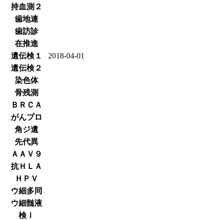
持血測２
歯地連
歯訪診
在推進
遺伝検１
2018-04-01
遺伝検２
染色体
骨残測
ＢＲＣＡ
がんプロ
角ジ遺
先代異
ＡＡＶ９
抗ＨＬＡ
ＨＰＶ
ウ細多同
ウ細髄液
検Ⅰ