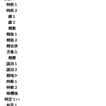
特疾１
特疾２
緩１
緩２
精救
精急１
精急２
精合併
児春入
精療
認治１
認治２
精地ケ
特般１
特般２
移機強
特定リハ
短手１