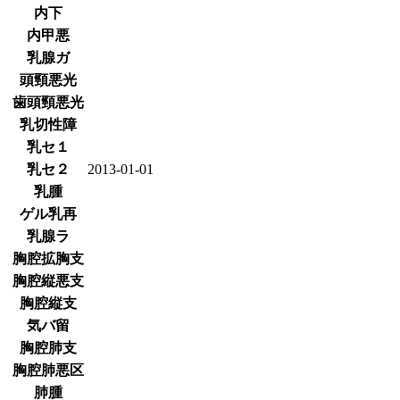
内下
内甲悪
乳腺ガ
頭頸悪光
歯頭頸悪光
乳切性障
乳セ１
乳セ２
2013-01-01
乳腫
ゲル乳再
乳腺ラ
胸腔拡胸支
胸腔縦悪支
胸腔縦支
気バ留
胸腔肺支
胸腔肺悪区
肺腫