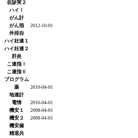
在診実２
ハイⅠ
がん計
がん指
2012-10-01
外排自
ハイ妊連１
ハイ妊連２
肝炎
こ連指Ⅰ
こ連指Ⅱ
プログラム
薬
2010-04-01
地連計
電情
2016-04-01
機安１
2008-04-01
機安２
2008-04-01
機安歯
精退共