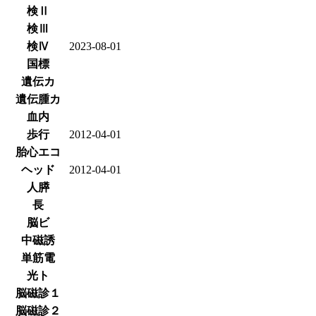
検Ⅱ
検Ⅲ
検Ⅳ
2023-08-01
国標
遺伝カ
遺伝腫カ
血内
歩行
2012-04-01
胎心エコ
ヘッド
2012-04-01
人膵
長
脳ビ
中磁誘
単筋電
光ト
脳磁診１
脳磁診２