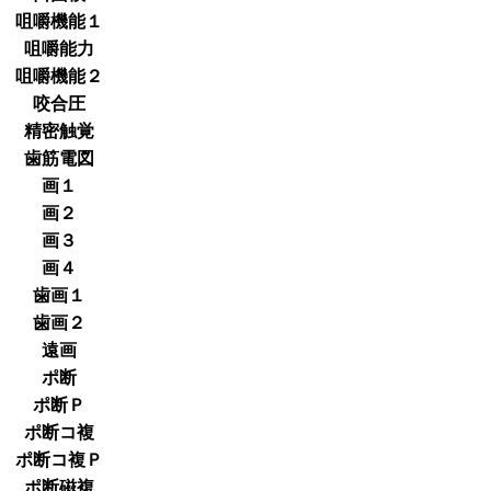
咀嚼機能１
咀嚼能力
咀嚼機能２
咬合圧
精密触覚
歯筋電図
画１
画２
画３
画４
歯画１
歯画２
遠画
ポ断
ポ断Ｐ
ポ断コ複
ポ断コ複Ｐ
ポ断磁複