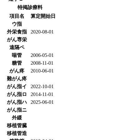
特掲診療料
項目名
算定開始日
ウ指
外栄食指
2020-08-01
がん専栄
遠隔ペ
喘管
2006-05-01
糖管
2008-11-01
がん疼
2010-06-01
難がん疼
がん指イ
2022-10-01
がん指ロ
2014-11-01
がん指ハ
2025-06-01
がん指ニ
外緩
移植管臓
移植管造