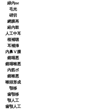
緑内ne
毛光
硝切
網膜再
経内鼓
人工中耳
植補聴
耳補挿
内鼻Ⅴ腫
鏡咽悪
鏡咽喉悪
内筋ボ
鏡喉悪
喉頭形成
顎移
歯顎移
顎人工
歯顎人工