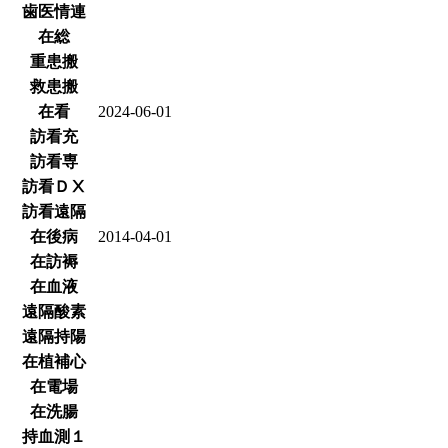
歯医情連
在総
重患搬
救患搬
在看
2024-06-01
訪看充
訪看専
訪看ＤⅩ
訪看遠隔
在後病
2014-04-01
在訪褥
在血液
遠隔酸素
遠隔持陽
在植補心
在電場
在洗腸
持血測１