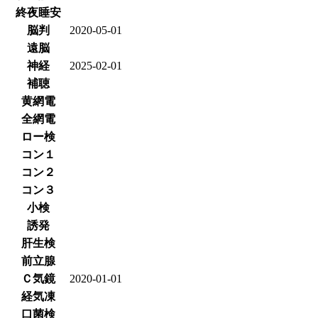
終夜睡安
脳判
2020-05-01
遠脳
神経
2025-02-01
補聴
黄網電
全網電
ロー検
コン１
コン２
コン３
小検
誘発
肝生検
前立腺
Ｃ気鏡
2020-01-01
経気凍
口菌検