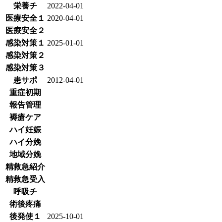
栄養チ
2022-04-01
医療安全１
2020-04-01
医療安全２
感染対策１
2025-01-01
感染対策２
感染対策３
患サポ
2012-04-01
重症初期
報告管理
褥瘡ケア
ハイ妊娠
ハイ分娩
地域分娩
精救急紹介
精救急受入
呼吸チ
術後疼痛
後発使１
2025-10-01