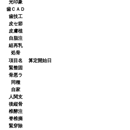
光印象
歯ＣＡＤ
歯技工
皮セ節
皮膚植
自脂注
組再乳
処骨
項目名
算定開始日
緊整固
骨悪ラ
同種
自家
人関支
後縦骨
椎酵注
脊椎摘
緊穿除