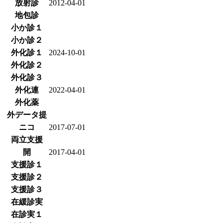
放射診
2012-04-01
地包診
小か診１
小か診２
外化診１
2024-10-01
外化診２
外化診３
外化連
2022-04-01
外化薬
外データ提
ニコ
2017-07-01
両立支援
開
2017-04-01
支援診１
支援診２
支援診３
在緩診実
在診実１