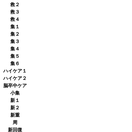
救２
救３
救４
集１
集２
集３
集４
集５
集６
ハイケア１
ハイケア２
脳卒中ケア
小集
新１
新２
新重
周
新回復