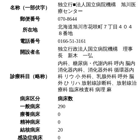
独立行■法人国立病院機構 旭川医
名称（一部伏字）
療センター
郵便番号
070-8644
北海道旭川市花咲町７丁目４０４
所在地
８番地
電話番号
0166-51-3161
独立行政法人国立病院機構 理事
開設者名
長 新木 一弘
内科、糖尿病・代謝内科 呼内 脳内
消化器内科、消化器外科 循環器内
診療科目（略称）
科 リウ 小 外科、乳腺外科 呼外 脳
外 ひ リハ 放射線診断科、放射線治
療科 臨床検査科 病理 麻
病床区分
病床数
一般病床
290
療養病床
0
精神病床
0
結核病床
20
感染症病床
0