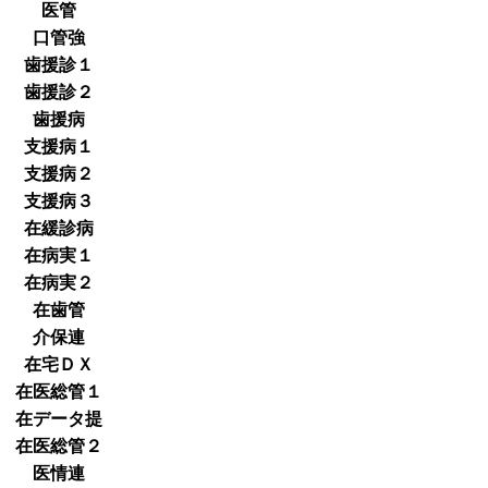
医管
口管強
歯援診１
歯援診２
歯援病
支援病１
支援病２
支援病３
在緩診病
在病実１
在病実２
在歯管
介保連
在宅ＤＸ
在医総管１
在データ提
在医総管２
医情連