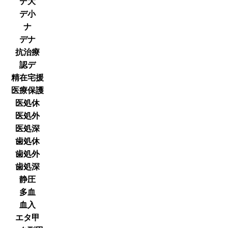
デ大
デ小
ナ
デナ
抗治療
認デ
精在宅援
医療保護
医処休
医処外
医処深
歯処休
歯処外
歯処深
静圧
多血
血入
エタ甲