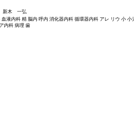
 新木 一弘
液内科 精 脳内 呼内 消化器内科 循環器内科 アレ リウ 小 小児神
ア内科 病理 歯