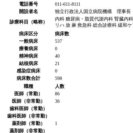
電話番号
011-611-8111
開設者名
独立行政法人国立病院機構 理事長
内科 糖尿病・脂質代謝内科 腎臓内科 血
診療科目（略称）
リハ 放 麻 救急科 総合診療科 緩和ケ
病床区分
病床数
一般病床
537
療養病床
0
精神病床
40
結核病床
21
感染症病床
0
病床数合計
598
職種
人数
医師（常勤）
86
医師（非常勤）
36
歯科医師（常勤）
歯科医師（非常勤）
薬剤師（常勤）
1
薬剤師（非常勤）