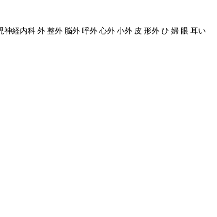
経内科 外 整外 脳外 呼外 心外 小外 皮 形外 ひ 婦 眼 耳い