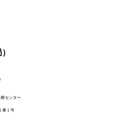
局）
）
医療センター
１番１号