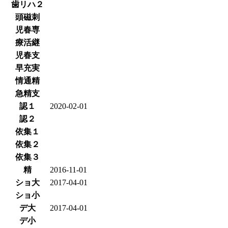
歯リハ２
頭磁刺
児春専
療活継
児春支
早充実
情通精
急精支
認１
2020-02-01
認２
依集１
依集２
依集３
精
2016-11-01
ショ大
2017-04-01
ショ小
デ大
2017-04-01
デ小