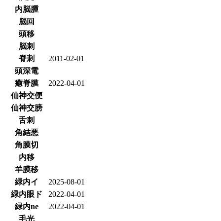
内脳腫
脳回
頭移
脳刺
脊刺
2011-02-01
頭深電
癒脊膜
2022-04-01
仙神交便
仙神交膀
舌刺
角結悪
角膜切
内移
羊膜移
緑内イ
2025-08-01
緑内眼ド
2022-04-01
緑内ne
2022-04-01
毛光