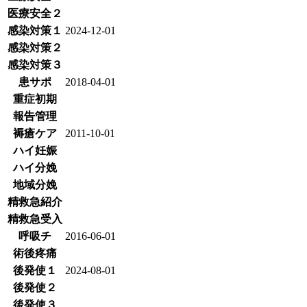
医療安全２
感染対策１
2024-12-01
感染対策２
感染対策３
患サポ
2018-04-01
重症初期
報告管理
褥瘡ケア
2011-10-01
ハイ妊娠
ハイ分娩
地域分娩
精救急紹介
精救急受入
呼吸チ
2016-06-01
術後疼痛
後発使１
2024-08-01
後発使２
後発使３