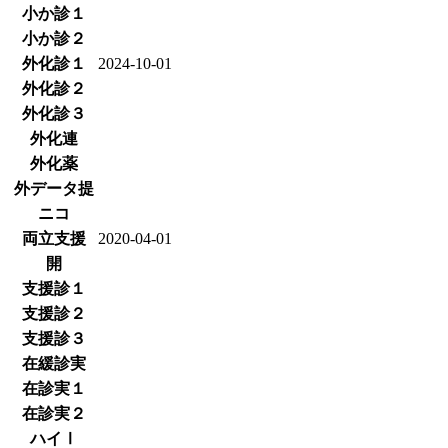
小か診１
小か診２
外化診１
2024-10-01
外化診２
外化診３
外化連
外化薬
外データ提
ニコ
両立支援
2020-04-01
開
支援診１
支援診２
支援診３
在緩診実
在診実１
在診実２
ハイⅠ