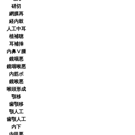
硝切
網膜再
経内鼓
人工中耳
植補聴
耳補挿
内鼻Ⅴ腫
鏡咽悪
鏡咽喉悪
内筋ボ
鏡喉悪
喉頭形成
顎移
歯顎移
顎人工
歯顎人工
内下
内甲悪