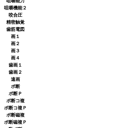
咀嚼能力
咀嚼機能２
咬合圧
精密触覚
歯筋電図
画１
画２
画３
画４
歯画１
歯画２
遠画
ポ断
ポ断Ｐ
ポ断コ複
ポ断コ複Ｐ
ポ断磁複
ポ断磁複Ｐ