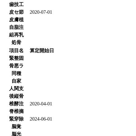
歯技工
皮セ節
2020-07-01
皮膚植
自脂注
組再乳
処骨
項目名
算定開始日
緊整固
骨悪ラ
同種
自家
人関支
後縦骨
椎酵注
2020-04-01
脊椎摘
緊穿除
2024-06-01
脳覚
脳光