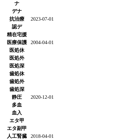
ナ
デナ
抗治療
2023-07-01
認デ
精在宅援
医療保護
2004-04-01
医処休
医処外
医処深
歯処休
歯処外
歯処深
静圧
2020-12-01
多血
血入
エタ甲
エタ副甲
人工腎臓
2018-04-01