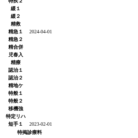
特疾２
緩１
緩２
精救
精急１
2024-04-01
精急２
精合併
児春入
精療
認治１
認治２
精地ケ
特般１
特般２
移機強
特定リハ
短手１
2023-02-01
特掲診療料