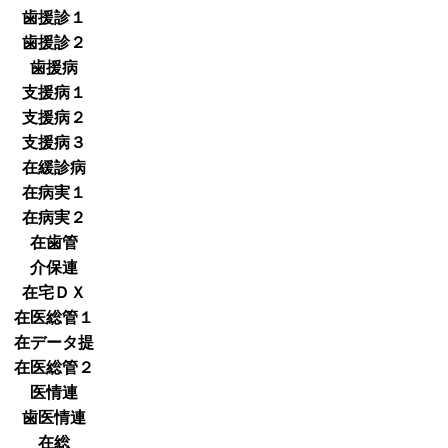
歯援診１
歯援診２
歯援病
支援病１
支援病２
支援病３
在緩診病
在病実１
在病実２
在歯管
介保連
在宅ＤＸ
在医総管１
在データ提
在医総管２
医情連
歯医情連
在総