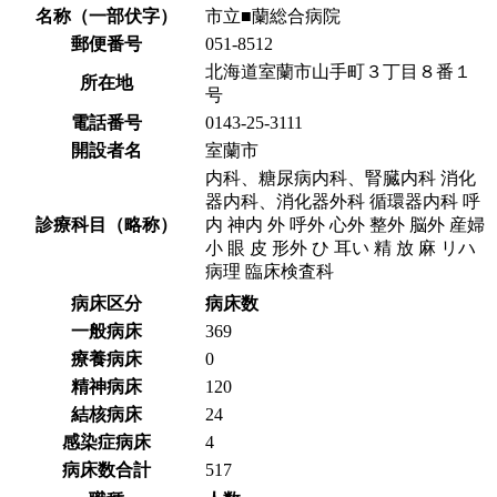
名称（一部伏字）
市立■蘭総合病院
郵便番号
051-8512
北海道室蘭市山手町３丁目８番１
所在地
号
電話番号
0143-25-3111
開設者名
室蘭市
内科、糖尿病内科、腎臓内科 消化
器内科、消化器外科 循環器内科 呼
診療科目（略称）
内 神内 外 呼外 心外 整外 脳外 産婦
小 眼 皮 形外 ひ 耳い 精 放 麻 リハ
病理 臨床検査科
病床区分
病床数
一般病床
369
療養病床
0
精神病床
120
結核病床
24
感染症病床
4
病床数合計
517