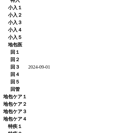
特入
小入１
小入２
小入３
小入４
小入５
地包医
回１
回２
回３
2024-09-01
回４
回５
回管
地包ケア１
地包ケア２
地包ケア３
地包ケア４
特疾１