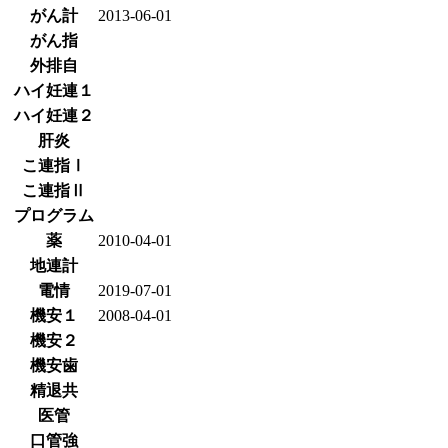
がん計
2013-06-01
がん指
外排自
ハイ妊連１
ハイ妊連２
肝炎
こ連指Ⅰ
こ連指Ⅱ
プログラム
薬
2010-04-01
地連計
電情
2019-07-01
機安１
2008-04-01
機安２
機安歯
精退共
医管
口管強