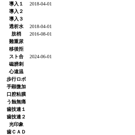
導入１
2018-04-01
導入２
導入３
透析水
2018-04-01
肢梢
2016-08-01
難重尿
移後拒
スト合
2024-06-01
磁膀刺
心遠温
歩行ロボ
手顕微加
口腔粘膜
う蝕無痛
歯技連１
歯技連２
光印象
歯ＣＡＤ