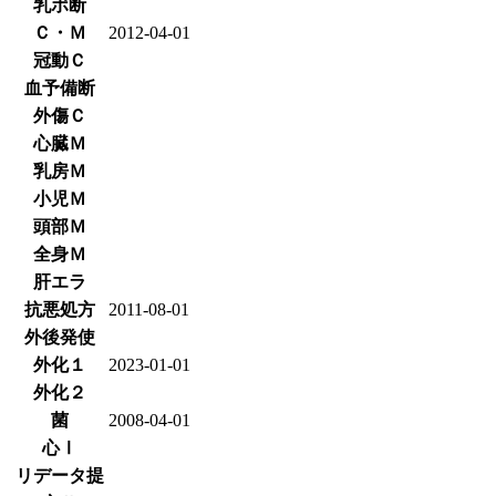
乳ポ断
Ｃ・Ｍ
2012-04-01
冠動Ｃ
血予備断
外傷Ｃ
心臓Ｍ
乳房Ｍ
小児Ｍ
頭部Ｍ
全身Ｍ
肝エラ
抗悪処方
2011-08-01
外後発使
外化１
2023-01-01
外化２
菌
2008-04-01
心Ⅰ
リデータ提