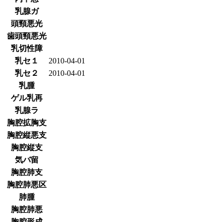
乳腺ガ
頭頸悪光
歯頭頸悪光
乳切性障
乳セ１
2010-04-01
乳セ２
2010-04-01
乳腫
ゲル乳再
乳腺ラ
胸腔拡胸支
胸腔縦悪支
胸腔縦支
気バ留
胸腔肺支
胸腔肺悪区
肺腫
胸腔肺悪
胸腔形成