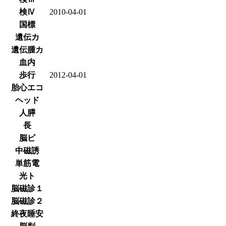
検Ⅳ
2010-04-01
国標
遺伝カ
遺伝腫カ
血内
歩行
2012-04-01
胎心エコ
ヘッド
人膵
長
脳ビ
中磁誘
単筋電
光ト
脳磁診１
脳磁診２
終夜睡安