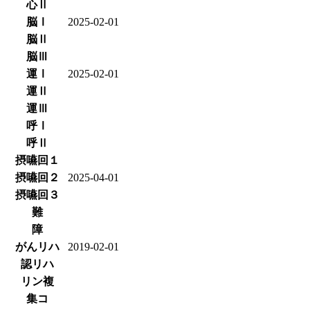
心Ⅱ
脳Ⅰ
2025-02-01
脳Ⅱ
脳Ⅲ
運Ⅰ
2025-02-01
運Ⅱ
運Ⅲ
呼Ⅰ
呼Ⅱ
摂嚥回１
摂嚥回２
2025-04-01
摂嚥回３
難
障
がんリハ
2019-02-01
認リハ
リン複
集コ