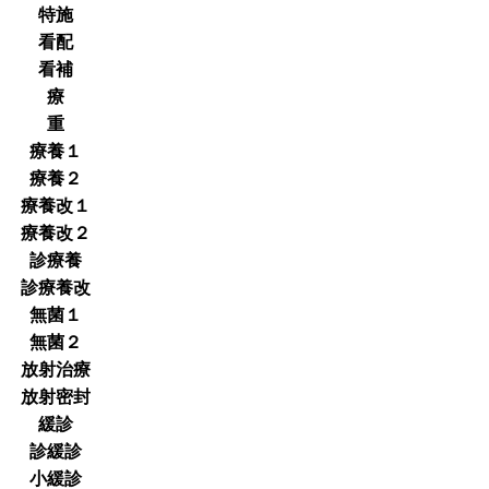
特施
看配
看補
療
重
療養１
療養２
療養改１
療養改２
診療養
診療養改
無菌１
無菌２
放射治療
放射密封
緩診
診緩診
小緩診