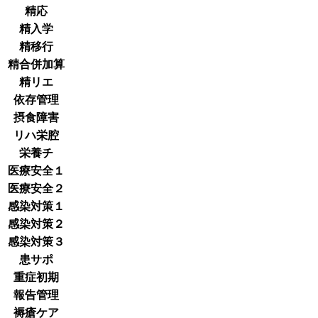
精応
精入学
精移行
精合併加算
精リエ
依存管理
摂食障害
リハ栄腔
栄養チ
医療安全１
医療安全２
感染対策１
感染対策２
感染対策３
患サポ
重症初期
報告管理
褥瘡ケア