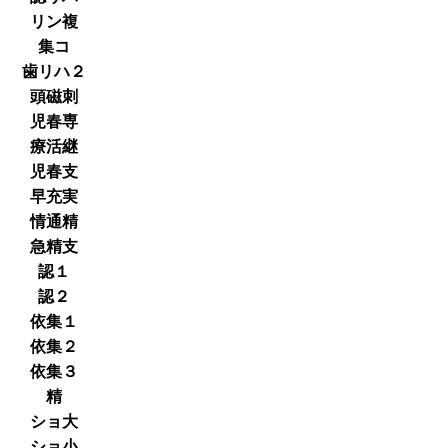
リン複
集コ
歯リハ２
頭磁刺
児春専
療活継
児春支
早充実
情通精
急精支
認１
認２
依集１
依集２
依集３
精
ショ大
ショ小