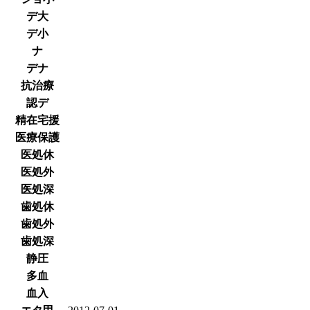
デ大
デ小
ナ
デナ
抗治療
認デ
精在宅援
医療保護
医処休
医処外
医処深
歯処休
歯処外
歯処深
静圧
多血
血入