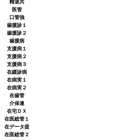
精退共
医管
口管強
歯援診１
歯援診２
歯援病
支援病１
支援病２
支援病３
在緩診病
在病実１
在病実２
在歯管
介保連
在宅ＤＸ
在医総管１
在データ提
在医総管２