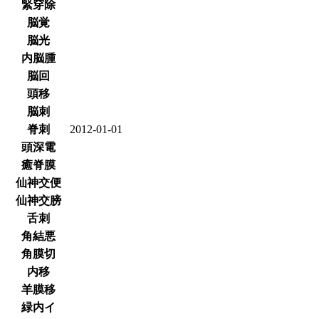
緊穿除
脳覚
脳光
内脳腫
脳回
頭移
脳刺
脊刺
2012-01-01
頭深電
癒脊膜
仙神交便
仙神交膀
舌刺
角結悪
角膜切
内移
羊膜移
緑内イ