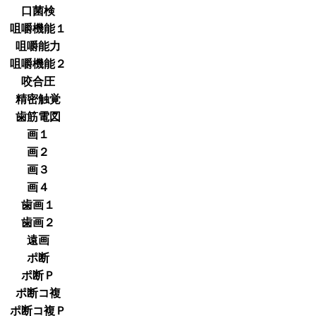
口菌検
咀嚼機能１
咀嚼能力
咀嚼機能２
咬合圧
精密触覚
歯筋電図
画１
画２
画３
画４
歯画１
歯画２
遠画
ポ断
ポ断Ｐ
ポ断コ複
ポ断コ複Ｐ