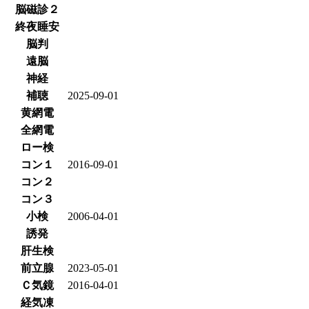
脳磁診２
終夜睡安
脳判
遠脳
神経
補聴
2025-09-01
黄網電
全網電
ロー検
コン１
2016-09-01
コン２
コン３
小検
2006-04-01
誘発
肝生検
前立腺
2023-05-01
Ｃ気鏡
2016-04-01
経気凍