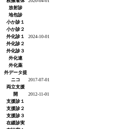
救搬看体
2020-04-01
放射診
地包診
小か診１
小か診２
外化診１
2024-10-01
外化診２
外化診３
外化連
外化薬
外データ提
ニコ
2017-07-01
両立支援
開
2012-11-01
支援診１
支援診２
支援診３
在緩診実