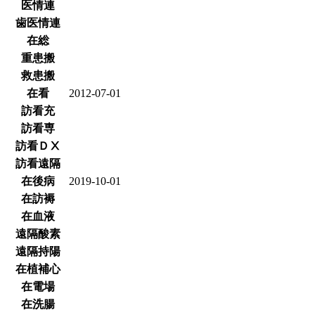
医情連
歯医情連
在総
重患搬
救患搬
在看
2012-07-01
訪看充
訪看専
訪看ＤⅩ
訪看遠隔
在後病
2019-10-01
在訪褥
在血液
遠隔酸素
遠隔持陽
在植補心
在電場
在洗腸