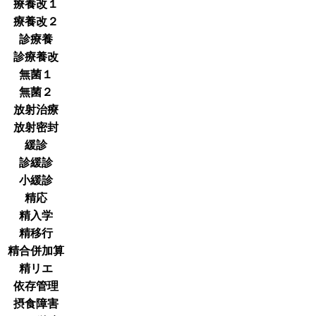
療養改１
療養改２
診療養
診療養改
無菌１
無菌２
放射治療
放射密封
緩診
診緩診
小緩診
精応
精入学
精移行
精合併加算
精リエ
依存管理
摂食障害