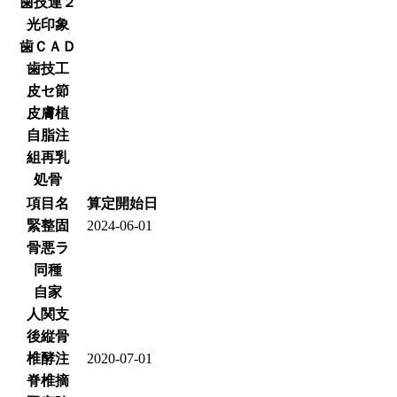
歯技連２
光印象
歯ＣＡＤ
歯技工
皮セ節
皮膚植
自脂注
組再乳
処骨
項目名
算定開始日
緊整固
2024-06-01
骨悪ラ
同種
自家
人関支
後縦骨
椎酵注
2020-07-01
脊椎摘