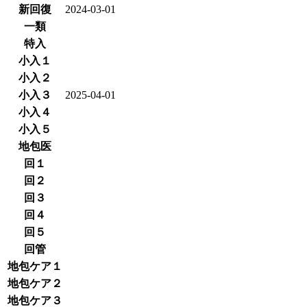
新回復
2024-03-01
一類
特入
小入１
小入２
小入３
2025-04-01
小入４
小入５
地包医
回１
回２
回３
回４
回５
回管
地包ケア１
地包ケア２
地包ケア３