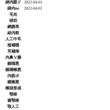
緑内眼ド
2022-04-01
緑内ne
2022-04-01
毛光
硝切
網膜再
経内鼓
人工中耳
植補聴
耳補挿
内鼻Ⅴ腫
鏡咽悪
鏡咽喉悪
内筋ボ
鏡喉悪
喉頭形成
顎移
歯顎移
顎人工