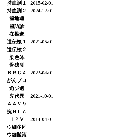
持血測１
2015-02-01
持血測２
2024-12-01
歯地連
歯訪診
在推進
遺伝検１
2021-05-01
遺伝検２
染色体
骨残測
ＢＲＣＡ
2022-04-01
がんプロ
角ジ遺
先代異
2021-10-01
ＡＡＶ９
抗ＨＬＡ
ＨＰＶ
2014-04-01
ウ細多同
ウ細髄液