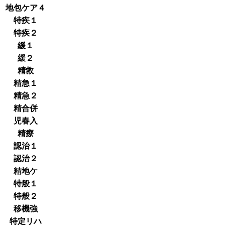
地包ケア４
特疾１
特疾２
緩１
緩２
精救
精急１
精急２
精合併
児春入
精療
認治１
認治２
精地ケ
特般１
特般２
移機強
特定リハ