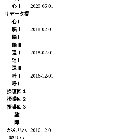
心Ⅰ
2020-06-01
リデータ提
心Ⅱ
脳Ⅰ
2018-02-01
脳Ⅱ
脳Ⅲ
運Ⅰ
2018-02-01
運Ⅱ
運Ⅲ
呼Ⅰ
2016-12-01
呼Ⅱ
摂嚥回１
摂嚥回２
摂嚥回３
難
障
がんリハ
2016-12-01
認リハ