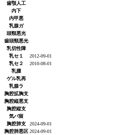
歯顎人工
内下
内甲悪
乳腺ガ
頭頸悪光
歯頭頸悪光
乳切性障
乳セ１
2012-09-01
乳セ２
2010-08-01
乳腫
ゲル乳再
乳腺ラ
胸腔拡胸支
胸腔縦悪支
胸腔縦支
気バ留
胸腔肺支
2024-09-01
胸腔肺悪区
2024-09-01