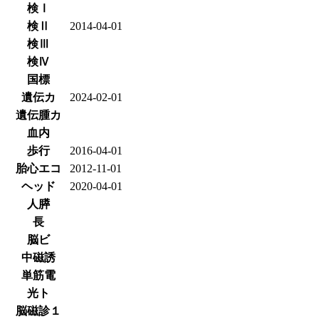
検Ⅰ
検Ⅱ
2014-04-01
検Ⅲ
検Ⅳ
国標
遺伝カ
2024-02-01
遺伝腫カ
血内
歩行
2016-04-01
胎心エコ
2012-11-01
ヘッド
2020-04-01
人膵
長
脳ビ
中磁誘
単筋電
光ト
脳磁診１