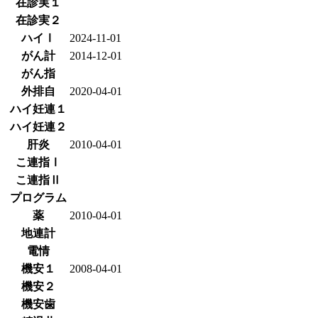
在診実１
在診実２
ハイⅠ
2024-11-01
がん計
2014-12-01
がん指
外排自
2020-04-01
ハイ妊連１
ハイ妊連２
肝炎
2010-04-01
こ連指Ⅰ
こ連指Ⅱ
プログラム
薬
2010-04-01
地連計
電情
機安１
2008-04-01
機安２
機安歯