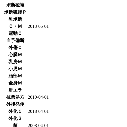
ポ断磁複
ポ断磁複Ｐ
乳ポ断
Ｃ・Ｍ
2013-05-01
冠動Ｃ
血予備断
外傷Ｃ
心臓Ｍ
乳房Ｍ
小児Ｍ
頭部Ｍ
全身Ｍ
肝エラ
抗悪処方
2010-04-01
外後発使
外化１
2018-04-01
外化２
菌
2008-04-01