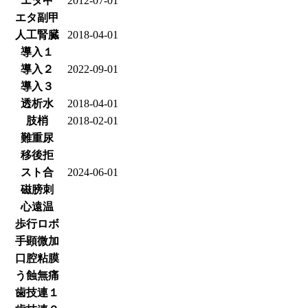
エタ甲
2012-07-01
エタ副甲
人工腎臓
2018-04-01
導入１
導入２
2022-09-01
導入３
透析水
2018-04-01
肢梢
2018-02-01
難重尿
移後拒
スト合
2024-06-01
磁膀刺
心遠温
歩行ロボ
手顕微加
口腔粘膜
う蝕無痛
歯技連１