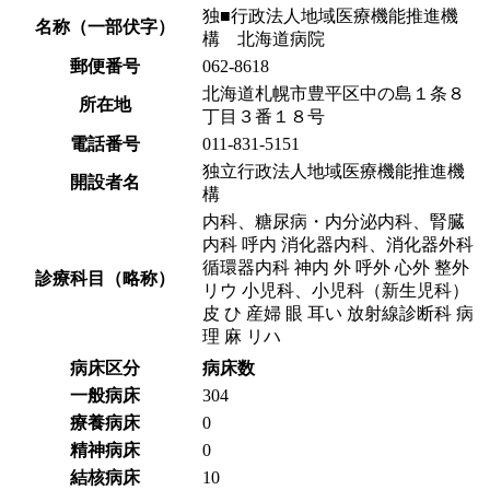
独■行政法人地域医療機能推進機
名称（一部伏字）
構 北海道病院
郵便番号
062-8618
北海道札幌市豊平区中の島１条８
所在地
丁目３番１８号
電話番号
011-831-5151
独立行政法人地域医療機能推進機
開設者名
構
内科、糖尿病・内分泌内科、腎臓
内科 呼内 消化器内科、消化器外科
循環器内科 神内 外 呼外 心外 整外
診療科目（略称）
リウ 小児科、小児科（新生児科）
皮 ひ 産婦 眼 耳い 放射線診断科 病
理 麻 リハ
病床区分
病床数
一般病床
304
療養病床
0
精神病床
0
結核病床
10