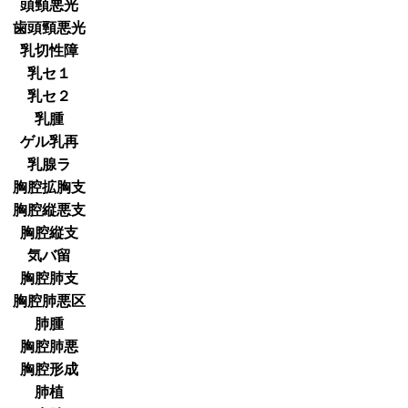
頭頸悪光
歯頭頸悪光
乳切性障
乳セ１
乳セ２
乳腫
ゲル乳再
乳腺ラ
胸腔拡胸支
胸腔縦悪支
胸腔縦支
気バ留
胸腔肺支
胸腔肺悪区
肺腫
胸腔肺悪
胸腔形成
肺植