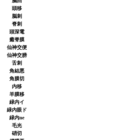
脳回
頭移
脳刺
脊刺
頭深電
癒脊膜
仙神交便
仙神交膀
舌刺
角結悪
角膜切
内移
羊膜移
緑内イ
緑内眼ド
緑内ne
毛光
硝切