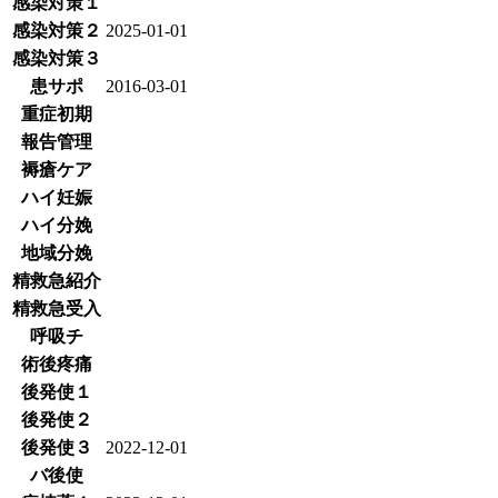
感染対策１
感染対策２
2025-01-01
感染対策３
患サポ
2016-03-01
重症初期
報告管理
褥瘡ケア
ハイ妊娠
ハイ分娩
地域分娩
精救急紹介
精救急受入
呼吸チ
術後疼痛
後発使１
後発使２
後発使３
2022-12-01
バ後使