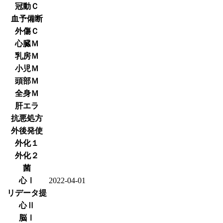
冠動Ｃ
血予備断
外傷Ｃ
心臓Ｍ
乳房Ｍ
小児Ｍ
頭部Ｍ
全身Ｍ
肝エラ
抗悪処方
外後発使
外化１
外化２
菌
心Ⅰ
2022-04-01
リデータ提
心Ⅱ
脳Ⅰ