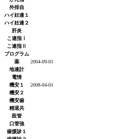
外排自
ハイ妊連１
ハイ妊連２
肝炎
こ連指Ⅰ
こ連指Ⅱ
プログラム
薬
2004-09-01
地連計
電情
機安１
2008-04-01
機安２
機安歯
精退共
医管
口管強
歯援診１