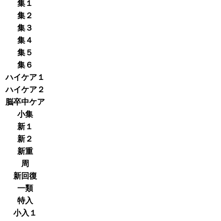
集１
集２
集３
集４
集５
集６
ハイケア１
ハイケア２
脳卒中ケア
小集
新１
新２
新重
周
新回復
一類
特入
小入１