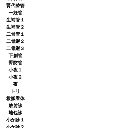
腎代替管
一妊管
生補管１
生補管２
二骨管１
二骨継２
二骨継３
下創管
腎防管
小夜１
小夜２
夜
トリ
救搬看体
放射診
地包診
小か診１
小か診２