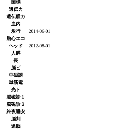
国標
遺伝カ
遺伝腫カ
血内
歩行
2014-06-01
胎心エコ
ヘッド
2012-08-01
人膵
長
脳ビ
中磁誘
単筋電
光ト
脳磁診１
脳磁診２
終夜睡安
脳判
遠脳