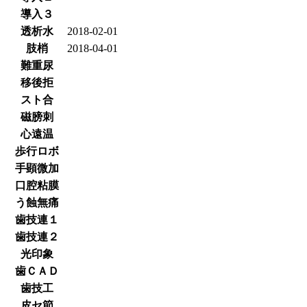
導入３
透析水
2018-02-01
肢梢
2018-04-01
難重尿
移後拒
スト合
磁膀刺
心遠温
歩行ロボ
手顕微加
口腔粘膜
う蝕無痛
歯技連１
歯技連２
光印象
歯ＣＡＤ
歯技工
皮セ節