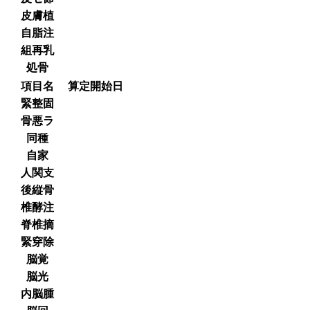
皮膚植
自脂注
組再乳
処骨
項目名
算定開始日
緊整固
骨悪ラ
同種
自家
人関支
後縦骨
椎酵注
脊椎摘
緊穿除
脳覚
脳光
内脳腫