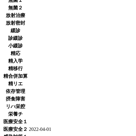
無菌１
無菌２
放射治療
放射密封
緩診
診緩診
小緩診
精応
精入学
精移行
精合併加算
精リエ
依存管理
摂食障害
リハ栄腔
栄養チ
医療安全１
医療安全２
2022-04-01