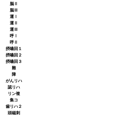
脳Ⅱ
脳Ⅲ
運Ⅰ
運Ⅱ
運Ⅲ
呼Ⅰ
呼Ⅱ
摂嚥回１
摂嚥回２
摂嚥回３
難
障
がんリハ
認リハ
リン複
集コ
歯リハ２
頭磁刺