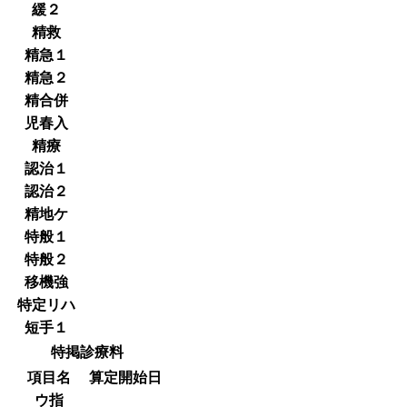
緩２
精救
精急１
精急２
精合併
児春入
精療
認治１
認治２
精地ケ
特般１
特般２
移機強
特定リハ
短手１
特掲診療料
項目名
算定開始日
ウ指