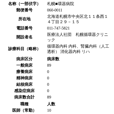
名称（一部伏字）
札幌■環器病院
郵便番号
060-0011
北海道札幌市中央区北１１条西１
所在地
４丁目２９－１５
電話番号
011-747-5821
医療法人社団 札幌循環器クリニ
開設者名
ック
循環器内科 内科、腎臓内科（人工
診療科目（略称）
透析） 消化器内科 リハ
病床区分
病床数
一般病床
89
療養病床
0
精神病床
0
結核病床
0
感染症病床
0
病床数合計
89
職種
人数
医師（常勤）
10