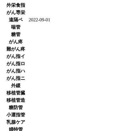
外栄食指
がん専栄
遠隔ペ
2022-09-01
喘管
糖管
がん疼
難がん疼
がん指イ
がん指ロ
がん指ハ
がん指ニ
外緩
移植管臓
移植管造
糖防管
小運指管
乳腺ケア
婦特管