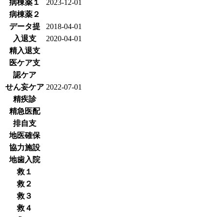
病棟薬１
2023-12-01
病棟薬２
データ提
2018-04-01
入退支
2020-04-01
精入退支
医ケア支
認ケア
せん妄ケア
2022-07-01
精疾診
精急医配
排自支
地医確保
協力施設
地歯入院
救１
救２
救３
救４