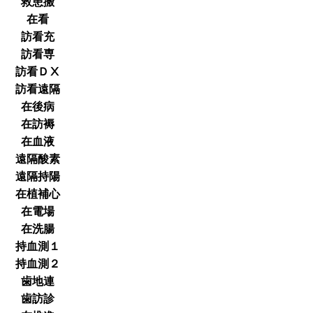
救患搬
在看
訪看充
訪看専
訪看ＤⅩ
訪看遠隔
在後病
在訪褥
在血液
遠隔酸素
遠隔持陽
在植補心
在電場
在洗腸
持血測１
持血測２
歯地連
歯訪診