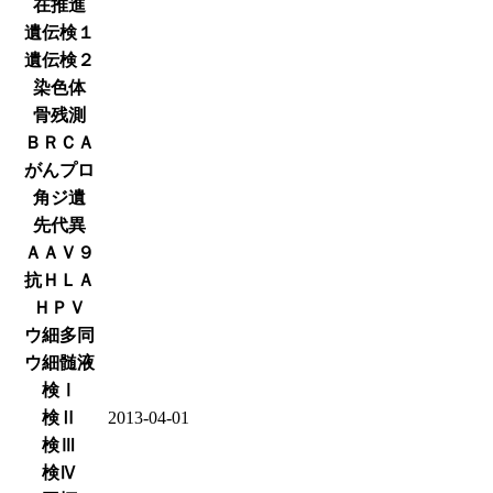
在推進
遺伝検１
遺伝検２
染色体
骨残測
ＢＲＣＡ
がんプロ
角ジ遺
先代異
ＡＡＶ９
抗ＨＬＡ
ＨＰＶ
ウ細多同
ウ細髄液
検Ⅰ
検Ⅱ
2013-04-01
検Ⅲ
検Ⅳ