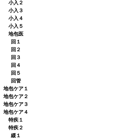
小入２
小入３
小入４
小入５
地包医
回１
回２
回３
回４
回５
回管
地包ケア１
地包ケア２
地包ケア３
地包ケア４
特疾１
特疾２
緩１