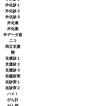
外化診１
外化診２
外化診３
外化連
外化薬
外データ提
ニコ
両立支援
開
支援診１
支援診２
支援診３
在緩診実
在診実１
在診実２
ハイⅠ
がん計
がん指