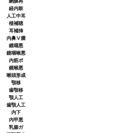
網膜再
経内鼓
人工中耳
植補聴
耳補挿
内鼻Ⅴ腫
鏡咽悪
鏡咽喉悪
内筋ボ
鏡喉悪
喉頭形成
顎移
歯顎移
顎人工
歯顎人工
内下
内甲悪
乳腺ガ