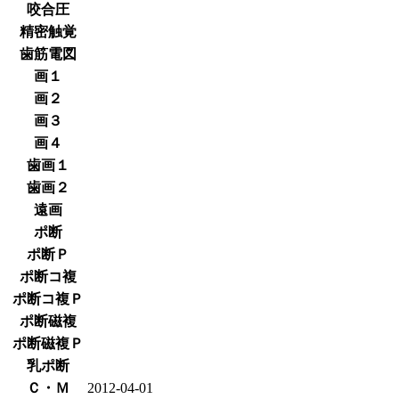
咬合圧
精密触覚
歯筋電図
画１
画２
画３
画４
歯画１
歯画２
遠画
ポ断
ポ断Ｐ
ポ断コ複
ポ断コ複Ｐ
ポ断磁複
ポ断磁複Ｐ
乳ポ断
Ｃ・Ｍ
2012-04-01