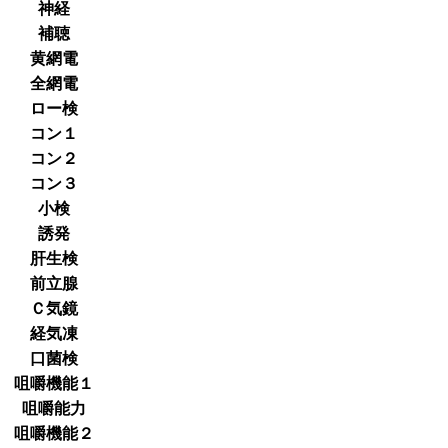
神経
補聴
黄網電
全網電
ロー検
コン１
コン２
コン３
小検
誘発
肝生検
前立腺
Ｃ気鏡
経気凍
口菌検
咀嚼機能１
咀嚼能力
咀嚼機能２