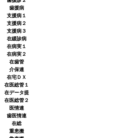
歯援診２
歯援病
支援病１
支援病２
支援病３
在緩診病
在病実１
在病実２
在歯管
介保連
在宅ＤＸ
在医総管１
在データ提
在医総管２
医情連
歯医情連
在総
重患搬