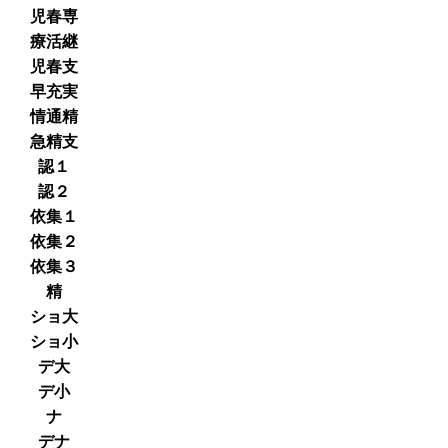
児春専
療活継
児春支
早充実
情通精
急精支
認１
認２
依集１
依集２
依集３
精
ショ大
ショ小
デ大
デ小
ナ
デナ