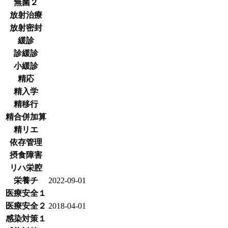
無菌２
放射治療
放射密封
緩診
診緩診
小緩診
精応
精入学
精移行
精合併加算
精リエ
依存管理
摂食障害
リハ栄腔
栄養チ
2022-09-01
医療安全１
医療安全２
2018-04-01
感染対策１