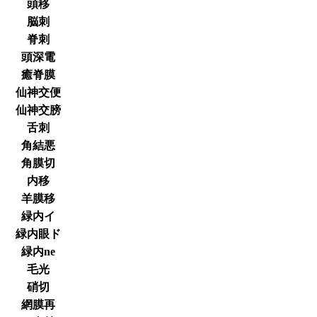
頭移
脳刺
脊刺
頭深電
癒脊膜
仙神交便
仙神交膀
舌刺
角結悪
角膜切
内移
羊膜移
緑内イ
緑内眼ド
緑内ne
毛光
硝切
網膜再