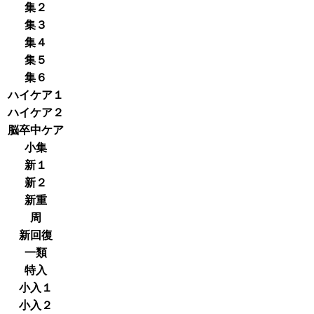
集２
集３
集４
集５
集６
ハイケア１
ハイケア２
脳卒中ケア
小集
新１
新２
新重
周
新回復
一類
特入
小入１
小入２