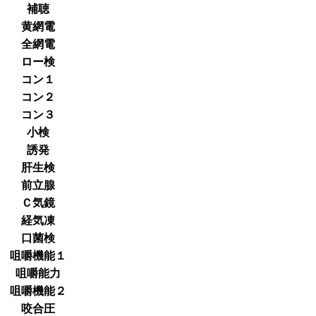
補聴
黄網電
全網電
ロー検
コン１
コン２
コン３
小検
誘発
肝生検
前立腺
Ｃ気鏡
経気凍
口菌検
咀嚼機能１
咀嚼能力
咀嚼機能２
咬合圧