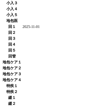
小入３
小入４
小入５
地包医
回１
2025-11-01
回２
回３
回４
回５
回管
地包ケア１
地包ケア２
地包ケア３
地包ケア４
特疾１
特疾２
緩１
緩２