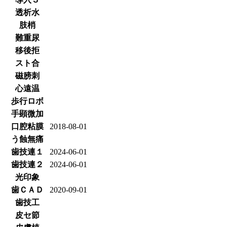
透析水
肢梢
難重尿
移後拒
スト合
磁膀刺
心遠温
歩行ロボ
手顕微加
口腔粘膜
2018-08-01
う蝕無痛
歯技連１
2024-06-01
歯技連２
2024-06-01
光印象
歯ＣＡＤ
2020-09-01
歯技工
皮セ節