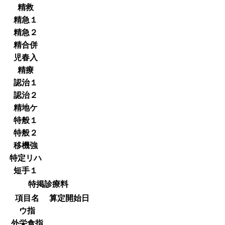
精救
精急１
精急２
精合併
児春入
精療
認治１
認治２
精地ケ
特般１
特般２
移機強
特定リハ
短手１
特掲診療料
項目名
算定開始日
ウ指
外栄食指