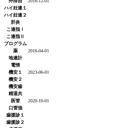
外排自
2016-12-01
ハイ妊連１
ハイ妊連２
肝炎
こ連指Ⅰ
こ連指Ⅱ
プログラム
薬
2016-04-01
地連計
電情
機安１
2023-06-01
機安２
機安歯
精退共
医管
2020-10-01
口管強
歯援診１
歯援診２