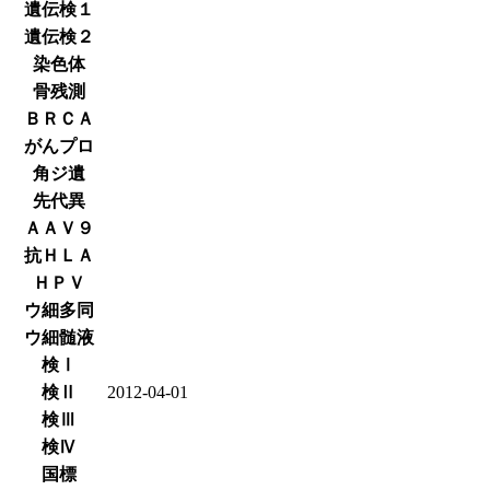
遺伝検１
遺伝検２
染色体
骨残測
ＢＲＣＡ
がんプロ
角ジ遺
先代異
ＡＡＶ９
抗ＨＬＡ
ＨＰＶ
ウ細多同
ウ細髄液
検Ⅰ
検Ⅱ
2012-04-01
検Ⅲ
検Ⅳ
国標