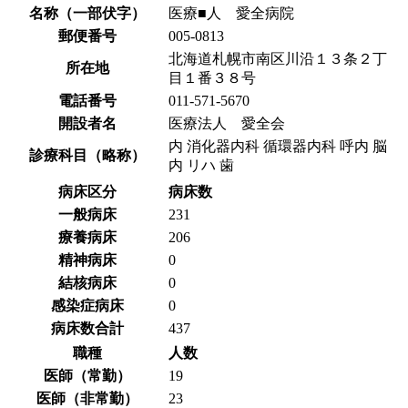
名称（一部伏字）
医療■人 愛全病院
郵便番号
005-0813
北海道札幌市南区川沿１３条２丁
所在地
目１番３８号
電話番号
011-571-5670
開設者名
医療法人 愛全会
内 消化器内科 循環器内科 呼内 脳
診療科目（略称）
内 リハ 歯
病床区分
病床数
一般病床
231
療養病床
206
精神病床
0
結核病床
0
感染症病床
0
病床数合計
437
職種
人数
医師（常勤）
19
医師（非常勤）
23