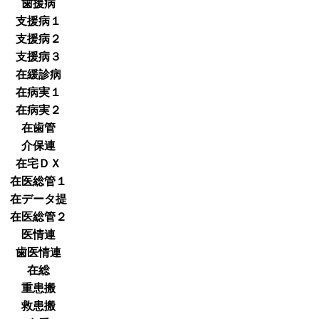
歯援病
支援病１
支援病２
支援病３
在緩診病
在病実１
在病実２
在歯管
介保連
在宅ＤＸ
在医総管１
在データ提
在医総管２
医情連
歯医情連
在総
重患搬
救患搬