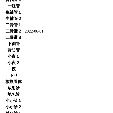
一妊管
生補管１
生補管２
二骨管１
二骨継２
2022-06-01
二骨継３
下創管
腎防管
小夜１
小夜２
夜
トリ
救搬看体
放射診
地包診
小か診１
小か診２