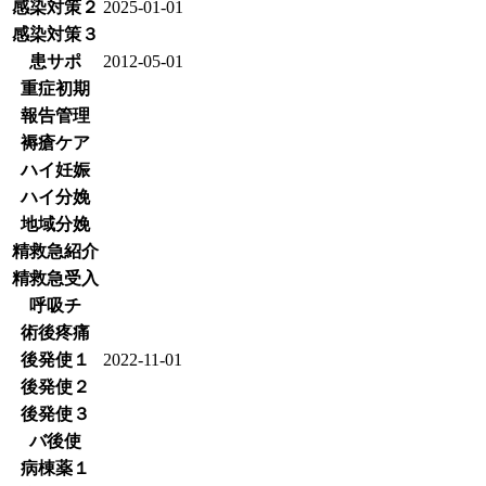
感染対策２
2025-01-01
感染対策３
患サポ
2012-05-01
重症初期
報告管理
褥瘡ケア
ハイ妊娠
ハイ分娩
地域分娩
精救急紹介
精救急受入
呼吸チ
術後疼痛
後発使１
2022-11-01
後発使２
後発使３
バ後使
病棟薬１