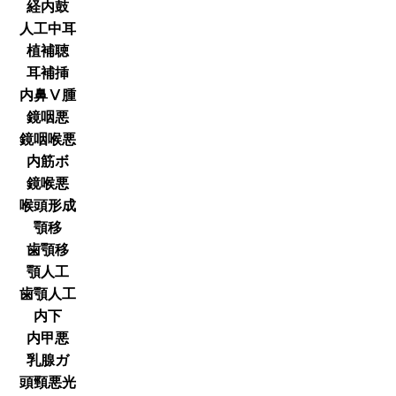
経内鼓
人工中耳
植補聴
耳補挿
内鼻Ⅴ腫
鏡咽悪
鏡咽喉悪
内筋ボ
鏡喉悪
喉頭形成
顎移
歯顎移
顎人工
歯顎人工
内下
内甲悪
乳腺ガ
頭頸悪光