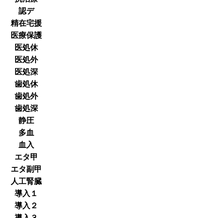
認デ
精在宅援
医療保護
医処休
医処外
医処深
歯処休
歯処外
歯処深
静圧
多血
血入
エタ甲
エタ副甲
人工腎臓
導入１
導入２
導入３