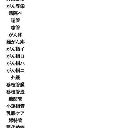
がん専栄
遠隔ペ
喘管
糖管
がん疼
難がん疼
がん指イ
がん指ロ
がん指ハ
がん指ニ
外緩
移植管臓
移植管造
糖防管
小運指管
乳腺ケア
婦特管
腎代替管