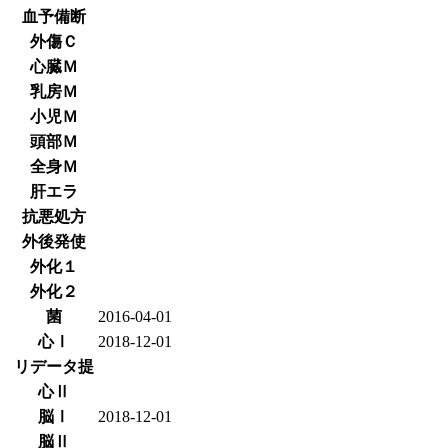
血予備断
外傷Ｃ
心臓Ｍ
乳房Ｍ
小児Ｍ
頭部Ｍ
全身Ｍ
肝エラ
抗悪処方
外後発使
外化１
外化２
菌
2016-04-01
心Ⅰ
2018-12-01
リデータ提
心Ⅱ
脳Ⅰ
2018-12-01
脳Ⅱ