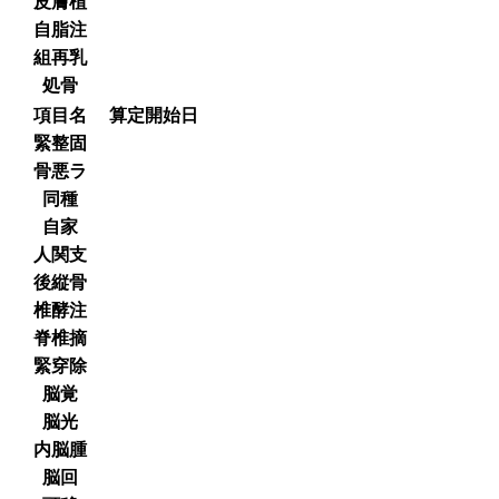
皮膚植
自脂注
組再乳
処骨
項目名
算定開始日
緊整固
骨悪ラ
同種
自家
人関支
後縦骨
椎酵注
脊椎摘
緊穿除
脳覚
脳光
内脳腫
脳回