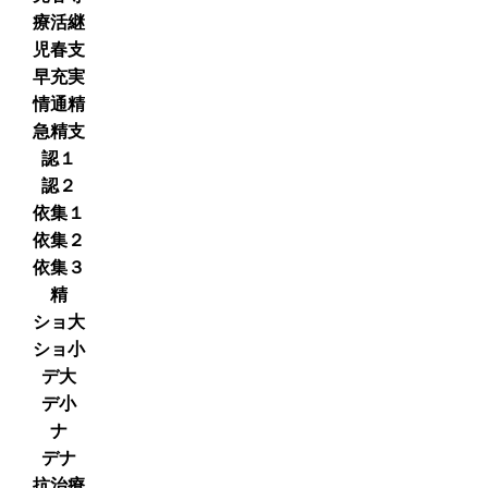
療活継
児春支
早充実
情通精
急精支
認１
認２
依集１
依集２
依集３
精
ショ大
ショ小
デ大
デ小
ナ
デナ
抗治療