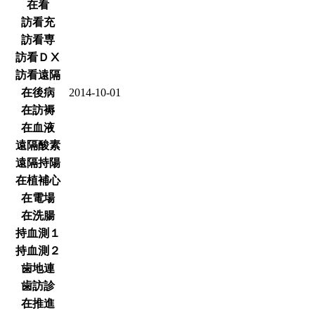
在看
訪看充
訪看専
訪看ＤⅩ
訪看遠隔
在後病
2014-10-01
在訪褥
在血液
遠隔酸素
遠隔持陽
在植補心
在電場
在洗腸
持血測１
持血測２
歯地連
歯訪診
在推進