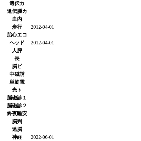
遺伝カ
遺伝腫カ
血内
歩行
2012-04-01
胎心エコ
ヘッド
2012-04-01
人膵
長
脳ビ
中磁誘
単筋電
光ト
脳磁診１
脳磁診２
終夜睡安
脳判
遠脳
神経
2022-06-01