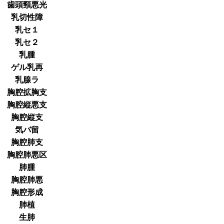
歯頭頸悪光
乳切性障
乳セ１
乳セ２
乳腫
ゲル乳再
乳腺ラ
胸腔拡胸支
胸腔縦悪支
胸腔縦支
気バ留
胸腔肺支
胸腔肺悪区
肺腫
胸腔肺悪
胸腔形成
肺植
生肺