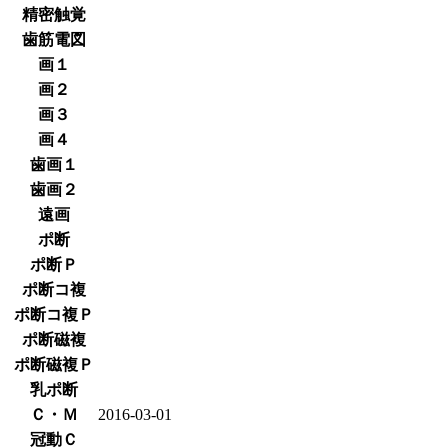
精密触覚
歯筋電図
画１
画２
画３
画４
歯画１
歯画２
遠画
ポ断
ポ断Ｐ
ポ断コ複
ポ断コ複Ｐ
ポ断磁複
ポ断磁複Ｐ
乳ポ断
Ｃ・Ｍ
2016-03-01
冠動Ｃ