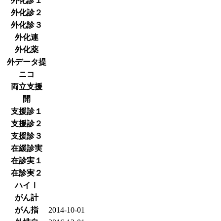
外化診１
外化診２
外化診３
外化連
外化薬
外データ提
ニコ
両立支援
開
支援診１
支援診２
支援診３
在緩診実
在診実１
在診実２
ハイⅠ
がん計
がん指
2014-10-01