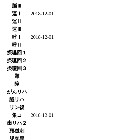
脳Ⅲ
運Ⅰ
2018-12-01
運Ⅱ
運Ⅲ
呼Ⅰ
2018-12-01
呼Ⅱ
摂嚥回１
摂嚥回２
摂嚥回３
難
障
がんリハ
認リハ
リン複
集コ
2018-12-01
歯リハ２
頭磁刺
児春専