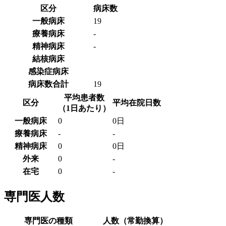
区分
病床数
一般病床
19
療養病床
-
精神病床
-
結核病床
感染症病床
病床数合計
19
平均患者数
区分
平均在院日数
（1日あたり）
一般病床
0
0日
療養病床
-
-
精神病床
0
0日
外来
0
-
在宅
0
-
専門医人数
専門医の種類
人数（常勤換算）