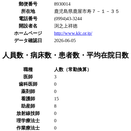
郵便番号
8930014
所在地
鹿児島県鹿屋市寿７－１－３５
電話番号
(0994)43-3244
開設者名
渕之上祥徳
ホームページ
http://www.klc.or.jp/
データ確認日
2026-06-05
人員数・病床数・患者数・平均在院日数
職種
人数（常勤換算）
医師
3
歯科医師
0
薬剤師
0
看護師
15
助産師
8
放射線技師
0
理学療法士
0
作業療法士
0