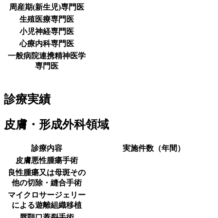
周産期(新生児)専門医
生殖医療専門医
小児神経専門医
心療内科専門医
一般病院連携精神医学
専門医
診療実績
皮膚・形成外科領域
診療内容
実施件数（年間）
皮膚悪性腫瘍手術
良性腫瘍又は母斑その
他の切除・縫合手術
マイクロサージェリー
による遊離組織移植
唇顎口蓋裂手術