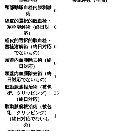
診療内容
実施件数（年間）
頸部動脈血栓内膜剥離
0
術
経皮的選択的脳血栓・
塞栓溶解術（終日対
0
応）
経皮的選択的脳血栓・
塞栓溶解術（終日対応
0
でないもの）
頭蓋内血腫除去術（終
0
日対応）
頭蓋内血腫除去術（終
1
日対応でないもの）
脳動脈瘤根治術（被包
術、クリッピング）
35
（終日対応）
脳動脈瘤根治術（被包
術、クリッピング）
1
（終日対応でないも
の）