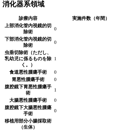
消化器系領域
診療内容
実施件数（年間）
上部消化管内視鏡的切
0
除術
下部消化管内視鏡的切
0
除術
虫垂切除術（ただし、
乳幼児に係るものを除
1
く。）
食道悪性腫瘍手術
0
胃悪性腫瘍手術
0
腹腔鏡下胃悪性腫瘍手
1
術
大腸悪性腫瘍手術
0
腹腔鏡下大腸悪性腫瘍
0
手術
移植用部分小腸採取術
（生体）