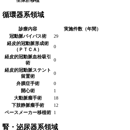
生体肝移植
循環器系領域
診療内容
実施件数（年間）
冠動脈バイパス術
29
経皮的冠動脈形成術
0
（ＰＴＣＡ）
経皮的冠動脈血栓吸引
0
術
経皮的冠動脈ステント
0
留置術
弁膜症手術
0
開心術
1
大動脈瘤手術
18
下肢静脈瘤手術
12
ペースメーカー移植術
1
腎・泌尿器系領域