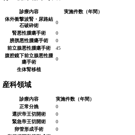
診療内容
実施件数（年間）
体外衝撃波腎・尿路結
0
石破砕術
腎悪性腫瘍手術
0
膀胱悪性腫瘍手術
0
前立腺悪性腫瘍手術
45
腹腔鏡下前立腺悪性腫
0
瘍手術
生体腎移植
産科領域
診療内容
実施件数（年間）
正常分娩
0
選択帝王切開術
0
緊急帝王切開術
0
卵管形成手術
0