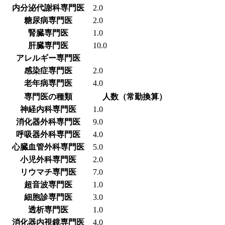
内分泌代謝科専門医
2.0
糖尿病専門医
2.0
腎臓専門医
1.0
肝臓専門医
10.0
アレルギー専門医
感染症専門医
2.0
老年病専門医
4.0
専門医の種類
人数（常勤換算）
神経内科専門医
1.0
消化器外科専門医
9.0
呼吸器外科専門医
4.0
心臓血管外科専門医
5.0
小児外科専門医
2.0
リウマチ専門医
7.0
超音波専門医
1.0
細胞診専門医
3.0
透析専門医
1.0
消化器内視鏡専門医
4.0