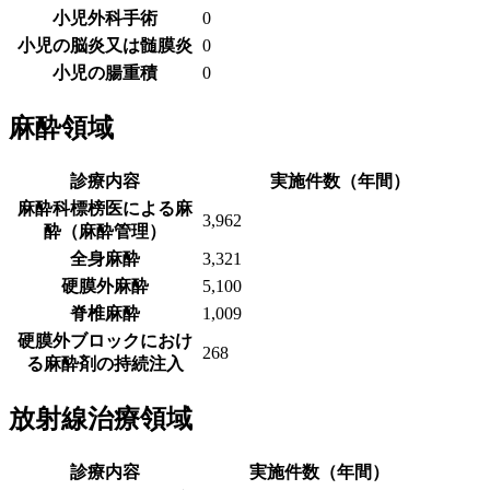
小児外科手術
0
小児の脳炎又は髄膜炎
0
小児の腸重積
0
麻酔領域
診療内容
実施件数（年間）
麻酔科標榜医による麻
3,962
酔（麻酔管理）
全身麻酔
3,321
硬膜外麻酔
5,100
脊椎麻酔
1,009
硬膜外ブロックにおけ
268
る麻酔剤の持続注入
放射線治療領域
診療内容
実施件数（年間）