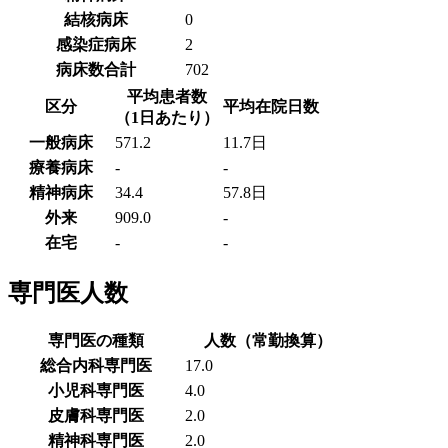
結核病床
0
感染症病床
2
病床数合計
702
平均患者数
区分
平均在院日数
（1日あたり）
一般病床
571.2
11.7日
療養病床
-
-
精神病床
34.4
57.8日
外来
909.0
-
在宅
-
-
専門医人数
専門医の種類
人数（常勤換算）
総合内科専門医
17.0
小児科専門医
4.0
皮膚科専門医
2.0
精神科専門医
2.0