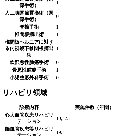
1
節手術）
人工膝関節置換術（関
0
節手術）
脊椎手術
1
椎間板摘出術
1
椎間板ヘルニアに対す
る内視鏡下椎間板摘出
1
術
軟部悪性腫瘍手術
0
骨悪性腫瘍手術
1
小児整形外科手術
0
リハビリ領域
診療内容
実施件数（年間）
心大血管疾患リハビリ
10,423
テーション
脳血管疾患等リハビリ
19,411
テーション