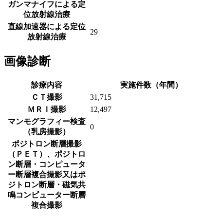
ガンマナイフによる定
位放射線治療
直線加速器による定位
29
放射線治療
画像診断
診療内容
実施件数（年間）
ＣＴ撮影
31,715
ＭＲＩ撮影
12,497
マンモグラフィー検査
0
（乳房撮影）
ポジトロン断層撮影
（ＰＥＴ）、ポジトロ
ン断層・コンピュータ
ー断層複合撮影又はポ
ジトロン断層・磁気共
鳴コンピューター断層
複合撮影