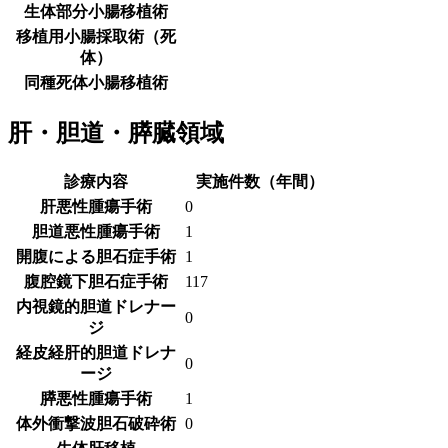
生体部分小腸移植術
移植用小腸採取術（死
体）
同種死体小腸移植術
肝・胆道・膵臓領域
診療内容
実施件数（年間）
肝悪性腫瘍手術
0
胆道悪性腫瘍手術
1
開腹による胆石症手術
1
腹腔鏡下胆石症手術
117
内視鏡的胆道ドレナー
0
ジ
経皮経肝的胆道ドレナ
0
ージ
膵悪性腫瘍手術
1
体外衝撃波胆石破砕術
0