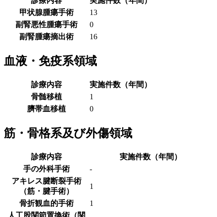
診療内容
実施件数（年間）
甲状腺腫瘍手術
13
副腎悪性腫瘍手術
0
副腎腫瘍摘出術
16
血液・免疫系領域
診療内容
実施件数（年間）
骨髄移植
1
臍帯血移植
0
筋・骨格系及び外傷領域
診療内容
実施件数（年間）
手の外科手術
-
アキレス腱断裂手術
1
（筋・腱手術）
骨折観血的手術
1
人工股関節置換術（関