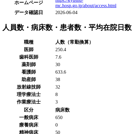
https://kyushu-
ホームページ
mc.hosp.go.jp/about/access.html
データ確認日
2026-06-04
人員数・病床数・患者数・平均在院日数
職種
人数（常勤換算）
医師
250.4
歯科医師
7.6
薬剤師
30
看護師
633.6
助産師
38
放射線技師
32
理学療法士
8
作業療法士
3
区分
病床数
一般病床
650
療養病床
0
精神病床
50