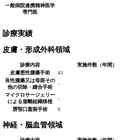
一般病院連携精神医学
専門医
診療実績
皮膚・形成外科領域
診療内容
実施件数（年間）
皮膚悪性腫瘍手術
43
良性腫瘍又は母斑その
-
他の切除・縫合手術
マイクロサージェリー
-
による遊離組織移植
唇顎口蓋裂手術
0
神経・脳血管領域