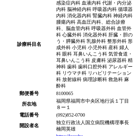
感染症内科 血液内科 代謝・内分泌
内科 脳神経内科 呼吸器内科 循環器
内科 消化器内科 腎臓内科 神経内科
腫瘍内科 高血圧内科、総合診療
科、脳血管内科 呼吸器外科 血管外
科 心臓外科 消化器外科 肝臓・胆の
う・膵臓外科 乳腺外科 整形外科 形
診療科目名
成外科 小児科 小児外科 産科 婦人
科 眼科 耳鼻いんこう科 気管食道・
耳鼻いんこう科 皮膚科 泌尿器科 精
神科 歯科 歯科口腔外科 アレルギー
科 リウマチ科 リハビリテーション
科 放射線科 病理診断科 救急科 麻
酔科
郵便番号
8100065
福岡県福岡市中央区地行浜１丁目
所在地
８ー１
電話番号
(092)852-0700
独立行政法人国立病院機構理事長
開設者名
楠岡英雄