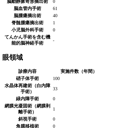
脳動静脈奇形摘出術
0
脳血管内手術
61
脳腫瘍摘出術
40
脊髄腫瘍摘出術
1
小児脳外科手術
0
てんかん手術を含む機
-
能的脳神経手術
眼領域
診療内容
実施件数（年間）
硝子体手術
100
水晶体再建術（白内障
33
手術）
緑内障手術
0
網膜光凝固術（網膜剥
1
離手術）
斜視手術
0
角膜移植術
0