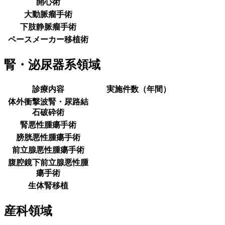
開心術
大動脈瘤手術
下肢静脈瘤手術
ペースメーカー移植術
腎・泌尿器系領域
診療内容
実施件数（年間）
体外衝撃波腎・尿路結
石破砕術
腎悪性腫瘍手術
膀胱悪性腫瘍手術
前立腺悪性腫瘍手術
腹腔鏡下前立腺悪性腫
瘍手術
生体腎移植
産科領域