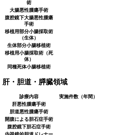
術
大腸悪性腫瘍手術
腹腔鏡下大腸悪性腫瘍
手術
移植用部分小腸採取術
（生体）
生体部分小腸移植術
移植用小腸採取術（死
体）
同種死体小腸移植術
肝・胆道・膵臓領域
診療内容
実施件数（年間）
肝悪性腫瘍手術
胆道悪性腫瘍手術
開腹による胆石症手術
腹腔鏡下胆石症手術
内視鏡的胆道ドレナー