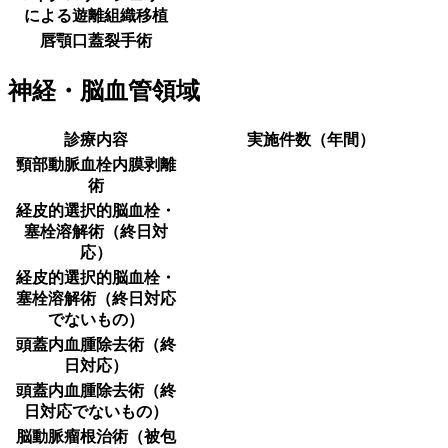
による遊離組織移植
唇顎口蓋裂手術
神経・脳血管領域
診療内容
実施件数（年間）
頸部動脈血栓内膜剥離
術
経皮的選択的脳血栓・
塞栓溶解術（終日対
応）
経皮的選択的脳血栓・
塞栓溶解術（終日対応
でないもの）
頭蓋内血腫除去術（終
日対応）
頭蓋内血腫除去術（終
日対応でないもの）
脳動脈瘤根治術（被包