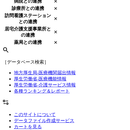
病院との連携
✕
診療所との連携
✕
訪問看護ステーション
✕
との連携
居宅介護支援事業所と
✕
の連携
薬局との連携
✕
search
［データベース検索］
地方厚生局-医療機関届出情報
厚生労働省-医療機能情報
厚生労働省-介護サービス情報
各種ランキング＆レポート
page_info
このサイトについて
データファイル作成サービス
カートを見る