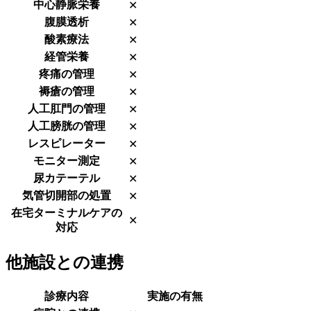
中心静脈栄養
✕
腹膜透析
✕
酸素療法
✕
経管栄養
✕
疼痛の管理
✕
褥瘡の管理
✕
人工肛門の管理
✕
人工膀胱の管理
✕
レスピレーター
✕
モニター測定
✕
尿カテーテル
✕
気管切開部の処置
✕
在宅ターミナルケアの
✕
対応
他施設との連携
診療内容
実施の有無