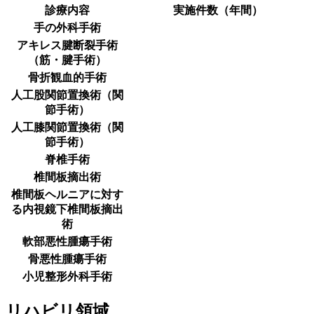
診療内容
実施件数（年間）
手の外科手術
アキレス腱断裂手術
（筋・腱手術）
骨折観血的手術
人工股関節置換術（関
節手術）
人工膝関節置換術（関
節手術）
脊椎手術
椎間板摘出術
椎間板ヘルニアに対す
る内視鏡下椎間板摘出
術
軟部悪性腫瘍手術
骨悪性腫瘍手術
小児整形外科手術
リハビリ領域