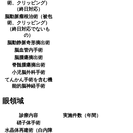
術、クリッピング）
（終日対応）
脳動脈瘤根治術（被包
術、クリッピング）
（終日対応でないも
の）
脳動静脈奇形摘出術
脳血管内手術
脳腫瘍摘出術
脊髄腫瘍摘出術
小児脳外科手術
てんかん手術を含む機
能的脳神経手術
眼領域
診療内容
実施件数（年間）
硝子体手術
水晶体再建術（白内障