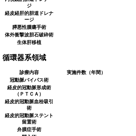
ジ
経皮経肝的胆道ドレナ
ージ
膵悪性腫瘍手術
体外衝撃波胆石破砕術
生体肝移植
循環器系領域
診療内容
実施件数（年間）
冠動脈バイパス術
経皮的冠動脈形成術
（ＰＴＣＡ）
経皮的冠動脈血栓吸引
術
経皮的冠動脈ステント
留置術
弁膜症手術