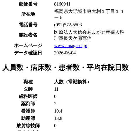
郵便番号
8160941
福岡県大野城市東大利１丁目１４
所在地
ー６
電話番号
(092)572-5503
医療法人天信会あまがせ産婦人科
開設者名
理事長天ケ瀬寛信
ホームページ
www.amagase.jp/
データ確認日
2026-06-04
人員数・病床数・患者数・平均在院日数
職種
人数（常勤換算）
医師
11
歯科医師
0
薬剤師
2
看護師
10.4
助産師
13.8
放射線技師
0