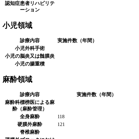
認知症患者リハビリテ
ーション
小児領域
診療内容
実施件数（年間）
小児外科手術
小児の脳炎又は髄膜炎
小児の腸重積
麻酔領域
診療内容
実施件数（年間）
麻酔科標榜医による麻
酔（麻酔管理）
全身麻酔
118
硬膜外麻酔
121
脊椎麻酔