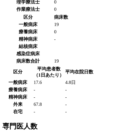
理学療法士
0
作業療法士
0
区分
病床数
一般病床
19
療養病床
0
精神病床
-
結核病床
感染症病床
病床数合計
19
平均患者数
区分
平均在院日数
（1日あたり）
一般病床
17.6
4.8日
療養病床
-
-
精神病床
-
-
外来
67.8
-
在宅
-
-
専門医人数