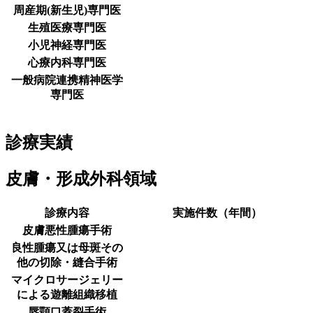
周産期(新生児)専門医
生殖医療専門医
小児神経専門医
心療内科専門医
一般病院連携精神医学
専門医
診療実績
皮膚・形成外科領域
診療内容
実施件数（年間）
皮膚悪性腫瘍手術
良性腫瘍又は母斑その
他の切除・縫合手術
マイクロサージェリー
による遊離組織移植
唇顎口蓋裂手術