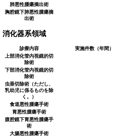
肺悪性腫瘍摘出術
胸腔鏡下肺悪性腫瘍摘
出術
消化器系領域
診療内容
実施件数（年間）
上部消化管内視鏡的切
除術
下部消化管内視鏡的切
除術
虫垂切除術（ただし、
乳幼児に係るものを除
く。）
食道悪性腫瘍手術
胃悪性腫瘍手術
腹腔鏡下胃悪性腫瘍手
術
大腸悪性腫瘍手術