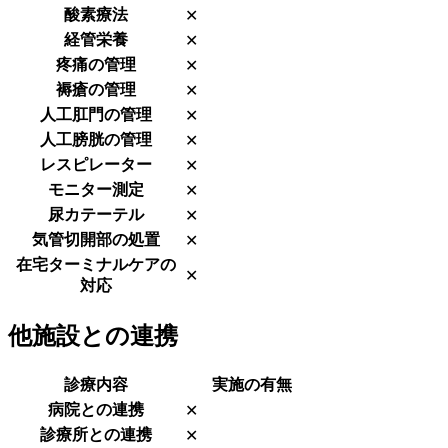
酸素療法
✕
経管栄養
✕
疼痛の管理
✕
褥瘡の管理
✕
人工肛門の管理
✕
人工膀胱の管理
✕
レスピレーター
✕
モニター測定
✕
尿カテーテル
✕
気管切開部の処置
✕
在宅ターミナルケアの
✕
対応
他施設との連携
診療内容
実施の有無
病院との連携
✕
診療所との連携
✕