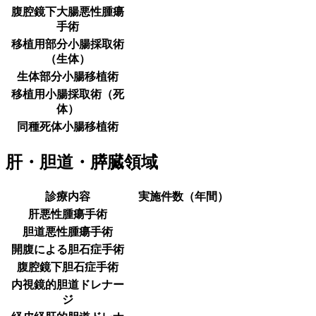
腹腔鏡下大腸悪性腫瘍
手術
移植用部分小腸採取術
（生体）
生体部分小腸移植術
移植用小腸採取術（死
体）
同種死体小腸移植術
肝・胆道・膵臓領域
診療内容
実施件数（年間）
肝悪性腫瘍手術
胆道悪性腫瘍手術
開腹による胆石症手術
腹腔鏡下胆石症手術
内視鏡的胆道ドレナー
ジ