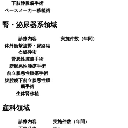
下肢静脈瘤手術
ペースメーカー移植術
腎・泌尿器系領域
診療内容
実施件数（年間）
体外衝撃波腎・尿路結
石破砕術
腎悪性腫瘍手術
膀胱悪性腫瘍手術
前立腺悪性腫瘍手術
腹腔鏡下前立腺悪性腫
瘍手術
生体腎移植
産科領域
診療内容
実施件数（年間）