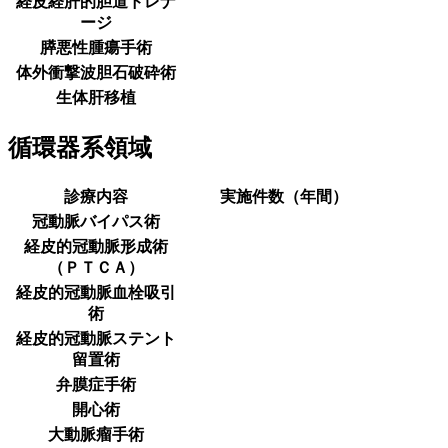
経皮経肝的胆道ドレナ
ージ
膵悪性腫瘍手術
体外衝撃波胆石破砕術
生体肝移植
循環器系領域
診療内容
実施件数（年間）
冠動脈バイパス術
経皮的冠動脈形成術
（ＰＴＣＡ）
経皮的冠動脈血栓吸引
術
経皮的冠動脈ステント
留置術
弁膜症手術
開心術
大動脈瘤手術