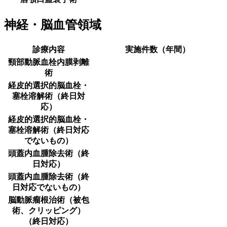
神経・脳血管領域
診療内容
実施件数（年間）
頸部動脈血栓内膜剥離
術
経皮的選択的脳血栓・
塞栓溶解術（終日対
応）
経皮的選択的脳血栓・
塞栓溶解術（終日対応
でないもの）
頭蓋内血腫除去術（終
日対応）
頭蓋内血腫除去術（終
日対応でないもの）
脳動脈瘤根治術（被包
術、クリッピング）
（終日対応）