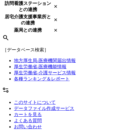
訪問看護ステーション
✕
との連携
居宅介護支援事業所と
✕
の連携
薬局との連携
✕
search
［データベース検索］
地方厚生局-医療機関届出情報
厚生労働省-医療機能情報
厚生労働省-介護サービス情報
各種ランキング＆レポート
page_info
このサイトについて
データファイル作成サービス
カートを見る
よくある質問
お問い合わせ