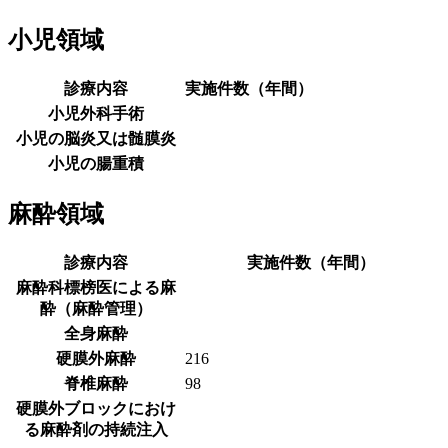
小児領域
診療内容
実施件数（年間）
小児外科手術
小児の脳炎又は髄膜炎
小児の腸重積
麻酔領域
診療内容
実施件数（年間）
麻酔科標榜医による麻
酔（麻酔管理）
全身麻酔
硬膜外麻酔
216
脊椎麻酔
98
硬膜外ブロックにおけ
る麻酔剤の持続注入