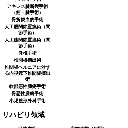
アキレス腱断裂手術
（筋・腱手術）
骨折観血的手術
人工股関節置換術（関
節手術）
人工膝関節置換術（関
節手術）
脊椎手術
椎間板摘出術
椎間板ヘルニアに対す
る内視鏡下椎間板摘出
術
軟部悪性腫瘍手術
骨悪性腫瘍手術
小児整形外科手術
リハビリ領域