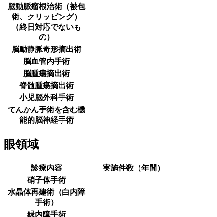
脳動脈瘤根治術（被包
術、クリッピング）
（終日対応でないも
の）
脳動静脈奇形摘出術
脳血管内手術
脳腫瘍摘出術
脊髄腫瘍摘出術
小児脳外科手術
てんかん手術を含む機
能的脳神経手術
眼領域
診療内容
実施件数（年間）
硝子体手術
水晶体再建術（白内障
手術）
緑内障手術