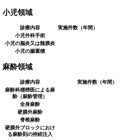
小児領域
診療内容
実施件数（年間）
小児外科手術
小児の脳炎又は髄膜炎
小児の腸重積
麻酔領域
診療内容
実施件数（年間）
麻酔科標榜医による麻
酔（麻酔管理）
全身麻酔
硬膜外麻酔
脊椎麻酔
硬膜外ブロックにおけ
る麻酔剤の持続注入