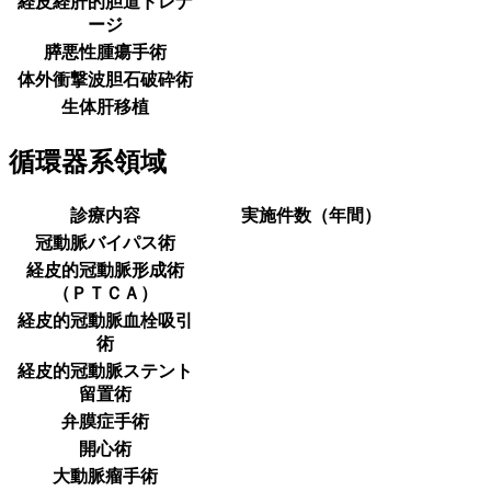
経皮経肝的胆道ドレナ
ージ
膵悪性腫瘍手術
体外衝撃波胆石破砕術
生体肝移植
循環器系領域
診療内容
実施件数（年間）
冠動脈バイパス術
経皮的冠動脈形成術
（ＰＴＣＡ）
経皮的冠動脈血栓吸引
術
経皮的冠動脈ステント
留置術
弁膜症手術
開心術
大動脈瘤手術