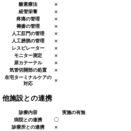
酸素療法
✕
経管栄養
✕
疼痛の管理
✕
褥瘡の管理
✕
人工肛門の管理
✕
人工膀胱の管理
✕
レスピレーター
✕
モニター測定
✕
尿カテーテル
✕
気管切開部の処置
✕
在宅ターミナルケアの
✕
対応
他施設との連携
診療内容
実施の有無
病院との連携
◯
診療所との連携
✕