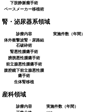
下肢静脈瘤手術
ペースメーカー移植術
腎・泌尿器系領域
診療内容
実施件数（年間）
体外衝撃波腎・尿路結
石破砕術
腎悪性腫瘍手術
膀胱悪性腫瘍手術
前立腺悪性腫瘍手術
腹腔鏡下前立腺悪性腫
瘍手術
生体腎移植
産科領域
診療内容
実施件数（年間）