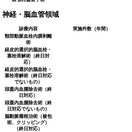
神経・脳血管領域
診療内容
実施件数（年間）
頸部動脈血栓内膜剥離
術
経皮的選択的脳血栓・
塞栓溶解術（終日対
応）
経皮的選択的脳血栓・
塞栓溶解術（終日対応
でないもの）
頭蓋内血腫除去術（終
日対応）
頭蓋内血腫除去術（終
日対応でないもの）
脳動脈瘤根治術（被包
術、クリッピング）
（終日対応）