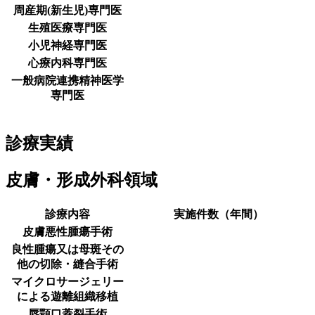
周産期(新生児)専門医
生殖医療専門医
小児神経専門医
心療内科専門医
一般病院連携精神医学
専門医
診療実績
皮膚・形成外科領域
診療内容
実施件数（年間）
皮膚悪性腫瘍手術
良性腫瘍又は母斑その
他の切除・縫合手術
マイクロサージェリー
による遊離組織移植
唇顎口蓋裂手術