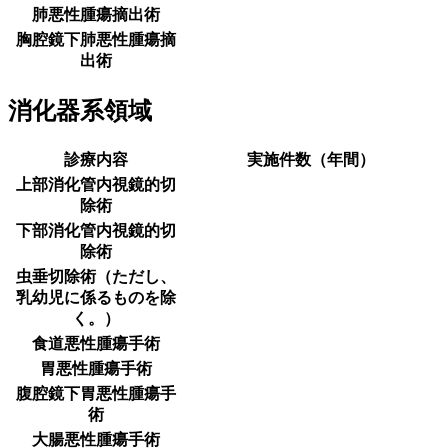
肺悪性腫瘍摘出術
胸腔鏡下肺悪性腫瘍摘
出術
消化器系領域
診療内容
実施件数（年間）
上部消化管内視鏡的切
除術
下部消化管内視鏡的切
除術
虫垂切除術（ただし、
乳幼児に係るものを除
く。）
食道悪性腫瘍手術
胃悪性腫瘍手術
腹腔鏡下胃悪性腫瘍手
術
大腸悪性腫瘍手術