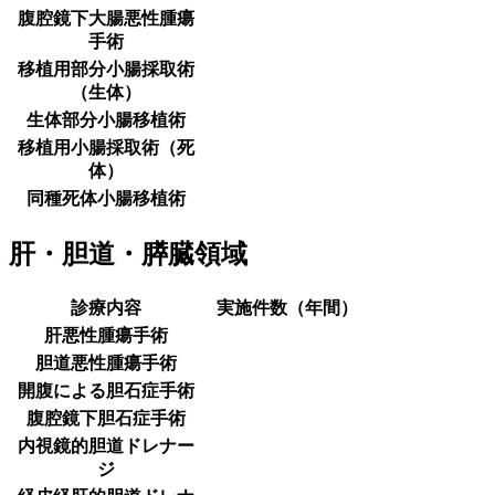
腹腔鏡下大腸悪性腫瘍
手術
移植用部分小腸採取術
（生体）
生体部分小腸移植術
移植用小腸採取術（死
体）
同種死体小腸移植術
肝・胆道・膵臓領域
診療内容
実施件数（年間）
肝悪性腫瘍手術
胆道悪性腫瘍手術
開腹による胆石症手術
腹腔鏡下胆石症手術
内視鏡的胆道ドレナー
ジ