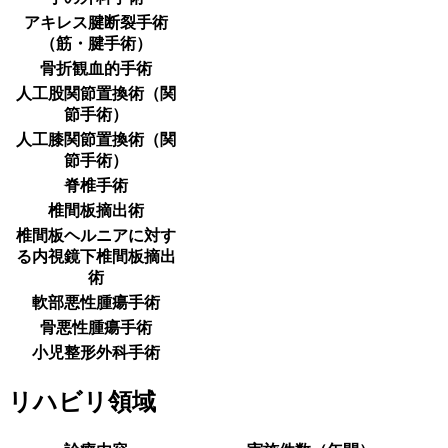
アキレス腱断裂手術
（筋・腱手術）
骨折観血的手術
人工股関節置換術（関
節手術）
人工膝関節置換術（関
節手術）
脊椎手術
椎間板摘出術
椎間板ヘルニアに対す
る内視鏡下椎間板摘出
術
軟部悪性腫瘍手術
骨悪性腫瘍手術
小児整形外科手術
リハビリ領域