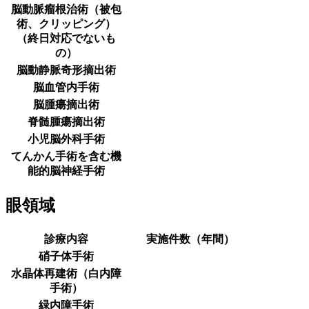
脳動脈瘤根治術（被包
術、クリッピング）
（終日対応でないも
の）
脳動静脈奇形摘出術
脳血管内手術
脳腫瘍摘出術
脊髄腫瘍摘出術
小児脳外科手術
てんかん手術を含む機
能的脳神経手術
眼領域
診療内容
実施件数（年間）
硝子体手術
水晶体再建術（白内障
手術）
緑内障手術