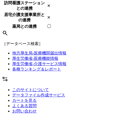
訪問看護ステーション
✕
との連携
居宅介護支援事業所と
✕
の連携
薬局との連携
◯
search
［データベース検索］
地方厚生局-医療機関届出情報
厚生労働省-医療機能情報
厚生労働省-介護サービス情報
各種ランキング＆レポート
page_info
このサイトについて
データファイル作成サービス
カートを見る
よくある質問
お問い合わせ