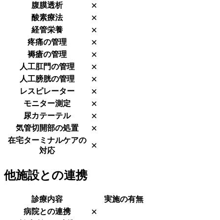
腹膜透析
✕
酸素療法
✕
経管栄養
✕
疼痛の管理
✕
褥瘡の管理
✕
人工肛門の管理
✕
人工膀胱の管理
✕
レスピレーター
✕
モニター測定
✕
尿カテーテル
✕
気管切開部の処置
✕
在宅ターミナルケアの
✕
対応
他施設との連携
診療内容
実施の有無
病院との連携
✕