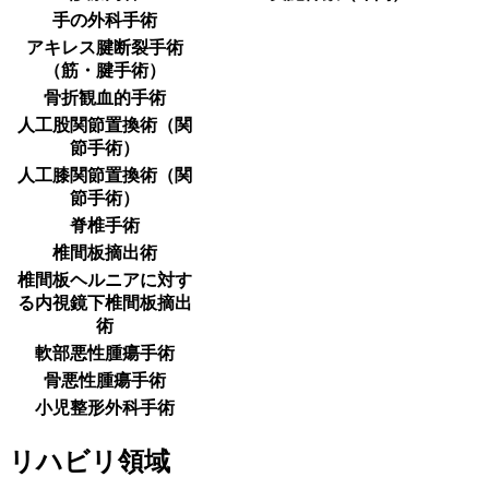
手の外科手術
アキレス腱断裂手術
（筋・腱手術）
骨折観血的手術
人工股関節置換術（関
節手術）
人工膝関節置換術（関
節手術）
脊椎手術
椎間板摘出術
椎間板ヘルニアに対す
る内視鏡下椎間板摘出
術
軟部悪性腫瘍手術
骨悪性腫瘍手術
小児整形外科手術
リハビリ領域