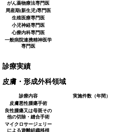
がん薬物療法専門医
周産期(新生児)専門医
生殖医療専門医
小児神経専門医
心療内科専門医
一般病院連携精神医学
専門医
診療実績
皮膚・形成外科領域
診療内容
実施件数（年間）
皮膚悪性腫瘍手術
良性腫瘍又は母斑その
他の切除・縫合手術
マイクロサージェリー
による遊離組織移植