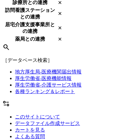
診療所との連携
✕
訪問看護ステーション
✕
との連携
居宅介護支援事業所と
✕
の連携
薬局との連携
✕
search
［データベース検索］
地方厚生局-医療機関届出情報
厚生労働省-医療機能情報
厚生労働省-介護サービス情報
各種ランキング＆レポート
page_info
このサイトについて
データファイル作成サービス
カートを見る
よくある質問