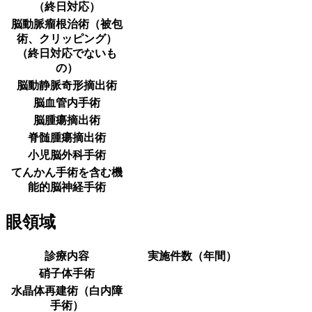
（終日対応）
脳動脈瘤根治術（被包
術、クリッピング）
（終日対応でないも
の）
脳動静脈奇形摘出術
脳血管内手術
脳腫瘍摘出術
脊髄腫瘍摘出術
小児脳外科手術
てんかん手術を含む機
能的脳神経手術
眼領域
診療内容
実施件数（年間）
硝子体手術
水晶体再建術（白内障
手術）