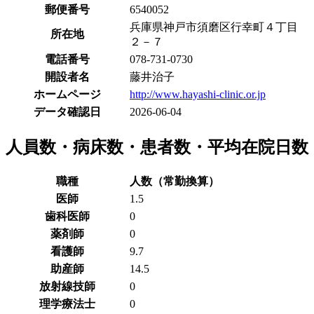
郵便番号
6540052
兵庫県神戸市須磨区行幸町４丁目
所在地
２－７
電話番号
078-731-0730
開設者名
藤井治子
ホームページ
http://www.hayashi-clinic.or.jp
データ確認日
2026-06-04
人員数・病床数・患者数・平均在院日数
職種
人数（常勤換算）
医師
1.5
歯科医師
0
薬剤師
0
看護師
9.7
助産師
14.5
放射線技師
0
理学療法士
0