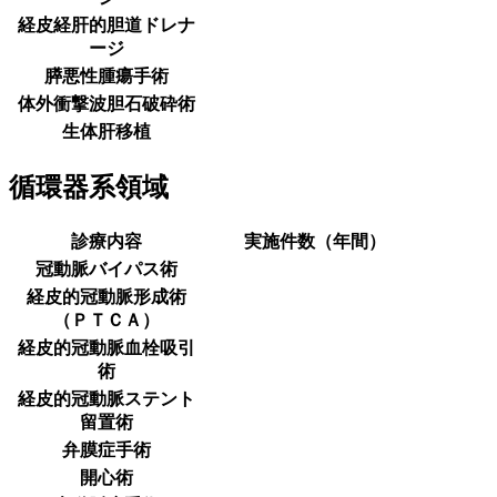
経皮経肝的胆道ドレナ
ージ
膵悪性腫瘍手術
体外衝撃波胆石破砕術
生体肝移植
循環器系領域
診療内容
実施件数（年間）
冠動脈バイパス術
経皮的冠動脈形成術
（ＰＴＣＡ）
経皮的冠動脈血栓吸引
術
経皮的冠動脈ステント
留置術
弁膜症手術
開心術