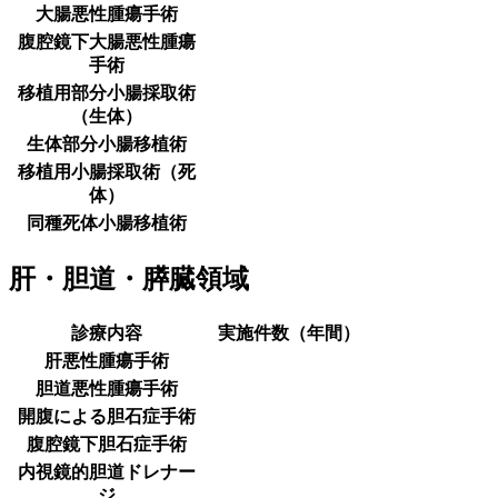
大腸悪性腫瘍手術
腹腔鏡下大腸悪性腫瘍
手術
移植用部分小腸採取術
（生体）
生体部分小腸移植術
移植用小腸採取術（死
体）
同種死体小腸移植術
肝・胆道・膵臓領域
診療内容
実施件数（年間）
肝悪性腫瘍手術
胆道悪性腫瘍手術
開腹による胆石症手術
腹腔鏡下胆石症手術
内視鏡的胆道ドレナー
ジ