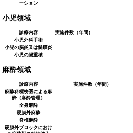
ーション
小児領域
診療内容
実施件数（年間）
小児外科手術
小児の脳炎又は髄膜炎
小児の腸重積
麻酔領域
診療内容
実施件数（年間）
麻酔科標榜医による麻
酔（麻酔管理）
全身麻酔
硬膜外麻酔
脊椎麻酔
硬膜外ブロックにおけ