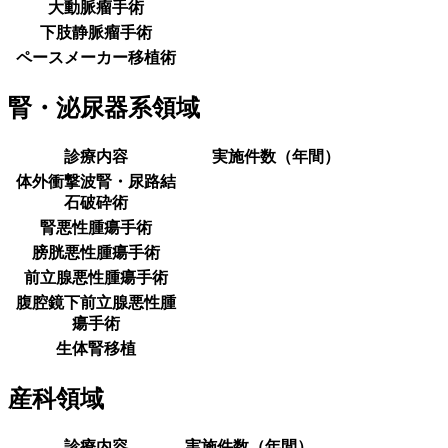
大動脈瘤手術
下肢静脈瘤手術
ペースメーカー移植術
腎・泌尿器系領域
診療内容
実施件数（年間）
体外衝撃波腎・尿路結
石破砕術
腎悪性腫瘍手術
膀胱悪性腫瘍手術
前立腺悪性腫瘍手術
腹腔鏡下前立腺悪性腫
瘍手術
生体腎移植
産科領域
診療内容
実施件数（年間）