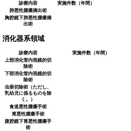
診療内容
実施件数（年間）
肺悪性腫瘍摘出術
胸腔鏡下肺悪性腫瘍摘
出術
消化器系領域
診療内容
実施件数（年間）
上部消化管内視鏡的切
除術
下部消化管内視鏡的切
除術
虫垂切除術（ただし、
乳幼児に係るものを除
く。）
食道悪性腫瘍手術
胃悪性腫瘍手術
腹腔鏡下胃悪性腫瘍手
術