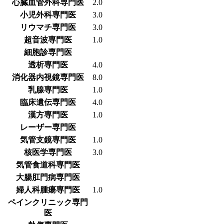
心臓血管外科専門医
2.0
小児外科専門医
3.0
リウマチ専門医
3.0
超音波専門医
1.0
細胞診専門医
透析専門医
4.0
消化器内視鏡専門医
8.0
乳腺専門医
1.0
臨床遺伝専門医
4.0
漢方専門医
1.0
レーザー専門医
気管支鏡専門医
1.0
核医学専門医
3.0
気管食道科専門医
大腸肛門病専門医
婦人科腫瘍専門医
1.0
ペインクリニック専門
医