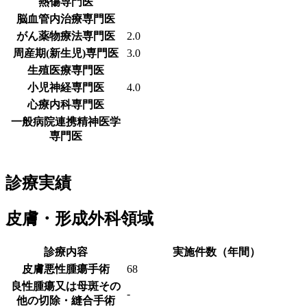
熱傷専門医
脳血管内治療専門医
がん薬物療法専門医
2.0
周産期(新生児)専門医
3.0
生殖医療専門医
小児神経専門医
4.0
心療内科専門医
一般病院連携精神医学
専門医
診療実績
皮膚・形成外科領域
診療内容
実施件数（年間）
皮膚悪性腫瘍手術
68
良性腫瘍又は母斑その
-
他の切除・縫合手術