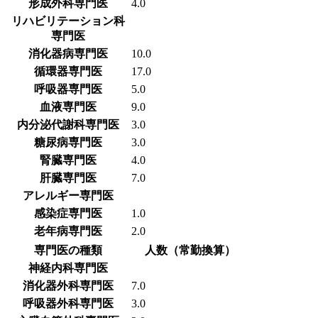
形成外科専門医
4.0
リハビリテーション科
専門医
消化器病専門医
10.0
循環器専門医
17.0
呼吸器専門医
5.0
血液専門医
9.0
内分泌代謝科専門医
3.0
糖尿病専門医
3.0
腎臓専門医
4.0
肝臓専門医
7.0
アレルギー専門医
感染症専門医
1.0
老年病専門医
2.0
専門医の種類
人数（常勤換算）
神経内科専門医
消化器外科専門医
7.0
呼吸器外科専門医
3.0