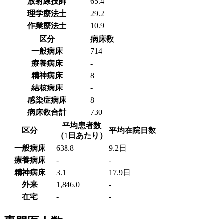
放射線技師
65.4
理学療法士
29.2
作業療法士
10.9
区分
病床数
一般病床
714
療養病床
-
精神病床
8
結核病床
-
感染症病床
8
病床数合計
730
平均患者数
区分
平均在院日数
（1日あたり）
一般病床
638.8
9.2日
療養病床
-
-
精神病床
3.1
17.9日
外来
1,846.0
-
在宅
-
-