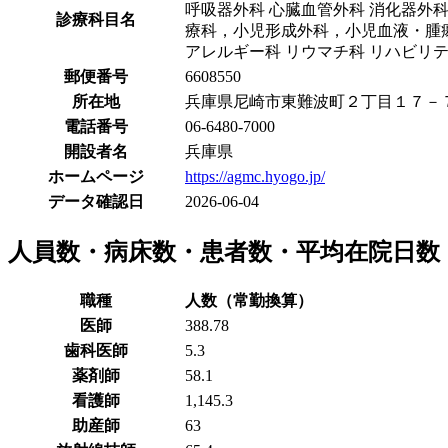
呼吸器外科 心臓血管外科 消化器外科
診療科目名
療科，小児形成外科，小児血液・腫瘍
アレルギー科 リウマチ科 リハビリテ
郵便番号
6608550
所在地
兵庫県尼崎市東難波町２丁目１７－
電話番号
06-6480-7000
開設者名
兵庫県
ホームページ
https://agmc.hyogo.jp/
データ確認日
2026-06-04
人員数・病床数・患者数・平均在院日数
職種
人数（常勤換算）
医師
388.78
歯科医師
5.3
薬剤師
58.1
看護師
1,145.3
助産師
63