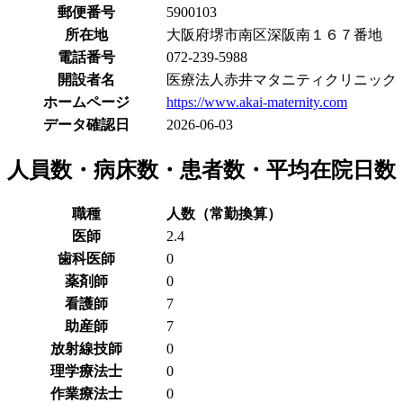
郵便番号
5900103
所在地
大阪府堺市南区深阪南１６７番地
電話番号
072-239-5988
開設者名
医療法人赤井マタニティクリニック
ホームページ
https://www.akai-maternity.com
データ確認日
2026-06-03
人員数・病床数・患者数・平均在院日数
職種
人数（常勤換算）
医師
2.4
歯科医師
0
薬剤師
0
看護師
7
助産師
7
放射線技師
0
理学療法士
0
作業療法士
0