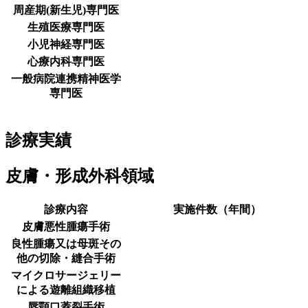
周産期(新生児)専門医
生殖医療専門医
小児神経専門医
心療内科専門医
一般病院連携精神医学
専門医
診療実績
皮膚・形成外科領域
診療内容
実施件数（年間）
皮膚悪性腫瘍手術
良性腫瘍又は母斑その
他の切除・縫合手術
マイクロサージェリー
による遊離組織移植
唇顎口蓋裂手術