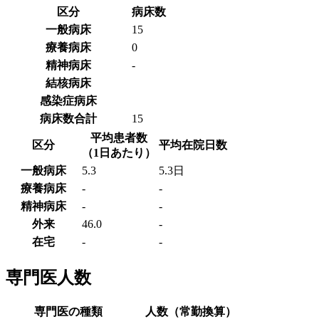
区分
病床数
一般病床
15
療養病床
0
精神病床
-
結核病床
感染症病床
病床数合計
15
平均患者数
区分
平均在院日数
（1日あたり）
一般病床
5.3
5.3日
療養病床
-
-
精神病床
-
-
外来
46.0
-
在宅
-
-
専門医人数
専門医の種類
人数（常勤換算）