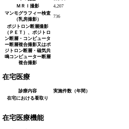
ＭＲＩ撮影
4,207
マンモグラフィー検査
736
（乳房撮影）
ポジトロン断層撮影
（ＰＥＴ）、ポジトロ
ン断層・コンピュータ
ー断層複合撮影又はポ
ジトロン断層・磁気共
鳴コンピューター断層
複合撮影
在宅医療
診療内容
実施件数（年間）
在宅における看取り
在宅医療機能