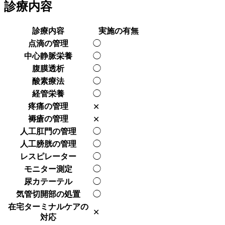
診療内容
診療内容
実施の有無
点滴の管理
◯
中心静脈栄養
◯
腹膜透析
◯
酸素療法
◯
経管栄養
◯
疼痛の管理
✕
褥瘡の管理
✕
人工肛門の管理
◯
人工膀胱の管理
◯
レスピレーター
◯
モニター測定
◯
尿カテーテル
◯
気管切開部の処置
◯
在宅ターミナルケアの
✕
対応