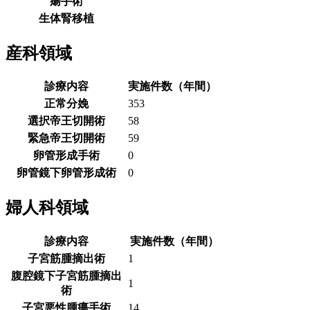
瘍手術
生体腎移植
産科領域
診療内容
実施件数（年間）
正常分娩
353
選択帝王切開術
58
緊急帝王切開術
59
卵管形成手術
0
卵管鏡下卵管形成術
0
婦人科領域
診療内容
実施件数（年間）
子宮筋腫摘出術
1
腹腔鏡下子宮筋腫摘出
1
術
子宮悪性腫瘍手術
14