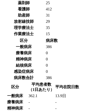
薬剤師
25
看護師
412
助産師
31
放射線技師
29
理学療法士
35
作業療法士
15
区分
病床数
一般病床
386
療養病床
0
精神病床
0
結核病床
0
感染症病床
0
病床数合計
386
平均患者数
区分
平均在院日数
（1日あたり）
一般病床
362.1
13.9日
療養病床
-
-
精神病床
-
-