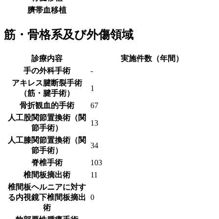
臍帯血移植
筋・骨格系及び外傷領域
診療内容
実施件数（年間）
手の外科手術
-
アキレス腱断裂手術
1
（筋・腱手術）
骨折観血的手術
67
人工股関節置換術（関
13
節手術）
人工膝関節置換術（関
34
節手術）
脊椎手術
103
椎間板摘出術
11
椎間板ヘルニアに対す
る内視鏡下椎間板摘出
0
術