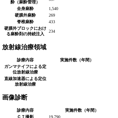
酔（麻酔管理）
全身麻酔
1,540
硬膜外麻酔
269
脊椎麻酔
433
硬膜外ブロックにおけ
234
る麻酔剤の持続注入
放射線治療領域
診療内容
実施件数（年間）
ガンマナイフによる定
位放射線治療
直線加速器による定位
放射線治療
画像診断
診療内容
実施件数（年間）
ＣＴ撮影
19,790