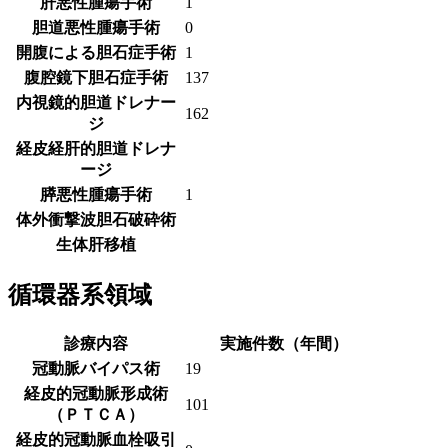
肝悪性腫瘍手術
1
胆道悪性腫瘍手術
0
開腹による胆石症手術
1
腹腔鏡下胆石症手術
137
内視鏡的胆道ドレナー
162
ジ
経皮経肝的胆道ドレナ
ージ
膵悪性腫瘍手術
1
体外衝撃波胆石破砕術
生体肝移植
循環器系領域
診療内容
実施件数（年間）
冠動脈バイパス術
19
経皮的冠動脈形成術
101
（ＰＴＣＡ）
経皮的冠動脈血栓吸引