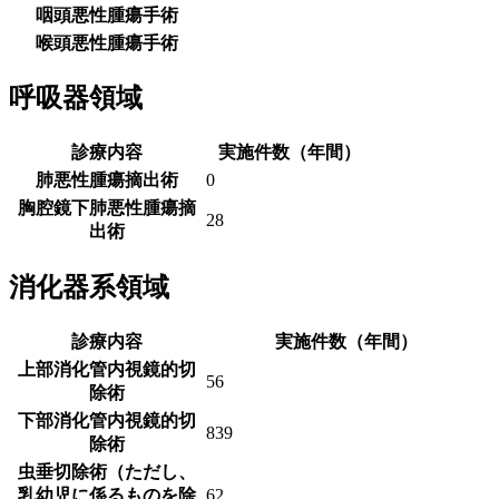
咽頭悪性腫瘍手術
喉頭悪性腫瘍手術
呼吸器領域
診療内容
実施件数（年間）
肺悪性腫瘍摘出術
0
胸腔鏡下肺悪性腫瘍摘
28
出術
消化器系領域
診療内容
実施件数（年間）
上部消化管内視鏡的切
56
除術
下部消化管内視鏡的切
839
除術
虫垂切除術（ただし、
乳幼児に係るものを除
62