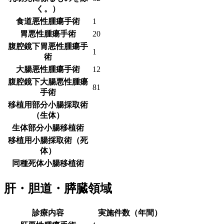
く。）
食道悪性腫瘍手術
1
胃悪性腫瘍手術
20
腹腔鏡下胃悪性腫瘍手
1
術
大腸悪性腫瘍手術
12
腹腔鏡下大腸悪性腫瘍
81
手術
移植用部分小腸採取術
（生体）
生体部分小腸移植術
移植用小腸採取術（死
体）
同種死体小腸移植術
肝・胆道・膵臓領域
診療内容
実施件数（年間）