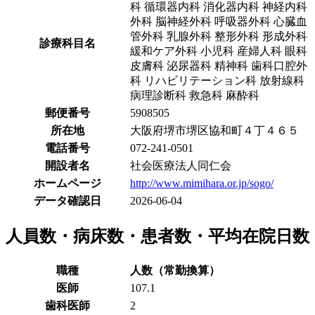
科 循環器内科 消化器内科 神経内科
外科 脳神経外科 呼吸器外科 心臓血
管外科 乳腺外科 整形外科 形成外科
診療科目名
緩和ケア外科 小児科 産婦人科 眼科
皮膚科 泌尿器科 精神科 歯科口腔外
科 リハビリテーション科 放射線科
病理診断科 救急科 麻酔科
郵便番号
5908505
所在地
大阪府堺市堺区協和町４丁４６５
電話番号
072-241-0501
開設者名
社会医療法人同仁会
ホームページ
http://www.mimihara.or.jp/sogo/
データ確認日
2026-06-04
人員数・病床数・患者数・平均在院日数
職種
人数（常勤換算）
医師
107.1
歯科医師
2