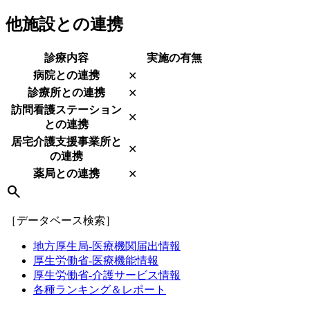
他施設との連携
診療内容
実施の有無
病院との連携
✕
診療所との連携
✕
訪問看護ステーション
✕
との連携
居宅介護支援事業所と
✕
の連携
薬局との連携
✕
search
［データベース検索］
地方厚生局-医療機関届出情報
厚生労働省-医療機能情報
厚生労働省-介護サービス情報
各種ランキング＆レポート