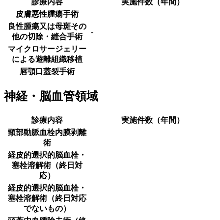
診療内容
実施件数（年間）
皮膚悪性腫瘍手術
良性腫瘍又は母斑その
-
他の切除・縫合手術
マイクロサージェリー
による遊離組織移植
唇顎口蓋裂手術
神経・脳血管領域
診療内容
実施件数（年間）
頸部動脈血栓内膜剥離
術
経皮的選択的脳血栓・
塞栓溶解術（終日対
応）
経皮的選択的脳血栓・
塞栓溶解術（終日対応
でないもの）