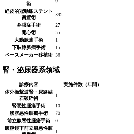
0
術
経皮的冠動脈ステント
395
留置術
弁膜症手術
27
開心術
55
大動脈瘤手術
1
下肢静脈瘤手術
15
ペースメーカー移植術
36
腎・泌尿器系領域
診療内容
実施件数（年間）
体外衝撃波腎・尿路結
1
石破砕術
腎悪性腫瘍手術
10
膀胱悪性腫瘍手術
70
前立腺悪性腫瘍手術
0
腹腔鏡下前立腺悪性腫
1