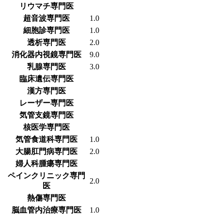
リウマチ専門医
超音波専門医
1.0
細胞診専門医
1.0
透析専門医
2.0
消化器内視鏡専門医
9.0
乳腺専門医
3.0
臨床遺伝専門医
漢方専門医
レーザー専門医
気管支鏡専門医
核医学専門医
気管食道科専門医
1.0
大腸肛門病専門医
2.0
婦人科腫瘍専門医
ペインクリニック専門
2.0
医
熱傷専門医
脳血管内治療専門医
1.0