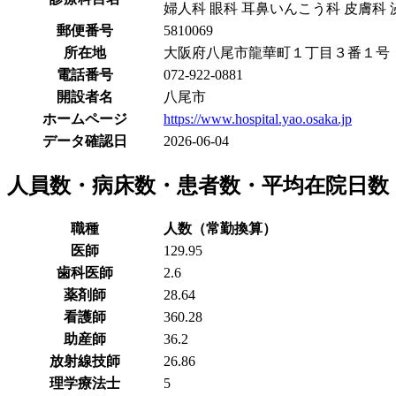
婦人科 眼科 耳鼻いんこう科 皮膚科
郵便番号
5810069
所在地
大阪府八尾市龍華町１丁目３番１号
電話番号
072-922-0881
開設者名
八尾市
ホームページ
https://www.hospital.yao.osaka.jp
データ確認日
2026-06-04
人員数・病床数・患者数・平均在院日数
職種
人数（常勤換算）
医師
129.95
歯科医師
2.6
薬剤師
28.64
看護師
360.28
助産師
36.2
放射線技師
26.86
理学療法士
5