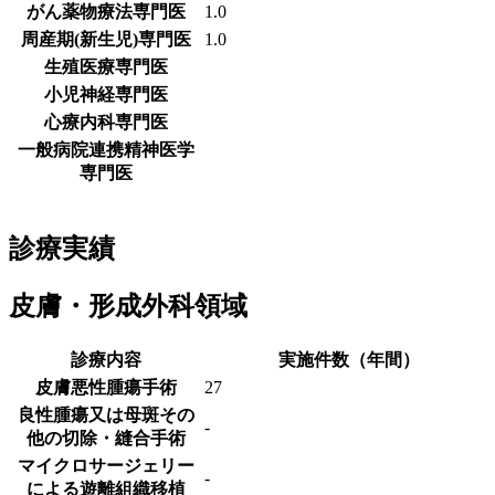
がん薬物療法専門医
1.0
周産期(新生児)専門医
1.0
生殖医療専門医
小児神経専門医
心療内科専門医
一般病院連携精神医学
専門医
診療実績
皮膚・形成外科領域
診療内容
実施件数（年間）
皮膚悪性腫瘍手術
27
良性腫瘍又は母斑その
-
他の切除・縫合手術
マイクロサージェリー
-
による遊離組織移植