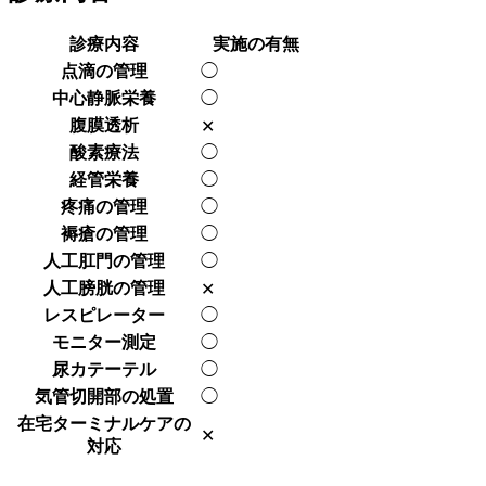
診療内容
実施の有無
点滴の管理
◯
中心静脈栄養
◯
腹膜透析
✕
酸素療法
◯
経管栄養
◯
疼痛の管理
◯
褥瘡の管理
◯
人工肛門の管理
◯
人工膀胱の管理
✕
レスピレーター
◯
モニター測定
◯
尿カテーテル
◯
気管切開部の処置
◯
在宅ターミナルケアの
✕
対応