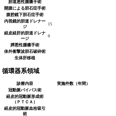
胆道悪性腫瘍手術
開腹による胆石症手術
腹腔鏡下胆石症手術
内視鏡的胆道ドレナー
15
ジ
経皮経肝的胆道ドレナ
0
ージ
膵悪性腫瘍手術
体外衝撃波胆石破砕術
生体肝移植
循環器系領域
診療内容
実施件数（年間）
冠動脈バイパス術
経皮的冠動脈形成術
（ＰＴＣＡ）
経皮的冠動脈血栓吸引
術