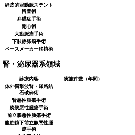
経皮的冠動脈ステント
留置術
弁膜症手術
開心術
大動脈瘤手術
下肢静脈瘤手術
ペースメーカー移植術
腎・泌尿器系領域
診療内容
実施件数（年間）
体外衝撃波腎・尿路結
石破砕術
腎悪性腫瘍手術
膀胱悪性腫瘍手術
前立腺悪性腫瘍手術
腹腔鏡下前立腺悪性腫
瘍手術