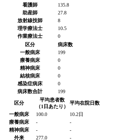
看護師
135.8
助産師
27.8
放射線技師
8
理学療法士
10.5
作業療法士
0
区分
病床数
一般病床
199
療養病床
0
精神病床
0
結核病床
0
感染症病床
0
病床数合計
199
平均患者数
区分
平均在院日数
（1日あたり）
一般病床
100.0
10.2日
療養病床
-
-
精神病床
-
-
外来
277.0
-