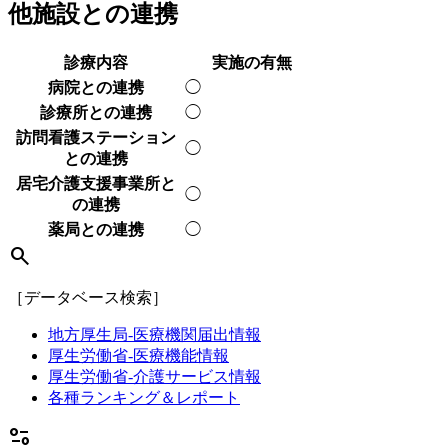
他施設との連携
診療内容
実施の有無
病院との連携
◯
診療所との連携
◯
訪問看護ステーション
◯
との連携
居宅介護支援事業所と
◯
の連携
薬局との連携
◯
search
［データベース検索］
地方厚生局-医療機関届出情報
厚生労働省-医療機能情報
厚生労働省-介護サービス情報
各種ランキング＆レポート
page_info