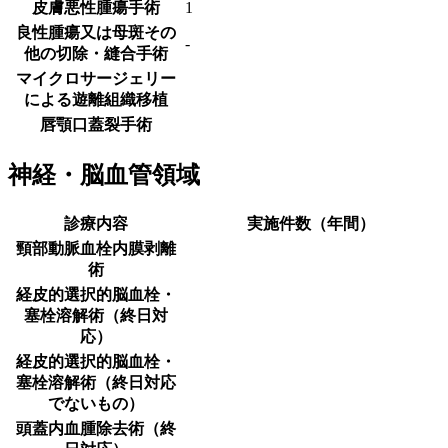
皮膚悪性腫瘍手術
1
良性腫瘍又は母斑その
-
他の切除・縫合手術
マイクロサージェリー
による遊離組織移植
唇顎口蓋裂手術
神経・脳血管領域
診療内容
実施件数（年間）
頸部動脈血栓内膜剥離
術
経皮的選択的脳血栓・
塞栓溶解術（終日対
応）
経皮的選択的脳血栓・
塞栓溶解術（終日対応
でないもの）
頭蓋内血腫除去術（終