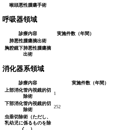
喉頭悪性腫瘍手術
呼吸器領域
診療内容
実施件数（年間）
肺悪性腫瘍摘出術
胸腔鏡下肺悪性腫瘍摘
出術
消化器系領域
診療内容
実施件数（年間）
上部消化管内視鏡的切
1
除術
下部消化管内視鏡的切
252
除術
虫垂切除術（ただし、
乳幼児に係るものを除
く。）