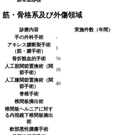
筋・骨格系及び外傷領域
診療内容
実施件数（年間）
手の外科手術
-
アキレス腱断裂手術
1
（筋・腱手術）
骨折観血的手術
76
人工股関節置換術（関
18
節手術）
人工膝関節置換術（関
40
節手術）
脊椎手術
椎間板摘出術
椎間板ヘルニアに対す
る内視鏡下椎間板摘出
術
軟部悪性腫瘍手術