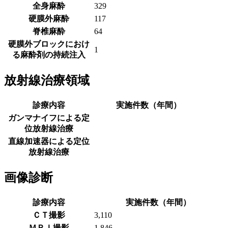
全身麻酔
329
硬膜外麻酔
117
脊椎麻酔
64
硬膜外ブロックにおけ
1
る麻酔剤の持続注入
放射線治療領域
診療内容
実施件数（年間）
ガンマナイフによる定
位放射線治療
直線加速器による定位
放射線治療
画像診断
診療内容
実施件数（年間）
ＣＴ撮影
3,110
ＭＲＩ撮影
1,846