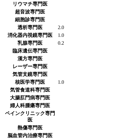
リウマチ専門医
超音波専門医
細胞診専門医
透析専門医
2.0
消化器内視鏡専門医
1.0
乳腺専門医
0.2
臨床遺伝専門医
漢方専門医
レーザー専門医
気管支鏡専門医
核医学専門医
1.0
気管食道科専門医
大腸肛門病専門医
婦人科腫瘍専門医
ペインクリニック専門
医
熱傷専門医
脳血管内治療専門医