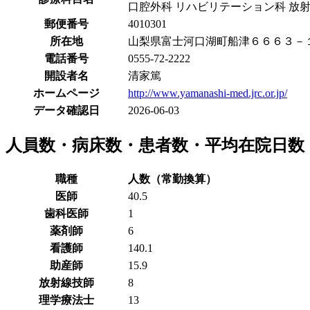
口腔外科 リハビリテーション科 放射
郵便番号
4010301
所在地
山梨県富士河口湖町船津６６６３－
電話番号
0555-72-2222
開設者名
清家篤
ホームページ
http://www.yamanashi-med.jrc.or.jp/
データ確認日
2026-06-03
人員数・病床数・患者数・平均在院日数
職種
人数（常勤換算）
医師
40.5
歯科医師
1
薬剤師
6
看護師
140.1
助産師
15.9
放射線技師
8
理学療法士
13