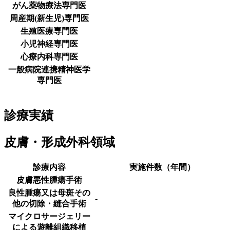
がん薬物療法専門医
周産期(新生児)専門医
生殖医療専門医
小児神経専門医
心療内科専門医
一般病院連携精神医学
専門医
診療実績
皮膚・形成外科領域
診療内容
実施件数（年間）
皮膚悪性腫瘍手術
良性腫瘍又は母斑その
-
他の切除・縫合手術
マイクロサージェリー
による遊離組織移植