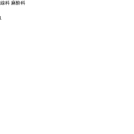
線科 麻酔科
１