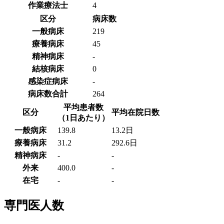
作業療法士
4
区分
病床数
一般病床
219
療養病床
45
精神病床
-
結核病床
0
感染症病床
-
病床数合計
264
平均患者数
区分
平均在院日数
（1日あたり）
一般病床
139.8
13.2日
療養病床
31.2
292.6日
精神病床
-
-
外来
400.0
-
在宅
-
-
専門医人数