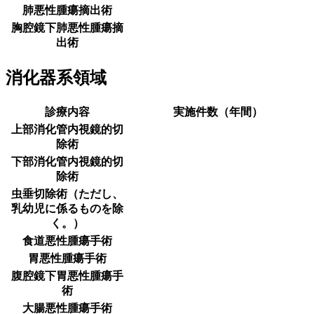
肺悪性腫瘍摘出術
胸腔鏡下肺悪性腫瘍摘
出術
消化器系領域
診療内容
実施件数（年間）
上部消化管内視鏡的切
除術
下部消化管内視鏡的切
除術
虫垂切除術（ただし、
乳幼児に係るものを除
く。）
食道悪性腫瘍手術
胃悪性腫瘍手術
腹腔鏡下胃悪性腫瘍手
術
大腸悪性腫瘍手術