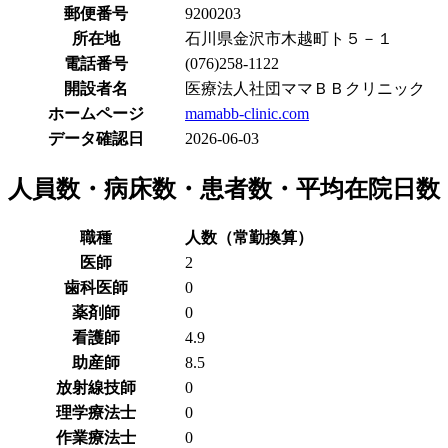
郵便番号
9200203
所在地
石川県金沢市木越町ト５－１
電話番号
(076)258-1122
開設者名
医療法人社団ママＢＢクリニック
ホームページ
mamabb-clinic.com
データ確認日
2026-06-03
人員数・病床数・患者数・平均在院日数
職種
人数（常勤換算）
医師
2
歯科医師
0
薬剤師
0
看護師
4.9
助産師
8.5
放射線技師
0
理学療法士
0
作業療法士
0