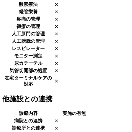
酸素療法
✕
経管栄養
✕
疼痛の管理
✕
褥瘡の管理
✕
人工肛門の管理
✕
人工膀胱の管理
✕
レスピレーター
✕
モニター測定
✕
尿カテーテル
✕
気管切開部の処置
✕
在宅ターミナルケアの
✕
対応
他施設との連携
診療内容
実施の有無
病院との連携
✕
診療所との連携
✕