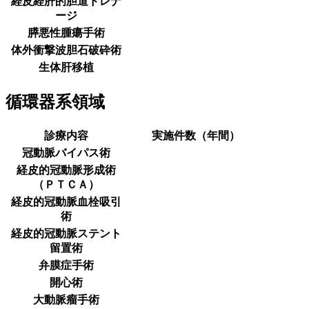
経皮経肝的胆道ドレナ
ージ
膵悪性腫瘍手術
体外衝撃波胆石破砕術
生体肝移植
循環器系領域
診療内容
実施件数（年間）
冠動脈バイパス術
経皮的冠動脈形成術
（ＰＴＣＡ）
経皮的冠動脈血栓吸引
術
経皮的冠動脈ステント
留置術
弁膜症手術
開心術
大動脈瘤手術