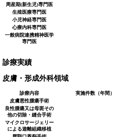
周産期(新生児)専門医
生殖医療専門医
小児神経専門医
心療内科専門医
一般病院連携精神医学
専門医
診療実績
皮膚・形成外科領域
診療内容
実施件数（年間）
皮膚悪性腫瘍手術
良性腫瘍又は母斑その
他の切除・縫合手術
マイクロサージェリー
による遊離組織移植
唇顎口蓋裂手術