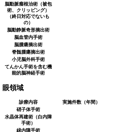
脳動脈瘤根治術（被包
術、クリッピング）
（終日対応でないも
の）
脳動静脈奇形摘出術
脳血管内手術
脳腫瘍摘出術
脊髄腫瘍摘出術
小児脳外科手術
てんかん手術を含む機
能的脳神経手術
眼領域
診療内容
実施件数（年間）
硝子体手術
水晶体再建術（白内障
手術）
緑内障手術