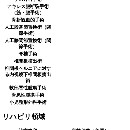
アキレス腱断裂手術
（筋・腱手術）
骨折観血的手術
人工股関節置換術（関
節手術）
人工膝関節置換術（関
節手術）
脊椎手術
椎間板摘出術
椎間板ヘルニアに対す
る内視鏡下椎間板摘出
術
軟部悪性腫瘍手術
骨悪性腫瘍手術
小児整形外科手術
リハビリ領域