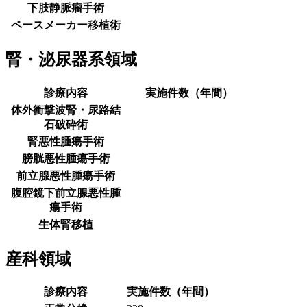
下肢静脈瘤手術
ペースメーカー移植術
腎・泌尿器系領域
診療内容
実施件数（年間）
体外衝撃波腎・尿路結
石破砕術
腎悪性腫瘍手術
膀胱悪性腫瘍手術
前立腺悪性腫瘍手術
腹腔鏡下前立腺悪性腫
瘍手術
生体腎移植
産科領域
診療内容
実施件数（年間）