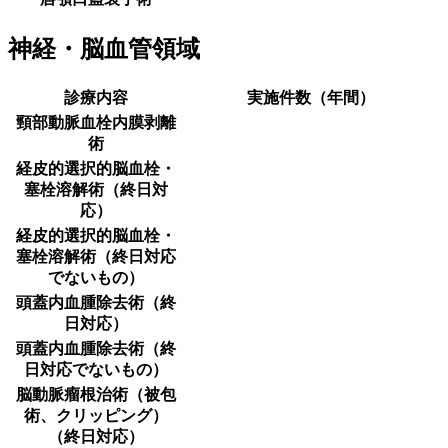
神経・脳血管領域
診療内容
実施件数（年間）
頸部動脈血栓内膜剥離
術
経皮的選択的脳血栓・
塞栓溶解術（終日対
応）
経皮的選択的脳血栓・
塞栓溶解術（終日対応
でないもの）
頭蓋内血腫除去術（終
日対応）
頭蓋内血腫除去術（終
日対応でないもの）
脳動脈瘤根治術（被包
術、クリッピング）
（終日対応）