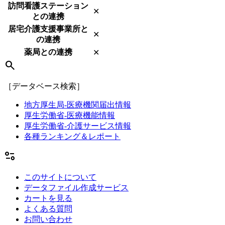
訪問看護ステーション
✕
との連携
居宅介護支援事業所と
✕
の連携
薬局との連携
✕
search
［データベース検索］
地方厚生局-医療機関届出情報
厚生労働省-医療機能情報
厚生労働省-介護サービス情報
各種ランキング＆レポート
page_info
このサイトについて
データファイル作成サービス
カートを見る
よくある質問
お問い合わせ