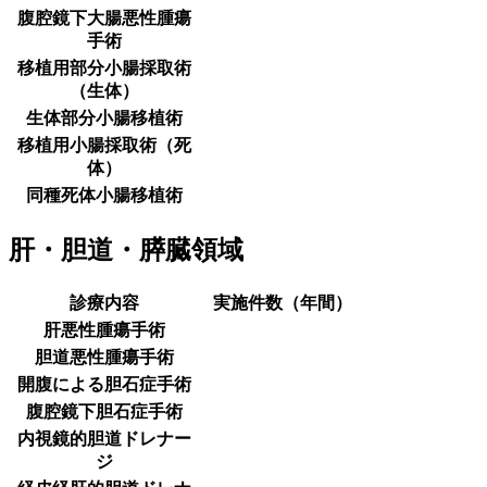
腹腔鏡下大腸悪性腫瘍
手術
移植用部分小腸採取術
（生体）
生体部分小腸移植術
移植用小腸採取術（死
体）
同種死体小腸移植術
肝・胆道・膵臓領域
診療内容
実施件数（年間）
肝悪性腫瘍手術
胆道悪性腫瘍手術
開腹による胆石症手術
腹腔鏡下胆石症手術
内視鏡的胆道ドレナー
ジ