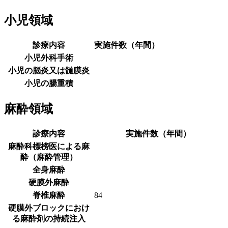
小児領域
診療内容
実施件数（年間）
小児外科手術
小児の脳炎又は髄膜炎
小児の腸重積
麻酔領域
診療内容
実施件数（年間）
麻酔科標榜医による麻
酔（麻酔管理）
全身麻酔
硬膜外麻酔
脊椎麻酔
84
硬膜外ブロックにおけ
る麻酔剤の持続注入