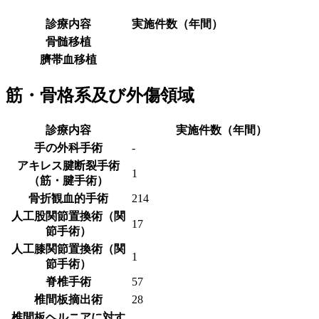
診療内容
実施件数（年間）
骨髄移植
臍帯血移植
筋・骨格系及び外傷領域
診療内容
実施件数（年間）
手の外科手術
-
アキレス腱断裂手術
1
（筋・腱手術）
骨折観血的手術
214
人工股関節置換術（関
17
節手術）
人工膝関節置換術（関
1
節手術）
脊椎手術
57
椎間板摘出術
28
椎間板ヘルニアに対す