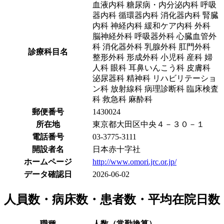
血液内科 糖尿病・内分泌内科 呼吸
器内科 循環器内科 消化器内科 腎臓
内科 神経内科 緩和ケア内科 外科
脳神経外科 呼吸器外科 心臓血管外
科 消化器外科 乳腺外科 肛門外科
診療科目名
整形外科 形成外科 小児科 産科 婦
人科 眼科 耳鼻いんこう科 皮膚科
泌尿器科 精神科 リハビリテーショ
ン科 放射線科 病理診断科 臨床検査
科 救急科 麻酔科
郵便番号
1430024
所在地
東京都大田区中央４－３０－１
電話番号
03-3775-3111
開設者名
日本赤十字社
ホームページ
http://www.omori.jrc.or.jp/
データ確認日
2026-06-02
人員数・病床数・患者数・平均在院日数
職種
人数（常勤換算）