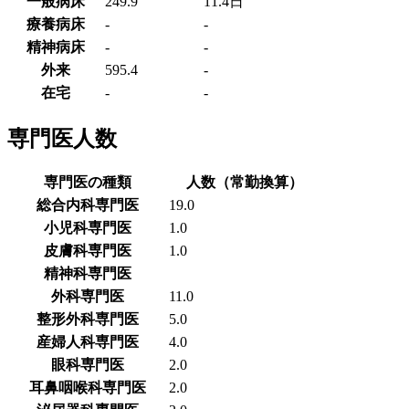
一般病床
249.9
11.4日
療養病床
-
-
精神病床
-
-
外来
595.4
-
在宅
-
-
専門医人数
専門医の種類
人数（常勤換算）
総合内科専門医
19.0
小児科専門医
1.0
皮膚科専門医
1.0
精神科専門医
外科専門医
11.0
整形外科専門医
5.0
産婦人科専門医
4.0
眼科専門医
2.0
耳鼻咽喉科専門医
2.0