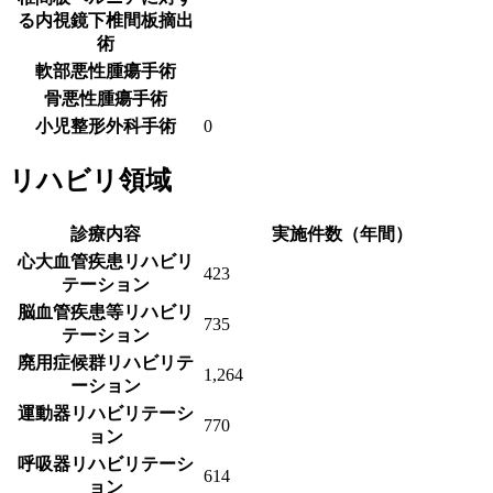
る内視鏡下椎間板摘出
術
軟部悪性腫瘍手術
骨悪性腫瘍手術
小児整形外科手術
0
リハビリ領域
診療内容
実施件数（年間）
心大血管疾患リハビリ
423
テーション
脳血管疾患等リハビリ
735
テーション
廃用症候群リハビリテ
1,264
ーション
運動器リハビリテーシ
770
ョン
呼吸器リハビリテーシ
614
ョン