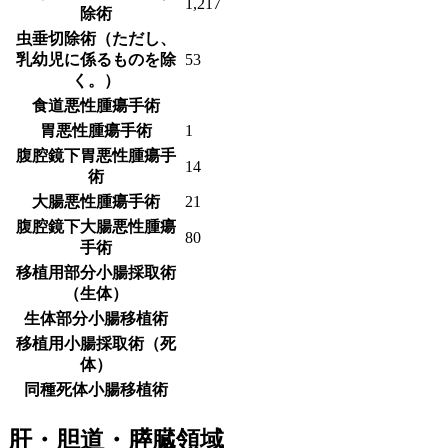
1,217
除術
虫垂切除術（ただし、
乳幼児に係るものを除
53
く。）
食道悪性腫瘍手術
胃悪性腫瘍手術
1
腹腔鏡下胃悪性腫瘍手
14
術
大腸悪性腫瘍手術
21
腹腔鏡下大腸悪性腫瘍
80
手術
移植用部分小腸採取術
（生体）
生体部分小腸移植術
移植用小腸採取術（死
体）
同種死体小腸移植術
肝・胆道・膵臓領域