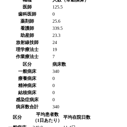
医師
125.5
歯科医師
0
薬剤師
25.6
看護師
339.5
助産師
23.3
放射線技師
24
理学療法士
19
作業療法士
7
区分
病床数
一般病床
340
療養病床
0
精神病床
0
結核病床
0
感染症病床
0
病床数合計
340
平均患者数
区分
平均在院日数
（1日あたり）