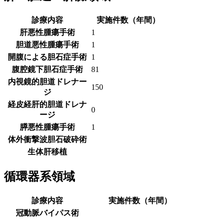
診療内容
実施件数（年間）
肝悪性腫瘍手術
1
胆道悪性腫瘍手術
1
開腹による胆石症手術
1
腹腔鏡下胆石症手術
81
内視鏡的胆道ドレナー
150
ジ
経皮経肝的胆道ドレナ
0
ージ
膵悪性腫瘍手術
1
体外衝撃波胆石破砕術
生体肝移植
循環器系領域
診療内容
実施件数（年間）
冠動脈バイパス術