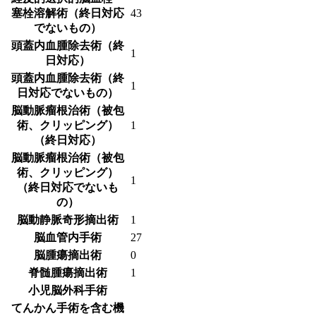
塞栓溶解術（終日対応
43
でないもの）
頭蓋内血腫除去術（終
1
日対応）
頭蓋内血腫除去術（終
1
日対応でないもの）
脳動脈瘤根治術（被包
術、クリッピング）
1
（終日対応）
脳動脈瘤根治術（被包
術、クリッピング）
1
（終日対応でないも
の）
脳動静脈奇形摘出術
1
脳血管内手術
27
脳腫瘍摘出術
0
脊髄腫瘍摘出術
1
小児脳外科手術
てんかん手術を含む機