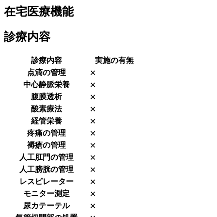
在宅医療機能
診療内容
診療内容
実施の有無
点滴の管理
✕
中心静脈栄養
✕
腹膜透析
✕
酸素療法
✕
経管栄養
✕
疼痛の管理
✕
褥瘡の管理
✕
人工肛門の管理
✕
人工膀胱の管理
✕
レスピレーター
✕
モニター測定
✕
尿カテーテル
✕