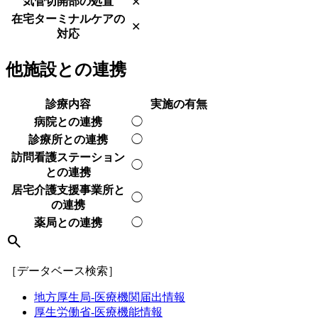
気管切開部の処置
✕
在宅ターミナルケアの
✕
対応
他施設との連携
診療内容
実施の有無
病院との連携
◯
診療所との連携
◯
訪問看護ステーション
◯
との連携
居宅介護支援事業所と
◯
の連携
薬局との連携
◯
search
［データベース検索］
地方厚生局-医療機関届出情報
厚生労働省-医療機能情報