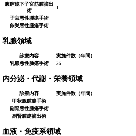
腹腔鏡下子宮筋腫摘出
1
術
子宮悪性腫瘍手術
卵巣悪性腫瘍手術
乳腺領域
診療内容
実施件数（年間）
乳腺悪性腫瘍手術
26
内分泌・代謝・栄養領域
診療内容
実施件数（年間）
甲状腺腫瘍手術
副腎悪性腫瘍手術
副腎腫瘍摘出術
血液・免疫系領域