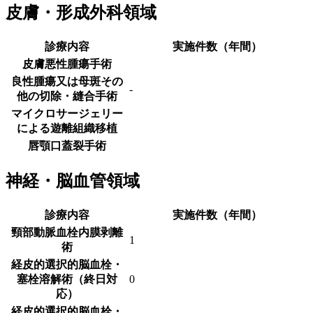
皮膚・形成外科領域
診療内容
実施件数（年間）
皮膚悪性腫瘍手術
良性腫瘍又は母斑その
-
他の切除・縫合手術
マイクロサージェリー
による遊離組織移植
唇顎口蓋裂手術
神経・脳血管領域
診療内容
実施件数（年間）
頸部動脈血栓内膜剥離
1
術
経皮的選択的脳血栓・
塞栓溶解術（終日対
0
応）
経皮的選択的脳血栓・