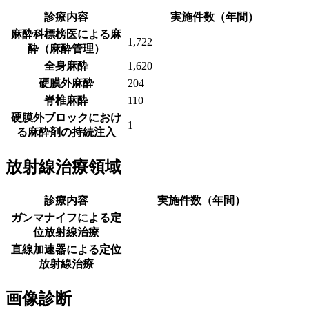
診療内容
実施件数（年間）
麻酔科標榜医による麻
1,722
酔（麻酔管理）
全身麻酔
1,620
硬膜外麻酔
204
脊椎麻酔
110
硬膜外ブロックにおけ
1
る麻酔剤の持続注入
放射線治療領域
診療内容
実施件数（年間）
ガンマナイフによる定
位放射線治療
直線加速器による定位
放射線治療
画像診断