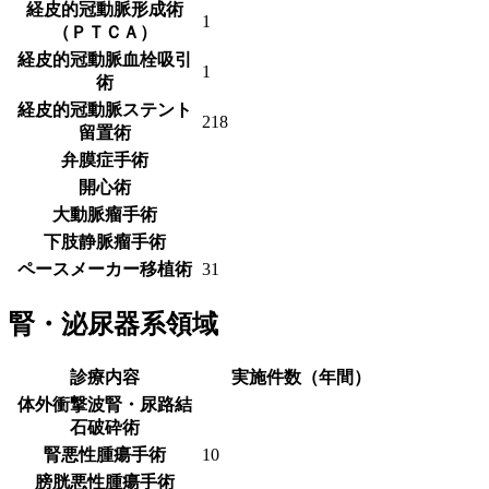
経皮的冠動脈形成術
1
（ＰＴＣＡ）
経皮的冠動脈血栓吸引
1
術
経皮的冠動脈ステント
218
留置術
弁膜症手術
開心術
大動脈瘤手術
下肢静脈瘤手術
ペースメーカー移植術
31
腎・泌尿器系領域
診療内容
実施件数（年間）
体外衝撃波腎・尿路結
石破砕術
腎悪性腫瘍手術
10
膀胱悪性腫瘍手術