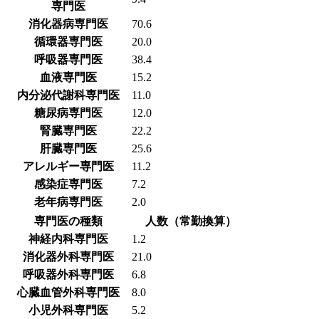
専門医
消化器病専門医
70.6
循環器専門医
20.0
呼吸器専門医
38.4
血液専門医
15.2
内分泌代謝科専門医
11.0
糖尿病専門医
12.0
腎臓専門医
22.2
肝臓専門医
25.6
アレルギー専門医
11.2
感染症専門医
7.2
老年病専門医
2.0
専門医の種類
人数（常勤換算）
神経内科専門医
1.2
消化器外科専門医
21.0
呼吸器外科専門医
6.8
心臓血管外科専門医
8.0
小児外科専門医
5.2