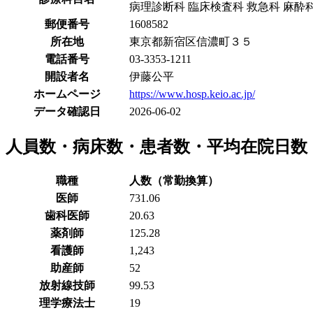
病理診断科 臨床検査科 救急科 麻酔
郵便番号
1608582
所在地
東京都新宿区信濃町３５
電話番号
03-3353-1211
開設者名
伊藤公平
ホームページ
https://www.hosp.keio.ac.jp/
データ確認日
2026-06-02
人員数・病床数・患者数・平均在院日数
職種
人数（常勤換算）
医師
731.06
歯科医師
20.63
薬剤師
125.28
看護師
1,243
助産師
52
放射線技師
99.53
理学療法士
19