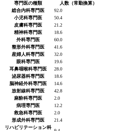
専門医の種類
人数（常勤換算）
総合内科専門医
92.0
小児科専門医
50.4
皮膚科専門医
21.2
精神科専門医
18.6
外科専門医
60.0
整形外科専門医
41.6
産婦人科専門医
32.0
眼科専門医
19.6
耳鼻咽喉科専門医
28.0
泌尿器科専門医
18.6
脳神経外科専門医
14.6
放射線科専門医
42.8
麻酔科専門医
2.0
病理専門医
12.2
救急科専門医
2.0
形成外科専門医
21.4
リハビリテーション科
9.4