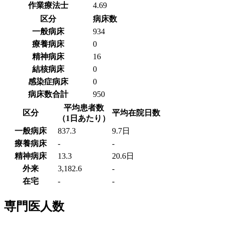
作業療法士
4.69
区分
病床数
一般病床
934
療養病床
0
精神病床
16
結核病床
0
感染症病床
0
病床数合計
950
平均患者数
区分
平均在院日数
（1日あたり）
一般病床
837.3
9.7日
療養病床
-
-
精神病床
13.3
20.6日
外来
3,182.6
-
在宅
-
-
専門医人数