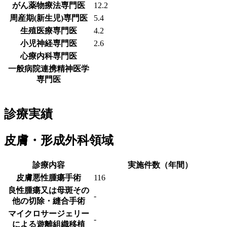
がん薬物療法専門医
12.2
周産期(新生児)専門医
5.4
生殖医療専門医
4.2
小児神経専門医
2.6
心療内科専門医
一般病院連携精神医学
専門医
診療実績
皮膚・形成外科領域
診療内容
実施件数（年間）
皮膚悪性腫瘍手術
116
良性腫瘍又は母斑その
-
他の切除・縫合手術
マイクロサージェリー
-
による遊離組織移植