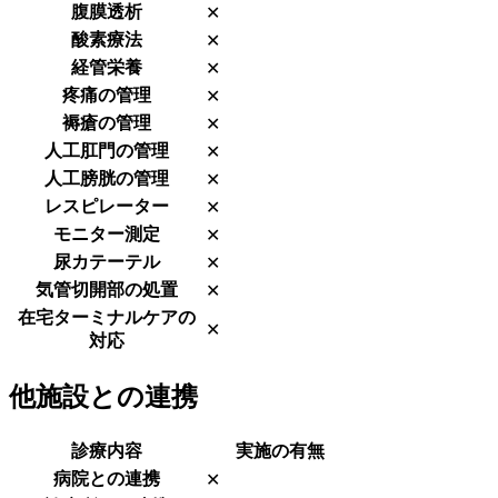
腹膜透析
✕
酸素療法
✕
経管栄養
✕
疼痛の管理
✕
褥瘡の管理
✕
人工肛門の管理
✕
人工膀胱の管理
✕
レスピレーター
✕
モニター測定
✕
尿カテーテル
✕
気管切開部の処置
✕
在宅ターミナルケアの
✕
対応
他施設との連携
診療内容
実施の有無
病院との連携
✕