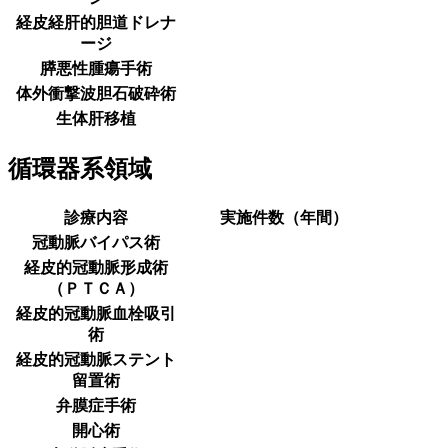
経皮経肝的胆道ドレナ
ージ
膵悪性腫瘍手術
体外衝撃波胆石破砕術
生体肝移植
循環器系領域
診療内容
実施件数（年間）
冠動脈バイパス術
経皮的冠動脈形成術
（ＰＴＣＡ）
経皮的冠動脈血栓吸引
術
経皮的冠動脈ステント
留置術
弁膜症手術
開心術