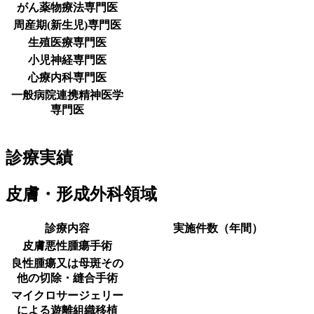
がん薬物療法専門医
周産期(新生児)専門医
生殖医療専門医
小児神経専門医
心療内科専門医
一般病院連携精神医学
専門医
診療実績
皮膚・形成外科領域
診療内容
実施件数（年間）
皮膚悪性腫瘍手術
良性腫瘍又は母斑その
他の切除・縫合手術
マイクロサージェリー
による遊離組織移植