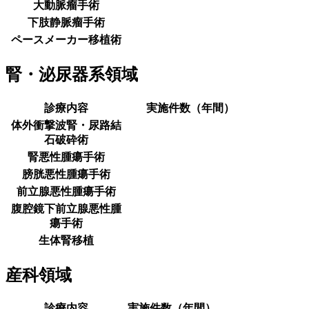
大動脈瘤手術
下肢静脈瘤手術
ペースメーカー移植術
腎・泌尿器系領域
診療内容
実施件数（年間）
体外衝撃波腎・尿路結
石破砕術
腎悪性腫瘍手術
膀胱悪性腫瘍手術
前立腺悪性腫瘍手術
腹腔鏡下前立腺悪性腫
瘍手術
生体腎移植
産科領域
診療内容
実施件数（年間）