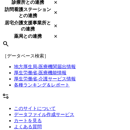
診療所との連携
✕
訪問看護ステーション
✕
との連携
居宅介護支援事業所と
✕
の連携
薬局との連携
✕
search
［データベース検索］
地方厚生局-医療機関届出情報
厚生労働省-医療機能情報
厚生労働省-介護サービス情報
各種ランキング＆レポート
page_info
このサイトについて
データファイル作成サービス
カートを見る
よくある質問