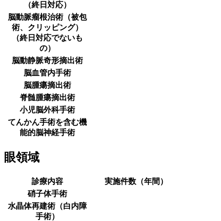
（終日対応）
脳動脈瘤根治術（被包
術、クリッピング）
（終日対応でないも
の）
脳動静脈奇形摘出術
脳血管内手術
脳腫瘍摘出術
脊髄腫瘍摘出術
小児脳外科手術
てんかん手術を含む機
能的脳神経手術
眼領域
診療内容
実施件数（年間）
硝子体手術
水晶体再建術（白内障
手術）