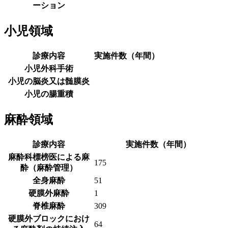
ーション
小児領域
診療内容
実施件数（年間）
小児外科手術
小児の脳炎又は髄膜炎
小児の腸重積
麻酔領域
診療内容
実施件数（年間）
麻酔科標榜医による麻
175
酔（麻酔管理）
全身麻酔
51
硬膜外麻酔
1
脊椎麻酔
309
硬膜外ブロックにおけ
64