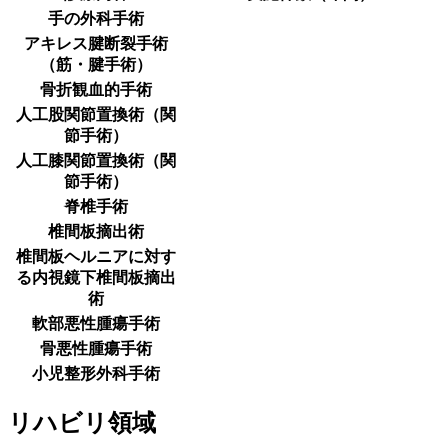
手の外科手術
アキレス腱断裂手術
（筋・腱手術）
骨折観血的手術
人工股関節置換術（関
節手術）
人工膝関節置換術（関
節手術）
脊椎手術
椎間板摘出術
椎間板ヘルニアに対す
る内視鏡下椎間板摘出
術
軟部悪性腫瘍手術
骨悪性腫瘍手術
小児整形外科手術
リハビリ領域