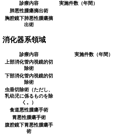
診療内容
実施件数（年間）
肺悪性腫瘍摘出術
胸腔鏡下肺悪性腫瘍摘
出術
消化器系領域
診療内容
実施件数（年間）
上部消化管内視鏡的切
除術
下部消化管内視鏡的切
除術
虫垂切除術（ただし、
乳幼児に係るものを除
く。）
食道悪性腫瘍手術
胃悪性腫瘍手術
腹腔鏡下胃悪性腫瘍手
術