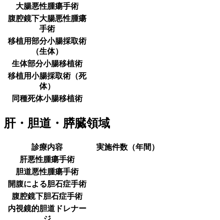
大腸悪性腫瘍手術
腹腔鏡下大腸悪性腫瘍
手術
移植用部分小腸採取術
（生体）
生体部分小腸移植術
移植用小腸採取術（死
体）
同種死体小腸移植術
肝・胆道・膵臓領域
診療内容
実施件数（年間）
肝悪性腫瘍手術
胆道悪性腫瘍手術
開腹による胆石症手術
腹腔鏡下胆石症手術
内視鏡的胆道ドレナー
ジ