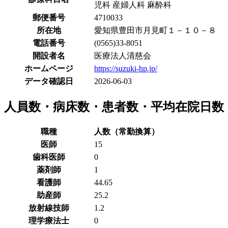
児科 産婦人科 麻酔科
郵便番号
4710033
所在地
愛知県豊田市月見町１－１０－８
電話番号
(0565)33-8051
開設者名
医療法人清慈会
ホームページ
https://suzuki-hp.jp/
データ確認日
2026-06-03
人員数・病床数・患者数・平均在院日数
職種
人数（常勤換算）
医師
15
歯科医師
0
薬剤師
1
看護師
44.65
助産師
25.2
放射線技師
1.2
理学療法士
0